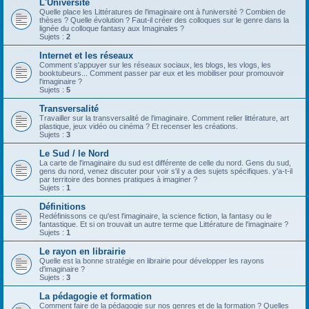
L'Université
Quelle place les Littératures de l'imaginaire ont à l'université ? Combien de
thèses ? Quelle évolution ? Faut-il créer des colloques sur le genre dans la
lignée du colloque fantasy aux Imaginales ?
Sujets :
2
Internet et les réseaux
Comment s'appuyer sur les réseaux sociaux, les blogs, les vlogs, les
booktubeurs... Comment passer par eux et les mobiliser pour promouvoir
l'imaginaire ?
Sujets :
5
Transversalité
Travailler sur la transversalité de l'imaginaire. Comment relier littérature, art
plastique, jeux vidéo ou cinéma ? Et recenser les créations.
Sujets :
3
Le Sud / le Nord
La carte de l'imaginaire du sud est différente de celle du nord. Gens du sud,
gens du nord, venez discuter pour voir s'il y a des sujets spécifiques. y'a-t-il
par territoire des bonnes pratiques à imaginer ?
Sujets :
1
Définitions
Redéfinissons ce qu'est l'imaginaire, la science fiction, la fantasy ou le
fantastique. Et si on trouvait un autre terme que Littérature de l'imaginaire ?
Sujets :
1
Le rayon en librairie
Quelle est la bonne stratégie en librairie pour développer les rayons
d'imaginaire ?
Sujets :
3
La pédagogie et formation
Comment faire de la pédagogie sur nos genres et de la formation ? Quelles