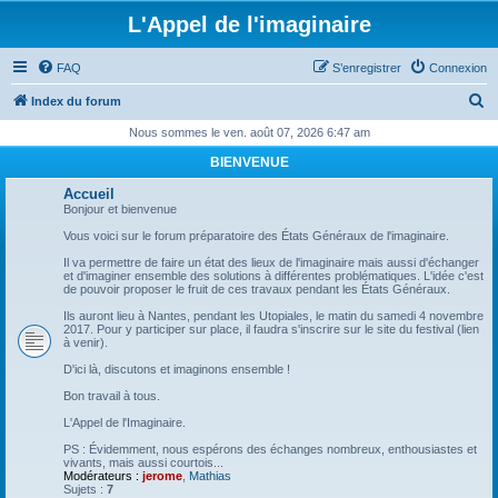
L'Appel de l'imaginaire
FAQ
S’enregistrer
Connexion
R
Index du forum
e
Nous sommes le ven. août 07, 2026 6:47 am
c
BIENVENUE
h
Accueil
e
Bonjour et bienvenue
r
Vous voici sur le forum préparatoire des États Généraux de l'imaginaire.
c
Il va permettre de faire un état des lieux de l'imaginaire mais aussi d'échanger
et d'imaginer ensemble des solutions à différentes problématiques. L'idée c'est
h
de pouvoir proposer le fruit de ces travaux pendant les États Généraux.
e
Ils auront lieu à Nantes, pendant les Utopiales, le matin du samedi 4 novembre
2017. Pour y participer sur place, il faudra s'inscrire sur le site du festival (lien
r
à venir).
D'ici là, discutons et imaginons ensemble !
Bon travail à tous.
L'Appel de l'Imaginaire.
PS : Évidemment, nous espérons des échanges nombreux, enthousiastes et
vivants, mais aussi courtois...
Modérateurs :
jerome
,
Mathias
Sujets :
7