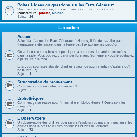
Boites à idées ou questions sur les États Généraux
Vous avez une question, vous avez une idée. Faites nous en part !
Modérateurs :
jerome
,
Mathias
Sujets :
14
Les ateliers
Accueil
Suite à la séance des Etats Généraux à Nantes, l'idée de travailler par
thématique a été lancée, dans la lignée des travaux menés jusqu'ici.
On a donc crée des forums spécifiques à partir des demandes formulées
dans la salle. Vous pouvez y participer librement (et même si vous le souhaitez
à plusieurs à la fois).
Et si vous souhaitez aborder d'autres sujets, on ouvrira autant d'ateliers qu'il
ne faudra... :)
Sujets :
1
Structuration du mouvement
Comment structurer notre mouvement ?
Sujets :
2
Bibliothèques
Comment ça se passe pour l'imaginaire en bibliothèques ? Quels sont les
usages ?
Sujets :
1
L'Observatoire
Un observatoire des chiffres pour suivre l'évolution du marché, mais aussi les
articles dans la presse ou bien encore les études de lectorats
Sujets :
73