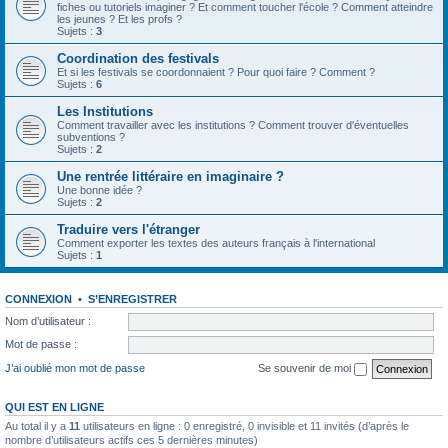
fiches ou tutoriels imaginer ? Et comment toucher l'école ? Comment atteindre
les jeunes ? Et les profs ?
Sujets :
3
Coordination des festivals
Et si les festivals se coordonnaient ? Pour quoi faire ? Comment ?
Sujets :
6
Les Institutions
Comment travailler avec les institutions ? Comment trouver d'éventuelles
subventions ?
Sujets :
2
Une rentrée littéraire en imaginaire ?
Une bonne idée ?
Sujets :
2
Traduire vers l'étranger
Comment exporter les textes des auteurs français à l'international
Sujets :
1
CONNEXION
•
S’ENREGISTRER
Nom d’utilisateur :
Mot de passe :
J’ai oublié mon mot de passe
Se souvenir de moi
QUI EST EN LIGNE
Au total il y a
11
utilisateurs en ligne : 0 enregistré, 0 invisible et 11 invités (d’après le
nombre d’utilisateurs actifs ces 5 dernières minutes)