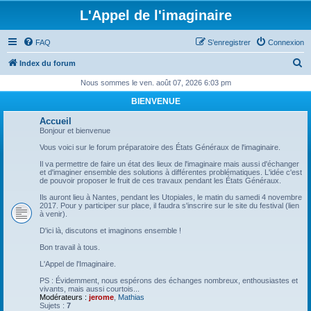
L'Appel de l'imaginaire
FAQ
S’enregistrer
Connexion
R
Index du forum
e
Nous sommes le ven. août 07, 2026 6:03 pm
c
BIENVENUE
h
Accueil
e
Bonjour et bienvenue
r
Vous voici sur le forum préparatoire des États Généraux de l'imaginaire.
c
Il va permettre de faire un état des lieux de l'imaginaire mais aussi d'échanger
et d'imaginer ensemble des solutions à différentes problématiques. L'idée c'est
h
de pouvoir proposer le fruit de ces travaux pendant les États Généraux.
e
Ils auront lieu à Nantes, pendant les Utopiales, le matin du samedi 4 novembre
2017. Pour y participer sur place, il faudra s'inscrire sur le site du festival (lien
r
à venir).
D'ici là, discutons et imaginons ensemble !
Bon travail à tous.
L'Appel de l'Imaginaire.
PS : Évidemment, nous espérons des échanges nombreux, enthousiastes et
vivants, mais aussi courtois...
Modérateurs :
jerome
,
Mathias
Sujets :
7