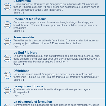
L'Université
Quelle place les Littératures de l'imaginaire ont à l'université ? Combien de
thèses ? Quelle évolution ? Faut-il créer des colloques sur le genre dans la
lignée du colloque fantasy aux Imaginales ?
Sujets :
2
Internet et les réseaux
Comment s'appuyer sur les réseaux sociaux, les blogs, les vlogs, les
booktubeurs... Comment passer par eux et les mobiliser pour promouvoir
l'imaginaire ?
Sujets :
5
Transversalité
Travailler sur la transversalité de l'imaginaire. Comment relier littérature, art
plastique, jeux vidéo ou cinéma ? Et recenser les créations.
Sujets :
3
Le Sud / le Nord
La carte de l'imaginaire du sud est différente de celle du nord. Gens du sud,
gens du nord, venez discuter pour voir s'il y a des sujets spécifiques. y'a-t-il
par territoire des bonnes pratiques à imaginer ?
Sujets :
1
Définitions
Redéfinissons ce qu'est l'imaginaire, la science fiction, la fantasy ou le
fantastique. Et si on trouvait un autre terme que Littérature de l'imaginaire ?
Sujets :
1
Le rayon en librairie
Quelle est la bonne stratégie en librairie pour développer les rayons
d'imaginaire ?
Sujets :
3
La pédagogie et formation
Comment faire de la pédagogie sur nos genres et de la formation ? Quelles