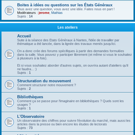
Boites à idées ou questions sur les États Généraux
Vous avez une question, vous avez une idée. Faites nous en part !
Modérateurs :
jerome
,
Mathias
Sujets :
14
Les ateliers
Accueil
Suite à la séance des Etats Généraux à Nantes, l'idée de travailler par
thématique a été lancée, dans la lignée des travaux menés jusqu'ici.
On a donc crée des forums spécifiques à partir des demandes formulées
dans la salle. Vous pouvez y participer librement (et même si vous le souhaitez
à plusieurs à la fois).
Et si vous souhaitez aborder d'autres sujets, on ouvrira autant d'ateliers qu'il
ne faudra... :)
Sujets :
1
Structuration du mouvement
Comment structurer notre mouvement ?
Sujets :
2
Bibliothèques
Comment ça se passe pour l'imaginaire en bibliothèques ? Quels sont les
usages ?
Sujets :
1
L'Observatoire
Un observatoire des chiffres pour suivre l'évolution du marché, mais aussi les
articles dans la presse ou bien encore les études de lectorats
Sujets :
73