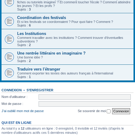
fiches ou tutoriels imaginer ? Et comment toucher l'école ? Comment atteindre
les jeunes ? Et les profs ?
Sujets :
3
Coordination des festivals
Et si les festivals se coordonnaient ? Pour quoi faire ? Comment ?
Sujets :
6
Les Institutions
Comment travailler avec les institutions ? Comment trouver d'éventuelles
subventions ?
Sujets :
2
Une rentrée littéraire en imaginaire ?
Une bonne idée ?
Sujets :
2
Traduire vers l'étranger
Comment exporter les textes des auteurs français à l'international
Sujets :
1
CONNEXION
•
S’ENREGISTRER
Nom d’utilisateur :
Mot de passe :
J’ai oublié mon mot de passe
Se souvenir de moi
QUI EST EN LIGNE
Au total il y a
12
utilisateurs en ligne : 0 enregistré, 0 invisible et 12 invités (d’après le
nombre d’utilisateurs actifs ces 5 dernières minutes)