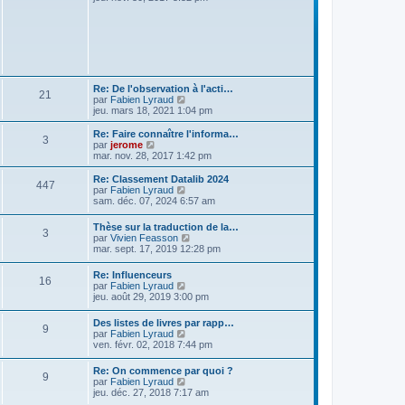
r
r
g
i
m
n
e
r
e
i
l
s
e
e
s
r
d
a
m
e
g
e
r
e
s
n
Re: De l'observation à l'acti…
s
21
i
V
par
Fabien Lyraud
a
e
o
jeu. mars 18, 2021 1:04 pm
g
r
i
e
m
r
Re: Faire connaître l'informa…
e
3
l
V
par
jerome
s
e
o
mar. nov. 28, 2017 1:42 pm
s
d
i
a
e
r
Re: Classement Datalib 2024
g
447
r
l
V
par
Fabien Lyraud
e
n
e
o
sam. déc. 07, 2024 6:57 am
i
d
i
e
e
r
Thèse sur la traduction de la…
r
r
3
l
V
par
Vivien Feasson
m
n
e
o
mar. sept. 17, 2019 12:28 pm
e
i
d
i
s
e
e
r
s
r
Re: Influenceurs
r
16
l
a
m
V
par
Fabien Lyraud
n
e
g
e
o
jeu. août 29, 2019 3:00 pm
i
d
e
s
i
e
e
s
r
r
Des listes de livres par rapp…
r
9
a
l
m
V
par
Fabien Lyraud
n
g
e
e
o
ven. févr. 02, 2018 7:44 pm
i
e
d
s
i
e
e
s
r
r
Re: On commence par quoi ?
r
a
9
l
m
V
par
Fabien Lyraud
n
g
e
e
o
jeu. déc. 27, 2018 7:17 am
i
e
d
s
i
e