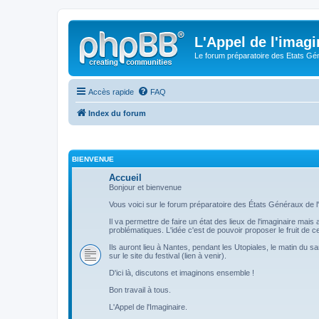
L'Appel de l'imagi
Le forum préparatoire des Etats G
Accès rapide
FAQ
Index du forum
BIENVENUE
Accueil
Bonjour et bienvenue
Vous voici sur le forum préparatoire des États Généraux de l'
Il va permettre de faire un état des lieux de l'imaginaire mai
problématiques. L'idée c'est de pouvoir proposer le fruit de
Ils auront lieu à Nantes, pendant les Utopiales, le matin du s
sur le site du festival (lien à venir).
D'ici là, discutons et imaginons ensemble !
Bon travail à tous.
L'Appel de l'Imaginaire.