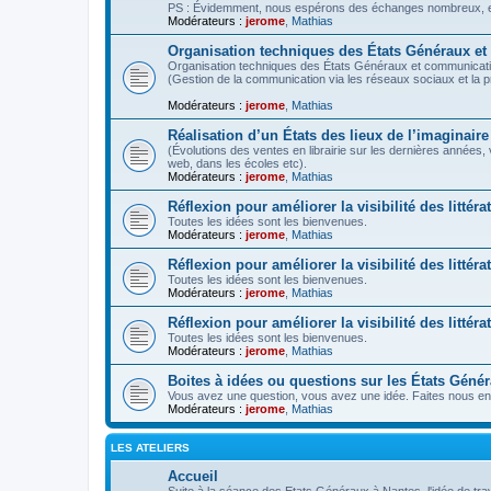
PS : Évidemment, nous espérons des échanges nombreux, ent
Modérateurs :
jerome
,
Mathias
Organisation techniques des États Généraux e
Organisation techniques des États Généraux et communicati
(Gestion de la communication via les réseaux sociaux et la 
Modérateurs :
jerome
,
Mathias
Réalisation d’un États des lieux de l’imaginaire
(Évolutions des ventes en librairie sur les dernières années,
web, dans les écoles etc).
Modérateurs :
jerome
,
Mathias
Réflexion pour améliorer la visibilité des littéra
Toutes les idées sont les bienvenues.
Modérateurs :
jerome
,
Mathias
Réflexion pour améliorer la visibilité des litté
Toutes les idées sont les bienvenues.
Modérateurs :
jerome
,
Mathias
Réflexion pour améliorer la visibilité des littér
Toutes les idées sont les bienvenues.
Modérateurs :
jerome
,
Mathias
Boites à idées ou questions sur les États Géné
Vous avez une question, vous avez une idée. Faites nous en 
Modérateurs :
jerome
,
Mathias
LES ATELIERS
Accueil