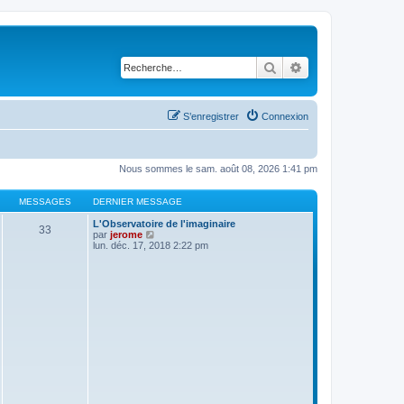
Rechercher
Recherche avancé
S’enregistrer
Connexion
Nous sommes le sam. août 08, 2026 1:41 pm
MESSAGES
DERNIER MESSAGE
L'Observatoire de l'imaginaire
33
V
par
jerome
o
lun. déc. 17, 2018 2:22 pm
i
r
l
e
d
e
r
n
i
e
r
m
e
s