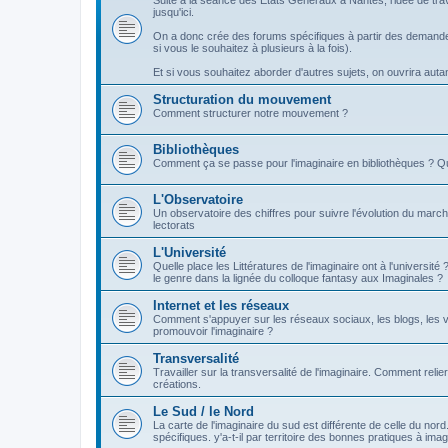
Suite à la séance des Etats Généraux à Nantes, l'idée de tra
jusqu'ici.
On a donc crée des forums spécifiques à partir des demandes
si vous le souhaitez à plusieurs à la fois).
Et si vous souhaitez aborder d'autres sujets, on ouvrira autant 
Structuration du mouvement
Comment structurer notre mouvement ?
Bibliothèques
Comment ça se passe pour l'imaginaire en bibliothèques ? Q
L'Observatoire
Un observatoire des chiffres pour suivre l'évolution du march
lectorats
L'Université
Quelle place les Littératures de l'imaginaire ont à l'universi
le genre dans la lignée du colloque fantasy aux Imaginales ?
Internet et les réseaux
Comment s'appuyer sur les réseaux sociaux, les blogs, les v
promouvoir l'imaginaire ?
Transversalité
Travailler sur la transversalité de l'imaginaire. Comment relier
créations.
Le Sud / le Nord
La carte de l'imaginaire du sud est différente de celle du nor
spécifiques. y'a-t-il par territoire des bonnes pratiques à imag