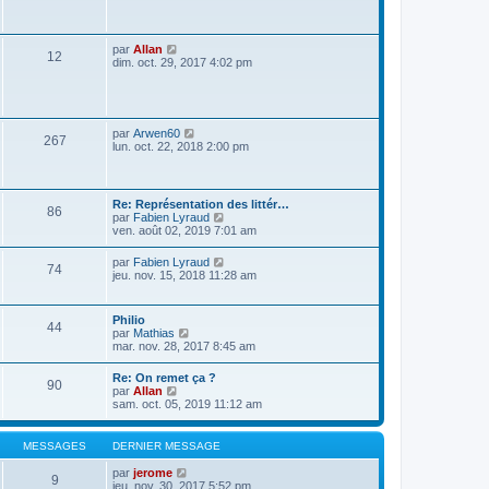
s
a
g
e
V
par
Allan
12
o
dim. oct. 29, 2017 4:02 pm
i
r
l
e
d
V
par
Arwen60
267
e
o
lun. oct. 22, 2018 2:00 pm
r
i
n
r
i
l
e
e
Re: Représentation des littér…
r
86
d
V
par
Fabien Lyraud
m
e
o
ven. août 02, 2019 7:01 am
e
r
i
s
n
r
s
V
par
Fabien Lyraud
i
74
l
a
o
jeu. nov. 15, 2018 11:28 am
e
e
g
i
r
d
e
r
m
e
l
e
Philio
r
44
e
s
V
par
Mathias
n
d
s
o
mar. nov. 28, 2017 8:45 am
i
e
a
i
e
r
g
r
r
Re: On remet ça ?
n
e
90
l
m
V
par
Allan
i
e
e
o
sam. oct. 05, 2019 11:12 am
e
d
s
i
r
e
s
r
m
r
a
l
e
MESSAGES
DERNIER MESSAGE
n
g
e
s
i
e
d
s
V
par
jerome
e
9
e
a
o
jeu. nov. 30, 2017 5:52 pm