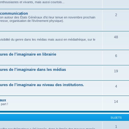
housiastes et vivants, mais aussi courtois...
t communication
2
on autour des États Généraux d’ici leur tenue en novembre prochain
presse, organisation de l’évènement physique).
48
 visibilité du genre dans les médias mais aussi en médiathèque, sur le
tures de l’imaginaire en librairie
6
ratures de l’imaginaire dans les médias
19
atures de l’imaginaire au niveau des institutions.
4
raux
14
part !
SUJETS
1