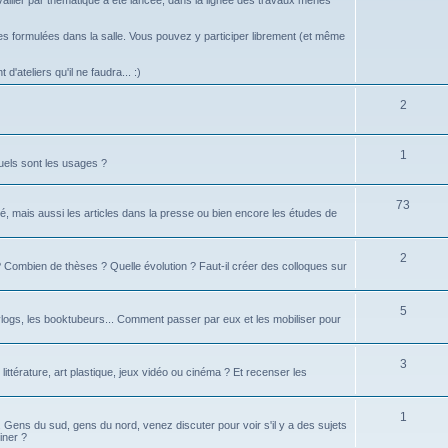
vailler par thématique a été lancée, dans la lignée des travaux menés
 formulées dans la salle. Vous pouvez y participer librement (et même
d'ateliers qu'il ne faudra... :)
2
1
uels sont les usages ?
73
é, mais aussi les articles dans la presse ou bien encore les études de
2
té ? Combien de thèses ? Quelle évolution ? Faut-il créer des colloques sur
5
logs, les booktubeurs... Comment passer par eux et les mobiliser pour
3
 littérature, art plastique, jeux vidéo ou cinéma ? Et recenser les
1
d. Gens du sud, gens du nord, venez discuter pour voir s'il y a des sujets
iner ?