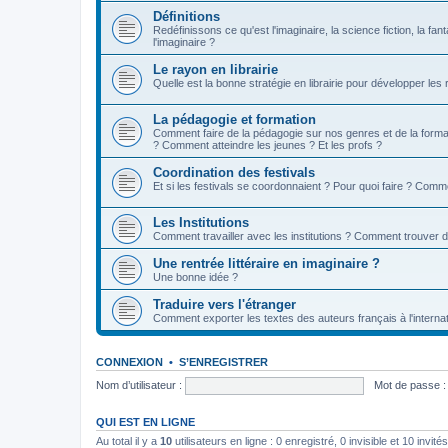
Définitions
Redéfinissons ce qu'est l'imaginaire, la science fiction, la fan
l'imaginaire ?
Le rayon en librairie
Quelle est la bonne stratégie en librairie pour développer les
La pédagogie et formation
Comment faire de la pédagogie sur nos genres et de la format
? Comment atteindre les jeunes ? Et les profs ?
Coordination des festivals
Et si les festivals se coordonnaient ? Pour quoi faire ? Comm
Les Institutions
Comment travailler avec les institutions ? Comment trouver 
Une rentrée littéraire en imaginaire ?
Une bonne idée ?
Traduire vers l'étranger
Comment exporter les textes des auteurs français à l'internat
CONNEXION
•
S’ENREGISTRER
Nom d’utilisateur :
Mot de passe :
QUI EST EN LIGNE
Au total il y a
10
utilisateurs en ligne : 0 enregistré, 0 invisible et 10 invi