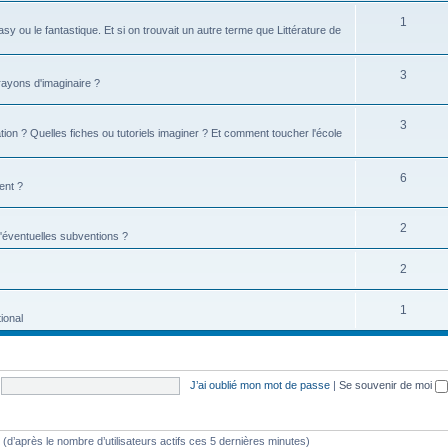
1
tasy ou le fantastique. Et si on trouvait un autre terme que Littérature de
3
 rayons d'imaginaire ?
3
ion ? Quelles fiches ou tutoriels imaginer ? Et comment toucher l'école
6
ent ?
2
d'éventuelles subventions ?
2
1
ional
J’ai oublié mon mot de passe
|
Se souvenir de moi
tés (d’après le nombre d’utilisateurs actifs ces 5 dernières minutes)