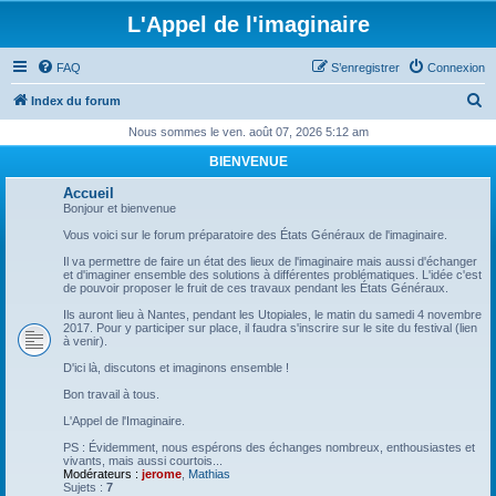
L'Appel de l'imaginaire
FAQ
S’enregistrer
Connexion
R
Index du forum
e
Nous sommes le ven. août 07, 2026 5:12 am
c
BIENVENUE
h
Accueil
e
Bonjour et bienvenue
r
Vous voici sur le forum préparatoire des États Généraux de l'imaginaire.
c
Il va permettre de faire un état des lieux de l'imaginaire mais aussi d'échanger
et d'imaginer ensemble des solutions à différentes problématiques. L'idée c'est
h
de pouvoir proposer le fruit de ces travaux pendant les États Généraux.
e
Ils auront lieu à Nantes, pendant les Utopiales, le matin du samedi 4 novembre
2017. Pour y participer sur place, il faudra s'inscrire sur le site du festival (lien
r
à venir).
D'ici là, discutons et imaginons ensemble !
Bon travail à tous.
L'Appel de l'Imaginaire.
PS : Évidemment, nous espérons des échanges nombreux, enthousiastes et
vivants, mais aussi courtois...
Modérateurs :
jerome
,
Mathias
Sujets :
7