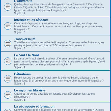
L'Université
Quelle place les Littératures de l'imaginaire ont à l'université ? Combien de
thèses ? Quelle évolution ? Faut-il créer des colloques sur le genre dans la
lignée du colloque fantasy aux Imaginales ?
Sujets :
2
Internet et les réseaux
Comment s'appuyer sur les réseaux sociaux, les blogs, les vlogs, les
booktubeurs... Comment passer par eux et les mobiliser pour promouvoir
l'imaginaire ?
Sujets :
5
Transversalité
Travailler sur la transversalité de l'imaginaire. Comment relier littérature, art
plastique, jeux vidéo ou cinéma ? Et recenser les créations.
Sujets :
3
Le Sud / le Nord
La carte de l'imaginaire du sud est différente de celle du nord. Gens du sud,
gens du nord, venez discuter pour voir s'il y a des sujets spécifiques. y'a-t-il
par territoire des bonnes pratiques à imaginer ?
Sujets :
1
Définitions
Redéfinissons ce qu'est l'imaginaire, la science fiction, la fantasy ou le
fantastique. Et si on trouvait un autre terme que Littérature de l'imaginaire ?
Sujets :
1
Le rayon en librairie
Quelle est la bonne stratégie en librairie pour développer les rayons
d'imaginaire ?
Sujets :
3
La pédagogie et formation
Comment faire de la pédagogie sur nos genres et de la formation ? Quelles