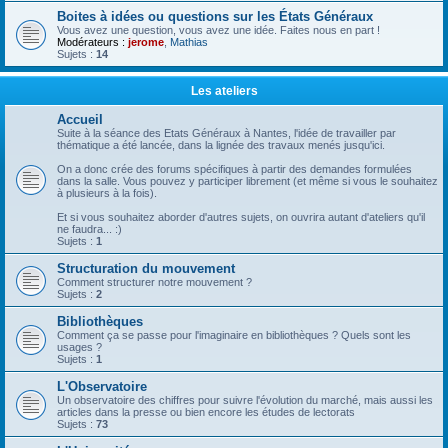
Boites à idées ou questions sur les États Généraux
Vous avez une question, vous avez une idée. Faites nous en part !
Modérateurs :
jerome
,
Mathias
Sujets :
14
Les ateliers
Accueil
Suite à la séance des Etats Généraux à Nantes, l'idée de travailler par
thématique a été lancée, dans la lignée des travaux menés jusqu'ici.
On a donc crée des forums spécifiques à partir des demandes formulées
dans la salle. Vous pouvez y participer librement (et même si vous le souhaitez
à plusieurs à la fois).
Et si vous souhaitez aborder d'autres sujets, on ouvrira autant d'ateliers qu'il
ne faudra... :)
Sujets :
1
Structuration du mouvement
Comment structurer notre mouvement ?
Sujets :
2
Bibliothèques
Comment ça se passe pour l'imaginaire en bibliothèques ? Quels sont les
usages ?
Sujets :
1
L'Observatoire
Un observatoire des chiffres pour suivre l'évolution du marché, mais aussi les
articles dans la presse ou bien encore les études de lectorats
Sujets :
73