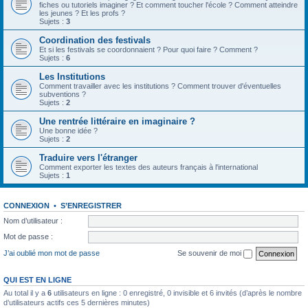
fiches ou tutoriels imaginer ? Et comment toucher l'école ? Comment atteindre
les jeunes ? Et les profs ?
Sujets :
3
Coordination des festivals
Et si les festivals se coordonnaient ? Pour quoi faire ? Comment ?
Sujets :
6
Les Institutions
Comment travailler avec les institutions ? Comment trouver d'éventuelles
subventions ?
Sujets :
2
Une rentrée littéraire en imaginaire ?
Une bonne idée ?
Sujets :
2
Traduire vers l'étranger
Comment exporter les textes des auteurs français à l'international
Sujets :
1
CONNEXION
•
S’ENREGISTRER
Nom d’utilisateur :
Mot de passe :
J’ai oublié mon mot de passe
Se souvenir de moi
QUI EST EN LIGNE
Au total il y a
6
utilisateurs en ligne : 0 enregistré, 0 invisible et 6 invités (d’après le nombre
d’utilisateurs actifs ces 5 dernières minutes)