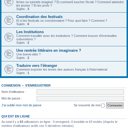
fiches ou tutoriels imaginer ? Et comment toucher l'école ? Comment atteindre
les jeunes ? Et les profs ?
Sujets :
3
Coordination des festivals
Et si les festivals se coordonnaient ? Pour quoi faire ? Comment ?
Sujets :
6
Les Institutions
Comment travailler avec les institutions ? Comment trouver d'éventuelles
subventions ?
Sujets :
2
Une rentrée littéraire en imaginaire ?
Une bonne idée ?
Sujets :
2
Traduire vers l'étranger
Comment exporter les textes des auteurs français à l'international
Sujets :
1
CONNEXION
•
S’ENREGISTRER
Nom d’utilisateur :
Mot de passe :
J’ai oublié mon mot de passe
Se souvenir de moi
QUI EST EN LIGNE
Au total il y a
63
utilisateurs en ligne : 0 enregistré, 0 invisible et 63 invités (d’après le
nombre d’utilisateurs actifs ces 5 dernières minutes)