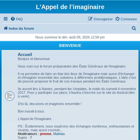
L'Appel de l'imaginaire
FAQ
S’enregistrer
Connexion
R
Index du forum
e
Nous sommes le dim. août 09, 2026 12:58 pm
c
BIENVENUE
h
Accueil
e
Bonjour et bienvenue
r
Vous voici sur le forum préparatoire des États Généraux de l'imaginaire.
c
Il va permettre de faire un état des lieux de l'imaginaire mais aussi d'échanger
et d'imaginer ensemble des solutions à différentes problématiques. L'idée c'est
h
de pouvoir proposer le fruit de ces travaux pendant les États Généraux.
e
Ils auront lieu à Nantes, pendant les Utopiales, le matin du samedi 4 novembre
2017. Pour y participer sur place, il faudra s'inscrire sur le site du festival (lien
r
à venir).
D'ici là, discutons et imaginons ensemble !
Bon travail à tous.
L'Appel de l'Imaginaire.
PS : Évidemment, nous espérons des échanges nombreux, enthousiastes et
vivants, mais aussi courtois...
Modérateurs :
jerome
,
Mathias
Sujets :
7