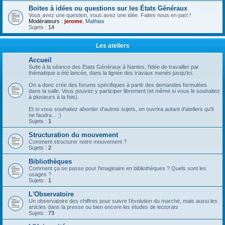
Boites à idées ou questions sur les États Généraux
Vous avez une question, vous avez une idée. Faites nous en part !
Modérateurs :
jerome
,
Mathias
Sujets :
14
Les ateliers
Accueil
Suite à la séance des Etats Généraux à Nantes, l'idée de travailler par
thématique a été lancée, dans la lignée des travaux menés jusqu'ici.
On a donc crée des forums spécifiques à partir des demandes formulées
dans la salle. Vous pouvez y participer librement (et même si vous le souhaitez
à plusieurs à la fois).
Et si vous souhaitez aborder d'autres sujets, on ouvrira autant d'ateliers qu'il
ne faudra... :)
Sujets :
1
Structuration du mouvement
Comment structurer notre mouvement ?
Sujets :
2
Bibliothèques
Comment ça se passe pour l'imaginaire en bibliothèques ? Quels sont les
usages ?
Sujets :
1
L'Observatoire
Un observatoire des chiffres pour suivre l'évolution du marché, mais aussi les
articles dans la presse ou bien encore les études de lectorats
Sujets :
73