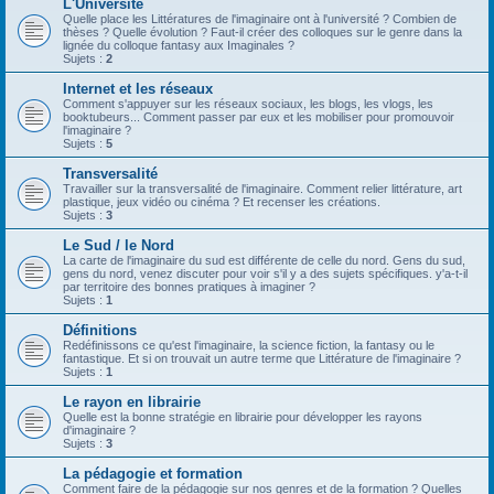
L'Université
Quelle place les Littératures de l'imaginaire ont à l'université ? Combien de
thèses ? Quelle évolution ? Faut-il créer des colloques sur le genre dans la
lignée du colloque fantasy aux Imaginales ?
Sujets :
2
Internet et les réseaux
Comment s'appuyer sur les réseaux sociaux, les blogs, les vlogs, les
booktubeurs... Comment passer par eux et les mobiliser pour promouvoir
l'imaginaire ?
Sujets :
5
Transversalité
Travailler sur la transversalité de l'imaginaire. Comment relier littérature, art
plastique, jeux vidéo ou cinéma ? Et recenser les créations.
Sujets :
3
Le Sud / le Nord
La carte de l'imaginaire du sud est différente de celle du nord. Gens du sud,
gens du nord, venez discuter pour voir s'il y a des sujets spécifiques. y'a-t-il
par territoire des bonnes pratiques à imaginer ?
Sujets :
1
Définitions
Redéfinissons ce qu'est l'imaginaire, la science fiction, la fantasy ou le
fantastique. Et si on trouvait un autre terme que Littérature de l'imaginaire ?
Sujets :
1
Le rayon en librairie
Quelle est la bonne stratégie en librairie pour développer les rayons
d'imaginaire ?
Sujets :
3
La pédagogie et formation
Comment faire de la pédagogie sur nos genres et de la formation ? Quelles