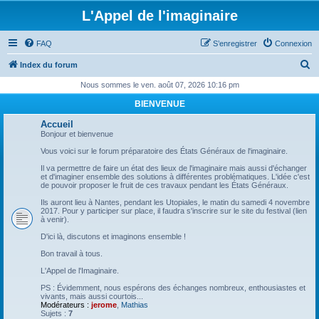
L'Appel de l'imaginaire
FAQ
S’enregistrer
Connexion
R
Index du forum
e
Nous sommes le ven. août 07, 2026 10:16 pm
c
BIENVENUE
h
Accueil
e
Bonjour et bienvenue
r
Vous voici sur le forum préparatoire des États Généraux de l'imaginaire.
c
Il va permettre de faire un état des lieux de l'imaginaire mais aussi d'échanger
et d'imaginer ensemble des solutions à différentes problématiques. L'idée c'est
h
de pouvoir proposer le fruit de ces travaux pendant les États Généraux.
e
Ils auront lieu à Nantes, pendant les Utopiales, le matin du samedi 4 novembre
2017. Pour y participer sur place, il faudra s'inscrire sur le site du festival (lien
r
à venir).
D'ici là, discutons et imaginons ensemble !
Bon travail à tous.
L'Appel de l'Imaginaire.
PS : Évidemment, nous espérons des échanges nombreux, enthousiastes et
vivants, mais aussi courtois...
Modérateurs :
jerome
,
Mathias
Sujets :
7