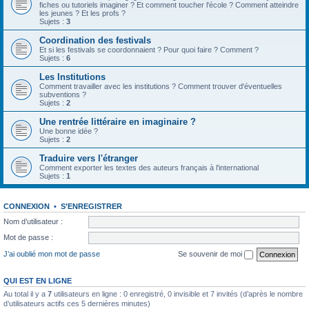
fiches ou tutoriels imaginer ? Et comment toucher l'école ? Comment atteindre
les jeunes ? Et les profs ?
Sujets :
3
Coordination des festivals
Et si les festivals se coordonnaient ? Pour quoi faire ? Comment ?
Sujets :
6
Les Institutions
Comment travailler avec les institutions ? Comment trouver d'éventuelles
subventions ?
Sujets :
2
Une rentrée littéraire en imaginaire ?
Une bonne idée ?
Sujets :
2
Traduire vers l'étranger
Comment exporter les textes des auteurs français à l'international
Sujets :
1
CONNEXION
•
S’ENREGISTRER
Nom d’utilisateur :
Mot de passe :
J’ai oublié mon mot de passe
Se souvenir de moi
QUI EST EN LIGNE
Au total il y a
7
utilisateurs en ligne : 0 enregistré, 0 invisible et 7 invités (d’après le nombre
d’utilisateurs actifs ces 5 dernières minutes)