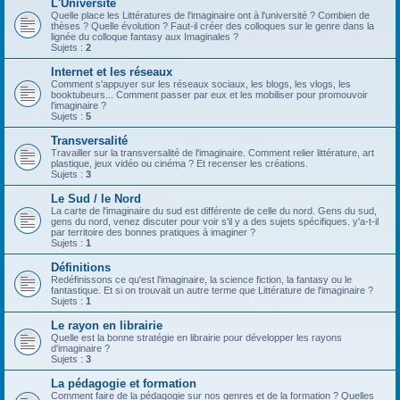
L'Université
Quelle place les Littératures de l'imaginaire ont à l'université ? Combien de
thèses ? Quelle évolution ? Faut-il créer des colloques sur le genre dans la
lignée du colloque fantasy aux Imaginales ?
Sujets :
2
Internet et les réseaux
Comment s'appuyer sur les réseaux sociaux, les blogs, les vlogs, les
booktubeurs... Comment passer par eux et les mobiliser pour promouvoir
l'imaginaire ?
Sujets :
5
Transversalité
Travailler sur la transversalité de l'imaginaire. Comment relier littérature, art
plastique, jeux vidéo ou cinéma ? Et recenser les créations.
Sujets :
3
Le Sud / le Nord
La carte de l'imaginaire du sud est différente de celle du nord. Gens du sud,
gens du nord, venez discuter pour voir s'il y a des sujets spécifiques. y'a-t-il
par territoire des bonnes pratiques à imaginer ?
Sujets :
1
Définitions
Redéfinissons ce qu'est l'imaginaire, la science fiction, la fantasy ou le
fantastique. Et si on trouvait un autre terme que Littérature de l'imaginaire ?
Sujets :
1
Le rayon en librairie
Quelle est la bonne stratégie en librairie pour développer les rayons
d'imaginaire ?
Sujets :
3
La pédagogie et formation
Comment faire de la pédagogie sur nos genres et de la formation ? Quelles