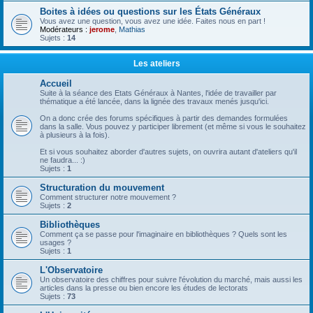
Boites à idées ou questions sur les États Généraux
Vous avez une question, vous avez une idée. Faites nous en part !
Modérateurs :
jerome
,
Mathias
Sujets :
14
Les ateliers
Accueil
Suite à la séance des Etats Généraux à Nantes, l'idée de travailler par
thématique a été lancée, dans la lignée des travaux menés jusqu'ici.
On a donc crée des forums spécifiques à partir des demandes formulées
dans la salle. Vous pouvez y participer librement (et même si vous le souhaitez
à plusieurs à la fois).
Et si vous souhaitez aborder d'autres sujets, on ouvrira autant d'ateliers qu'il
ne faudra... :)
Sujets :
1
Structuration du mouvement
Comment structurer notre mouvement ?
Sujets :
2
Bibliothèques
Comment ça se passe pour l'imaginaire en bibliothèques ? Quels sont les
usages ?
Sujets :
1
L'Observatoire
Un observatoire des chiffres pour suivre l'évolution du marché, mais aussi les
articles dans la presse ou bien encore les études de lectorats
Sujets :
73