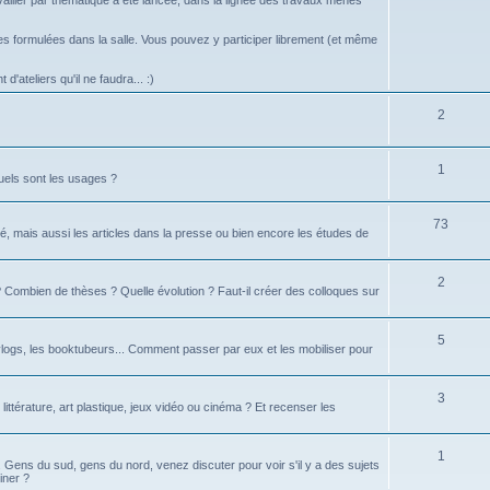
vailler par thématique a été lancée, dans la lignée des travaux menés
 formulées dans la salle. Vous pouvez y participer librement (et même
d'ateliers qu'il ne faudra... :)
2
1
uels sont les usages ?
73
é, mais aussi les articles dans la presse ou bien encore les études de
2
té ? Combien de thèses ? Quelle évolution ? Faut-il créer des colloques sur
5
logs, les booktubeurs... Comment passer par eux et les mobiliser pour
3
 littérature, art plastique, jeux vidéo ou cinéma ? Et recenser les
1
d. Gens du sud, gens du nord, venez discuter pour voir s'il y a des sujets
iner ?