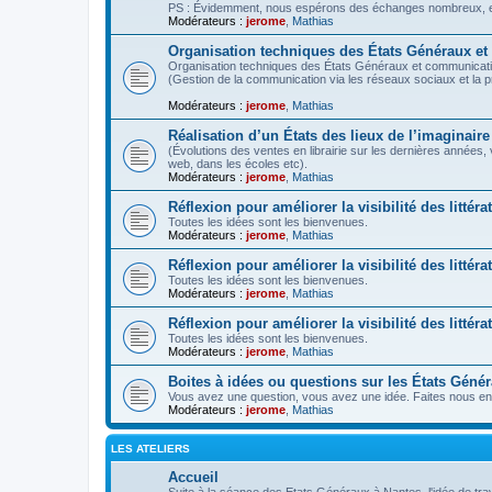
PS : Évidemment, nous espérons des échanges nombreux, ent
Modérateurs :
jerome
,
Mathias
Organisation techniques des États Généraux e
Organisation techniques des États Généraux et communicati
(Gestion de la communication via les réseaux sociaux et la 
Modérateurs :
jerome
,
Mathias
Réalisation d’un États des lieux de l’imaginaire
(Évolutions des ventes en librairie sur les dernières années,
web, dans les écoles etc).
Modérateurs :
jerome
,
Mathias
Réflexion pour améliorer la visibilité des littéra
Toutes les idées sont les bienvenues.
Modérateurs :
jerome
,
Mathias
Réflexion pour améliorer la visibilité des litté
Toutes les idées sont les bienvenues.
Modérateurs :
jerome
,
Mathias
Réflexion pour améliorer la visibilité des littér
Toutes les idées sont les bienvenues.
Modérateurs :
jerome
,
Mathias
Boites à idées ou questions sur les États Géné
Vous avez une question, vous avez une idée. Faites nous en 
Modérateurs :
jerome
,
Mathias
LES ATELIERS
Accueil