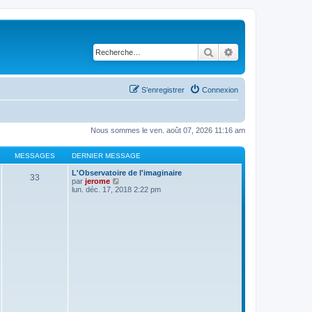
Rechercher
Recherche avancé
S’enregistrer
Connexion
Nous sommes le ven. août 07, 2026 11:16 am
MESSAGES
DERNIER MESSAGE
L'Observatoire de l'imaginaire
33
V
par
jerome
o
lun. déc. 17, 2018 2:22 pm
i
r
l
e
d
e
r
n
i
e
r
m
e
s