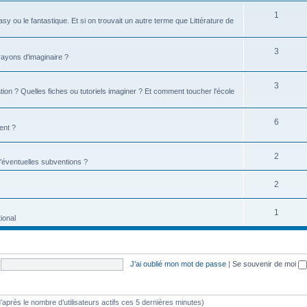
1
tasy ou le fantastique. Et si on trouvait un autre terme que Littérature de
3
 rayons d'imaginaire ?
3
ion ? Quelles fiches ou tutoriels imaginer ? Et comment toucher l'école
6
ent ?
2
d'éventuelles subventions ?
2
1
ional
J’ai oublié mon mot de passe
|
Se souvenir de moi
 (d’après le nombre d’utilisateurs actifs ces 5 dernières minutes)