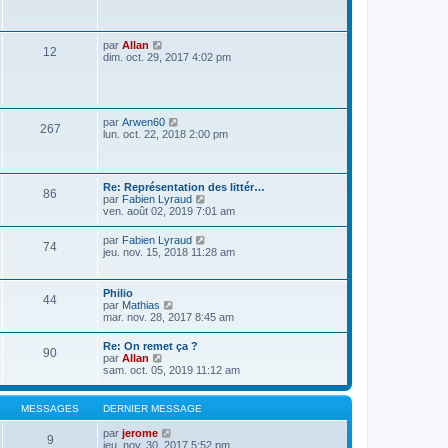
s
a
g
e
V
par
Allan
12
o
dim. oct. 29, 2017 4:02 pm
i
r
l
e
d
V
par
Arwen60
267
e
o
lun. oct. 22, 2018 2:00 pm
r
i
n
r
i
l
e
e
Re: Représentation des littér…
r
86
d
V
par
Fabien Lyraud
m
e
o
ven. août 02, 2019 7:01 am
e
r
i
s
n
r
s
V
par
Fabien Lyraud
i
74
l
a
o
jeu. nov. 15, 2018 11:28 am
e
e
g
i
r
d
e
r
m
e
l
e
Philio
r
44
e
s
V
par
Mathias
n
d
s
o
mar. nov. 28, 2017 8:45 am
i
e
a
i
e
r
g
r
r
Re: On remet ça ?
n
e
90
l
m
V
par
Allan
i
e
e
o
sam. oct. 05, 2019 11:12 am
e
d
s
i
r
e
s
r
m
r
a
l
e
MESSAGES
DERNIER MESSAGE
n
g
e
s
i
e
d
s
V
par
jerome
e
9
e
a
o
jeu. nov. 30, 2017 5:52 pm