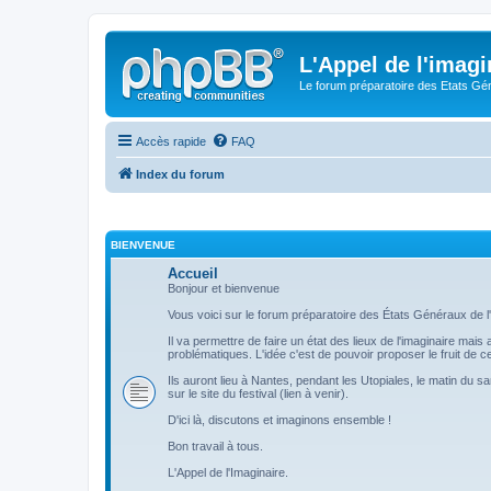
L'Appel de l'imagi
Le forum préparatoire des Etats G
Accès rapide
FAQ
Index du forum
BIENVENUE
Accueil
Bonjour et bienvenue
Vous voici sur le forum préparatoire des États Généraux de l'
Il va permettre de faire un état des lieux de l'imaginaire mai
problématiques. L'idée c'est de pouvoir proposer le fruit de
Ils auront lieu à Nantes, pendant les Utopiales, le matin du s
sur le site du festival (lien à venir).
D'ici là, discutons et imaginons ensemble !
Bon travail à tous.
L'Appel de l'Imaginaire.