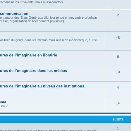
housiastes et vivants, mais aussi courtois...
t communication
2
on autour des États Généraux d’ici leur tenue en novembre prochain
presse, organisation de l’évènement physique).
48
 visibilité du genre dans les médias mais aussi en médiathèque, sur le
tures de l’imaginaire en librairie
6
ratures de l’imaginaire dans les médias
19
atures de l’imaginaire au niveau des institutions.
4
raux
14
part !
SUJETS
1