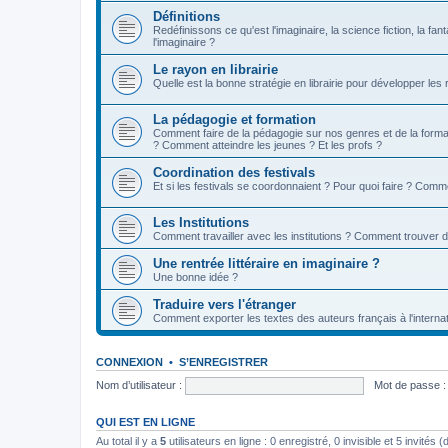
Définitions
Redéfinissons ce qu'est l'imaginaire, la science fiction, la fan
l'imaginaire ?
Le rayon en librairie
Quelle est la bonne stratégie en librairie pour développer les
La pédagogie et formation
Comment faire de la pédagogie sur nos genres et de la format
? Comment atteindre les jeunes ? Et les profs ?
Coordination des festivals
Et si les festivals se coordonnaient ? Pour quoi faire ? Comm
Les Institutions
Comment travailler avec les institutions ? Comment trouver 
Une rentrée littéraire en imaginaire ?
Une bonne idée ?
Traduire vers l'étranger
Comment exporter les textes des auteurs français à l'internat
CONNEXION
•
S’ENREGISTRER
Nom d’utilisateur :
Mot de passe :
QUI EST EN LIGNE
Au total il y a
5
utilisateurs en ligne : 0 enregistré, 0 invisible et 5 invités