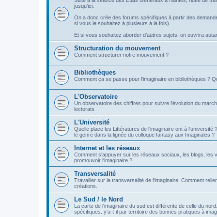
Suite à la séance des Etats Généraux à Nantes, l'idée de tra
jusqu'ici.
On a donc crée des forums spécifiques à partir des demandes
si vous le souhaitez à plusieurs à la fois).
Et si vous souhaitez aborder d'autres sujets, on ouvrira autant 
Structuration du mouvement
Comment structurer notre mouvement ?
Bibliothèques
Comment ça se passe pour l'imaginaire en bibliothèques ? Q
L'Observatoire
Un observatoire des chiffres pour suivre l'évolution du march
lectorats
L'Université
Quelle place les Littératures de l'imaginaire ont à l'universi
le genre dans la lignée du colloque fantasy aux Imaginales ?
Internet et les réseaux
Comment s'appuyer sur les réseaux sociaux, les blogs, les v
promouvoir l'imaginaire ?
Transversalité
Travailler sur la transversalité de l'imaginaire. Comment relier
créations.
Le Sud / le Nord
La carte de l'imaginaire du sud est différente de celle du nor
spécifiques. y'a-t-il par territoire des bonnes pratiques à imag