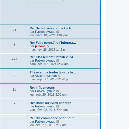
r
r
g
i
m
n
e
r
e
i
l
s
e
e
s
r
d
a
m
e
g
e
r
e
s
n
Re: De l'observation à l'acti…
s
21
i
V
par
Fabien Lyraud
a
e
o
jeu. mars 18, 2021 1:04 pm
g
r
i
e
m
r
Re: Faire connaître l'informa…
e
3
l
V
par
jerome
s
e
o
mar. nov. 28, 2017 1:42 pm
s
d
i
a
e
r
Re: Classement Datalib 2024
g
447
r
l
V
par
Fabien Lyraud
e
n
e
o
sam. déc. 07, 2024 6:57 am
i
d
i
e
e
r
Thèse sur la traduction de la…
r
r
3
l
V
par
Vivien Feasson
m
n
e
o
mar. sept. 17, 2019 12:28 pm
e
i
d
i
s
e
e
r
s
r
Re: Influenceurs
r
16
l
a
m
V
par
Fabien Lyraud
n
e
g
e
o
jeu. août 29, 2019 3:00 pm
i
d
e
s
i
e
e
s
r
r
Des listes de livres par rapp…
r
9
a
l
m
V
par
Fabien Lyraud
n
g
e
e
o
ven. févr. 02, 2018 7:44 pm
i
e
d
s
i
e
e
s
r
r
Re: On commence par quoi ?
r
a
9
l
m
V
par
Fabien Lyraud
n
g
e
e
o
jeu. déc. 27, 2018 7:17 am
i
e
d
s
i
e