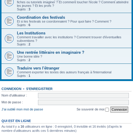
fiches ou tutoriels imaginer ? Et comment toucher l'école ? Comment atteindre
les jeunes ? Et les profs ?
Sujets :
3
Coordination des festivals
Et si les festivals se coordonnaient ? Pour quoi faire ? Comment ?
Sujets :
6
Les Institutions
Comment travailler avec les institutions ? Comment trouver d'éventuelles
subventions ?
Sujets :
2
Une rentrée littéraire en imaginaire ?
Une bonne idée ?
Sujets :
2
Traduire vers l'étranger
Comment exporter les textes des auteurs français à l'international
Sujets :
1
CONNEXION
•
S’ENREGISTRER
Nom d’utilisateur :
Mot de passe :
J’ai oublié mon mot de passe
Se souvenir de moi
QUI EST EN LIGNE
Au total il y a
16
utilisateurs en ligne : 0 enregistré, 0 invisible et 16 invités (d’après le
nombre d’utilisateurs actifs ces 5 dernières minutes)