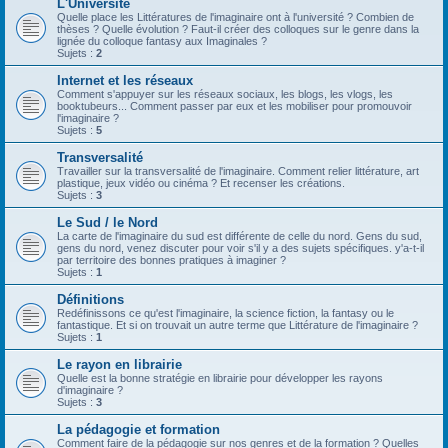
L'Université
Quelle place les Littératures de l'imaginaire ont à l'université ? Combien de
thèses ? Quelle évolution ? Faut-il créer des colloques sur le genre dans la
lignée du colloque fantasy aux Imaginales ?
Sujets :
2
Internet et les réseaux
Comment s'appuyer sur les réseaux sociaux, les blogs, les vlogs, les
booktubeurs... Comment passer par eux et les mobiliser pour promouvoir
l'imaginaire ?
Sujets :
5
Transversalité
Travailler sur la transversalité de l'imaginaire. Comment relier littérature, art
plastique, jeux vidéo ou cinéma ? Et recenser les créations.
Sujets :
3
Le Sud / le Nord
La carte de l'imaginaire du sud est différente de celle du nord. Gens du sud,
gens du nord, venez discuter pour voir s'il y a des sujets spécifiques. y'a-t-il
par territoire des bonnes pratiques à imaginer ?
Sujets :
1
Définitions
Redéfinissons ce qu'est l'imaginaire, la science fiction, la fantasy ou le
fantastique. Et si on trouvait un autre terme que Littérature de l'imaginaire ?
Sujets :
1
Le rayon en librairie
Quelle est la bonne stratégie en librairie pour développer les rayons
d'imaginaire ?
Sujets :
3
La pédagogie et formation
Comment faire de la pédagogie sur nos genres et de la formation ? Quelles