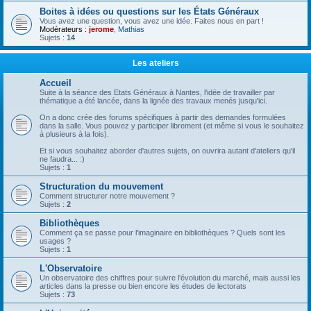
Boites à idées ou questions sur les États Généraux
Vous avez une question, vous avez une idée. Faites nous en part !
Modérateurs :
jerome
,
Mathias
Sujets :
14
Les ateliers
Accueil
Suite à la séance des Etats Généraux à Nantes, l'idée de travailler par
thématique a été lancée, dans la lignée des travaux menés jusqu'ici.
On a donc crée des forums spécifiques à partir des demandes formulées
dans la salle. Vous pouvez y participer librement (et même si vous le souhaitez
à plusieurs à la fois).
Et si vous souhaitez aborder d'autres sujets, on ouvrira autant d'ateliers qu'il
ne faudra... :)
Sujets :
1
Structuration du mouvement
Comment structurer notre mouvement ?
Sujets :
2
Bibliothèques
Comment ça se passe pour l'imaginaire en bibliothèques ? Quels sont les
usages ?
Sujets :
1
L'Observatoire
Un observatoire des chiffres pour suivre l'évolution du marché, mais aussi les
articles dans la presse ou bien encore les études de lectorats
Sujets :
73