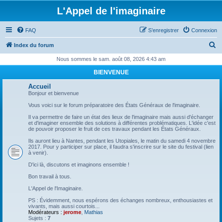
L'Appel de l'imaginaire
FAQ
S’enregistrer
Connexion
R
Index du forum
e
Nous sommes le sam. août 08, 2026 4:43 am
c
BIENVENUE
h
Accueil
e
Bonjour et bienvenue
r
Vous voici sur le forum préparatoire des États Généraux de l'imaginaire.
c
Il va permettre de faire un état des lieux de l'imaginaire mais aussi d'échanger
et d'imaginer ensemble des solutions à différentes problématiques. L'idée c'est
h
de pouvoir proposer le fruit de ces travaux pendant les États Généraux.
e
Ils auront lieu à Nantes, pendant les Utopiales, le matin du samedi 4 novembre
2017. Pour y participer sur place, il faudra s'inscrire sur le site du festival (lien
r
à venir).
D'ici là, discutons et imaginons ensemble !
Bon travail à tous.
L'Appel de l'Imaginaire.
PS : Évidemment, nous espérons des échanges nombreux, enthousiastes et
vivants, mais aussi courtois...
Modérateurs :
jerome
,
Mathias
Sujets :
7