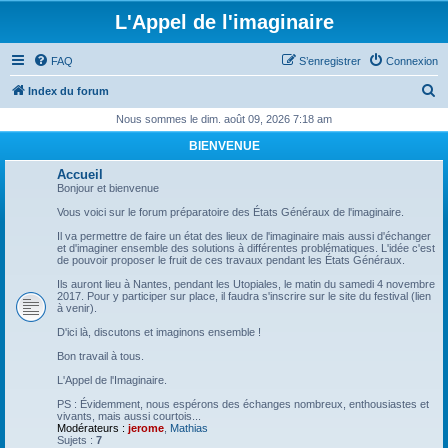
L'Appel de l'imaginaire
FAQ
S’enregistrer
Connexion
R
Index du forum
e
Nous sommes le dim. août 09, 2026 7:18 am
c
BIENVENUE
h
Accueil
e
Bonjour et bienvenue
r
Vous voici sur le forum préparatoire des États Généraux de l'imaginaire.
c
Il va permettre de faire un état des lieux de l'imaginaire mais aussi d'échanger
et d'imaginer ensemble des solutions à différentes problématiques. L'idée c'est
h
de pouvoir proposer le fruit de ces travaux pendant les États Généraux.
e
Ils auront lieu à Nantes, pendant les Utopiales, le matin du samedi 4 novembre
2017. Pour y participer sur place, il faudra s'inscrire sur le site du festival (lien
r
à venir).
D'ici là, discutons et imaginons ensemble !
Bon travail à tous.
L'Appel de l'Imaginaire.
PS : Évidemment, nous espérons des échanges nombreux, enthousiastes et
vivants, mais aussi courtois...
Modérateurs :
jerome
,
Mathias
Sujets :
7