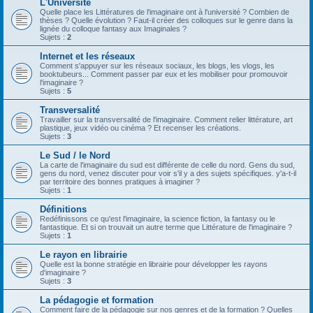
L'Université
Quelle place les Littératures de l'imaginaire ont à l'université ? Combien de
thèses ? Quelle évolution ? Faut-il créer des colloques sur le genre dans la
lignée du colloque fantasy aux Imaginales ?
Sujets :
2
Internet et les réseaux
Comment s'appuyer sur les réseaux sociaux, les blogs, les vlogs, les
booktubeurs... Comment passer par eux et les mobiliser pour promouvoir
l'imaginaire ?
Sujets :
5
Transversalité
Travailler sur la transversalité de l'imaginaire. Comment relier littérature, art
plastique, jeux vidéo ou cinéma ? Et recenser les créations.
Sujets :
3
Le Sud / le Nord
La carte de l'imaginaire du sud est différente de celle du nord. Gens du sud,
gens du nord, venez discuter pour voir s'il y a des sujets spécifiques. y'a-t-il
par territoire des bonnes pratiques à imaginer ?
Sujets :
1
Définitions
Redéfinissons ce qu'est l'imaginaire, la science fiction, la fantasy ou le
fantastique. Et si on trouvait un autre terme que Littérature de l'imaginaire ?
Sujets :
1
Le rayon en librairie
Quelle est la bonne stratégie en librairie pour développer les rayons
d'imaginaire ?
Sujets :
3
La pédagogie et formation
Comment faire de la pédagogie sur nos genres et de la formation ? Quelles