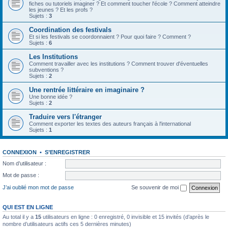
fiches ou tutoriels imaginer ? Et comment toucher l'école ? Comment atteindre
les jeunes ? Et les profs ?
Sujets :
3
Coordination des festivals
Et si les festivals se coordonnaient ? Pour quoi faire ? Comment ?
Sujets :
6
Les Institutions
Comment travailler avec les institutions ? Comment trouver d'éventuelles
subventions ?
Sujets :
2
Une rentrée littéraire en imaginaire ?
Une bonne idée ?
Sujets :
2
Traduire vers l'étranger
Comment exporter les textes des auteurs français à l'international
Sujets :
1
CONNEXION
•
S’ENREGISTRER
Nom d’utilisateur :
Mot de passe :
J’ai oublié mon mot de passe
Se souvenir de moi
QUI EST EN LIGNE
Au total il y a
15
utilisateurs en ligne : 0 enregistré, 0 invisible et 15 invités (d’après le
nombre d’utilisateurs actifs ces 5 dernières minutes)