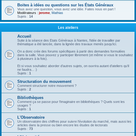
Boites à idées ou questions sur les États Généraux
Vous avez une question, vous avez une idée. Faites nous en part !
Modérateurs :
jerome
,
Mathias
Sujets :
14
Les ateliers
Accueil
Suite à la séance des Etats Généraux à Nantes, l'idée de travailler par
thématique a été lancée, dans la lignée des travaux menés jusqu'ici.
On a donc crée des forums spécifiques à partir des demandes formulées
dans la salle. Vous pouvez y participer librement (et même si vous le souhaitez
à plusieurs à la fois).
Et si vous souhaitez aborder d'autres sujets, on ouvrira autant d'ateliers qu'il
ne faudra... :)
Sujets :
1
Structuration du mouvement
Comment structurer notre mouvement ?
Sujets :
2
Bibliothèques
Comment ça se passe pour l'imaginaire en bibliothèques ? Quels sont les
usages ?
Sujets :
1
L'Observatoire
Un observatoire des chiffres pour suivre l'évolution du marché, mais aussi les
articles dans la presse ou bien encore les études de lectorats
Sujets :
73