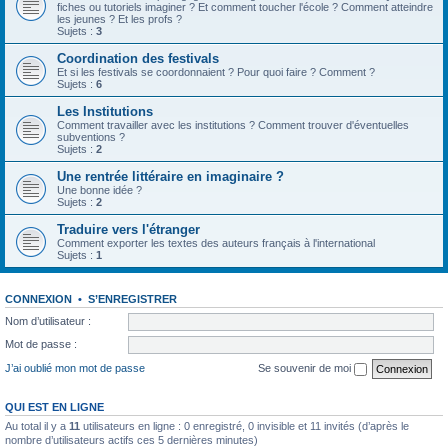
fiches ou tutoriels imaginer ? Et comment toucher l'école ? Comment atteindre
les jeunes ? Et les profs ?
Sujets :
3
Coordination des festivals
Et si les festivals se coordonnaient ? Pour quoi faire ? Comment ?
Sujets :
6
Les Institutions
Comment travailler avec les institutions ? Comment trouver d'éventuelles
subventions ?
Sujets :
2
Une rentrée littéraire en imaginaire ?
Une bonne idée ?
Sujets :
2
Traduire vers l'étranger
Comment exporter les textes des auteurs français à l'international
Sujets :
1
CONNEXION
•
S’ENREGISTRER
Nom d’utilisateur :
Mot de passe :
J’ai oublié mon mot de passe
Se souvenir de moi
QUI EST EN LIGNE
Au total il y a
11
utilisateurs en ligne : 0 enregistré, 0 invisible et 11 invités (d’après le
nombre d’utilisateurs actifs ces 5 dernières minutes)