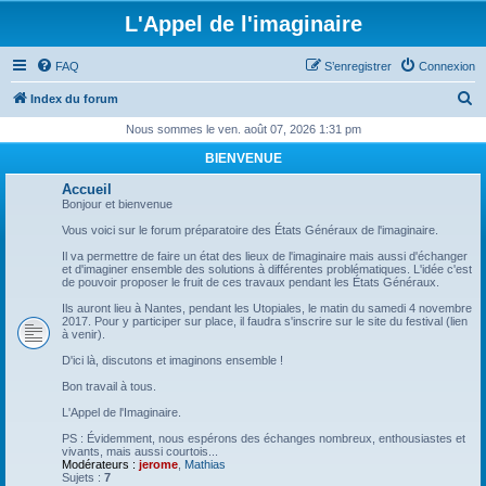
L'Appel de l'imaginaire
FAQ
S’enregistrer
Connexion
R
Index du forum
e
Nous sommes le ven. août 07, 2026 1:31 pm
c
BIENVENUE
h
Accueil
e
Bonjour et bienvenue
r
Vous voici sur le forum préparatoire des États Généraux de l'imaginaire.
c
Il va permettre de faire un état des lieux de l'imaginaire mais aussi d'échanger
et d'imaginer ensemble des solutions à différentes problématiques. L'idée c'est
h
de pouvoir proposer le fruit de ces travaux pendant les États Généraux.
e
Ils auront lieu à Nantes, pendant les Utopiales, le matin du samedi 4 novembre
2017. Pour y participer sur place, il faudra s'inscrire sur le site du festival (lien
r
à venir).
D'ici là, discutons et imaginons ensemble !
Bon travail à tous.
L'Appel de l'Imaginaire.
PS : Évidemment, nous espérons des échanges nombreux, enthousiastes et
vivants, mais aussi courtois...
Modérateurs :
jerome
,
Mathias
Sujets :
7