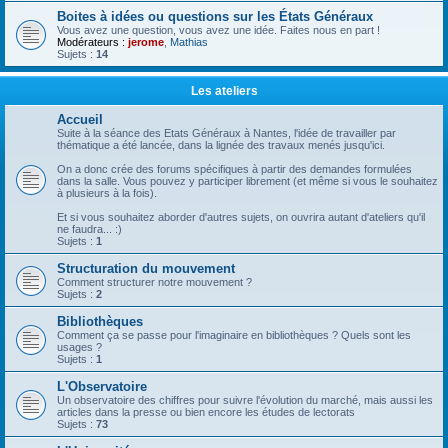
Boites à idées ou questions sur les États Généraux
Vous avez une question, vous avez une idée. Faites nous en part !
Modérateurs :
jerome
,
Mathias
Sujets :
14
Les ateliers
Accueil
Suite à la séance des Etats Généraux à Nantes, l'idée de travailler par
thématique a été lancée, dans la lignée des travaux menés jusqu'ici.
On a donc crée des forums spécifiques à partir des demandes formulées
dans la salle. Vous pouvez y participer librement (et même si vous le souhaitez
à plusieurs à la fois).
Et si vous souhaitez aborder d'autres sujets, on ouvrira autant d'ateliers qu'il
ne faudra... :)
Sujets :
1
Structuration du mouvement
Comment structurer notre mouvement ?
Sujets :
2
Bibliothèques
Comment ça se passe pour l'imaginaire en bibliothèques ? Quels sont les
usages ?
Sujets :
1
L'Observatoire
Un observatoire des chiffres pour suivre l'évolution du marché, mais aussi les
articles dans la presse ou bien encore les études de lectorats
Sujets :
73