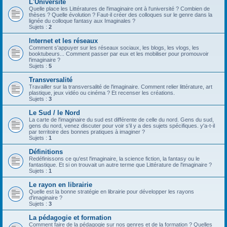
L'Université
Quelle place les Littératures de l'imaginaire ont à l'université ? Combien de
thèses ? Quelle évolution ? Faut-il créer des colloques sur le genre dans la
lignée du colloque fantasy aux Imaginales ?
Sujets :
2
Internet et les réseaux
Comment s'appuyer sur les réseaux sociaux, les blogs, les vlogs, les
booktubeurs... Comment passer par eux et les mobiliser pour promouvoir
l'imaginaire ?
Sujets :
5
Transversalité
Travailler sur la transversalité de l'imaginaire. Comment relier littérature, art
plastique, jeux vidéo ou cinéma ? Et recenser les créations.
Sujets :
3
Le Sud / le Nord
La carte de l'imaginaire du sud est différente de celle du nord. Gens du sud,
gens du nord, venez discuter pour voir s'il y a des sujets spécifiques. y'a-t-il
par territoire des bonnes pratiques à imaginer ?
Sujets :
1
Définitions
Redéfinissons ce qu'est l'imaginaire, la science fiction, la fantasy ou le
fantastique. Et si on trouvait un autre terme que Littérature de l'imaginaire ?
Sujets :
1
Le rayon en librairie
Quelle est la bonne stratégie en librairie pour développer les rayons
d'imaginaire ?
Sujets :
3
La pédagogie et formation
Comment faire de la pédagogie sur nos genres et de la formation ? Quelles