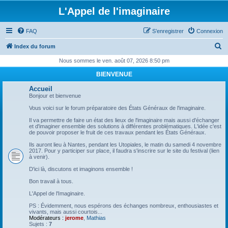
L'Appel de l'imaginaire
FAQ
S’enregistrer
Connexion
R
Index du forum
e
Nous sommes le ven. août 07, 2026 8:50 pm
c
BIENVENUE
h
Accueil
e
Bonjour et bienvenue
r
Vous voici sur le forum préparatoire des États Généraux de l'imaginaire.
c
Il va permettre de faire un état des lieux de l'imaginaire mais aussi d'échanger
et d'imaginer ensemble des solutions à différentes problématiques. L'idée c'est
h
de pouvoir proposer le fruit de ces travaux pendant les États Généraux.
e
Ils auront lieu à Nantes, pendant les Utopiales, le matin du samedi 4 novembre
2017. Pour y participer sur place, il faudra s'inscrire sur le site du festival (lien
r
à venir).
D'ici là, discutons et imaginons ensemble !
Bon travail à tous.
L'Appel de l'Imaginaire.
PS : Évidemment, nous espérons des échanges nombreux, enthousiastes et
vivants, mais aussi courtois...
Modérateurs :
jerome
,
Mathias
Sujets :
7