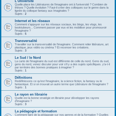
L'Université
Quelle place les Littératures de l'imaginaire ont à l'université ? Combien de
thèses ? Quelle évolution ? Faut-il créer des colloques sur le genre dans la
lignée du colloque fantasy aux Imaginales ?
Sujets :
2
Internet et les réseaux
Comment s'appuyer sur les réseaux sociaux, les blogs, les vlogs, les
booktubeurs... Comment passer par eux et les mobiliser pour promouvoir
l'imaginaire ?
Sujets :
5
Transversalité
Travailler sur la transversalité de l'imaginaire. Comment relier littérature, art
plastique, jeux vidéo ou cinéma ? Et recenser les créations.
Sujets :
3
Le Sud / le Nord
La carte de l'imaginaire du sud est différente de celle du nord. Gens du sud,
gens du nord, venez discuter pour voir s'il y a des sujets spécifiques. y'a-t-il
par territoire des bonnes pratiques à imaginer ?
Sujets :
1
Définitions
Redéfinissons ce qu'est l'imaginaire, la science fiction, la fantasy ou le
fantastique. Et si on trouvait un autre terme que Littérature de l'imaginaire ?
Sujets :
1
Le rayon en librairie
Quelle est la bonne stratégie en librairie pour développer les rayons
d'imaginaire ?
Sujets :
3
La pédagogie et formation
Comment faire de la pédagogie sur nos genres et de la formation ? Quelles