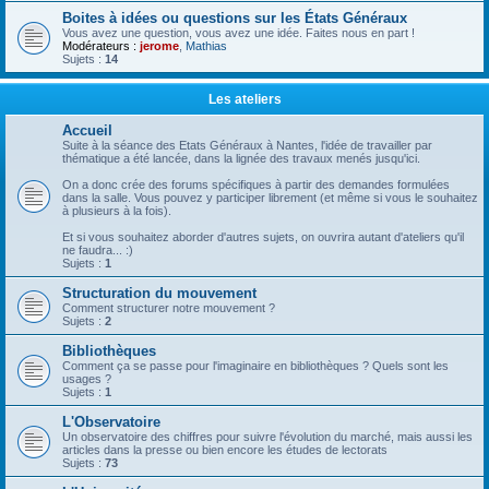
Boites à idées ou questions sur les États Généraux
Vous avez une question, vous avez une idée. Faites nous en part !
Modérateurs :
jerome
,
Mathias
Sujets :
14
Les ateliers
Accueil
Suite à la séance des Etats Généraux à Nantes, l'idée de travailler par
thématique a été lancée, dans la lignée des travaux menés jusqu'ici.
On a donc crée des forums spécifiques à partir des demandes formulées
dans la salle. Vous pouvez y participer librement (et même si vous le souhaitez
à plusieurs à la fois).
Et si vous souhaitez aborder d'autres sujets, on ouvrira autant d'ateliers qu'il
ne faudra... :)
Sujets :
1
Structuration du mouvement
Comment structurer notre mouvement ?
Sujets :
2
Bibliothèques
Comment ça se passe pour l'imaginaire en bibliothèques ? Quels sont les
usages ?
Sujets :
1
L'Observatoire
Un observatoire des chiffres pour suivre l'évolution du marché, mais aussi les
articles dans la presse ou bien encore les études de lectorats
Sujets :
73