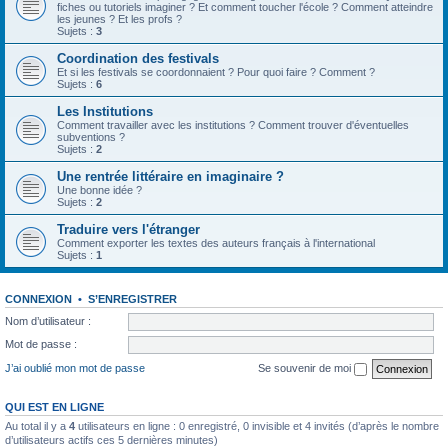
fiches ou tutoriels imaginer ? Et comment toucher l'école ? Comment atteindre
les jeunes ? Et les profs ?
Sujets :
3
Coordination des festivals
Et si les festivals se coordonnaient ? Pour quoi faire ? Comment ?
Sujets :
6
Les Institutions
Comment travailler avec les institutions ? Comment trouver d'éventuelles
subventions ?
Sujets :
2
Une rentrée littéraire en imaginaire ?
Une bonne idée ?
Sujets :
2
Traduire vers l'étranger
Comment exporter les textes des auteurs français à l'international
Sujets :
1
CONNEXION
•
S’ENREGISTRER
Nom d’utilisateur :
Mot de passe :
J’ai oublié mon mot de passe
Se souvenir de moi
QUI EST EN LIGNE
Au total il y a
4
utilisateurs en ligne : 0 enregistré, 0 invisible et 4 invités (d’après le nombre
d’utilisateurs actifs ces 5 dernières minutes)