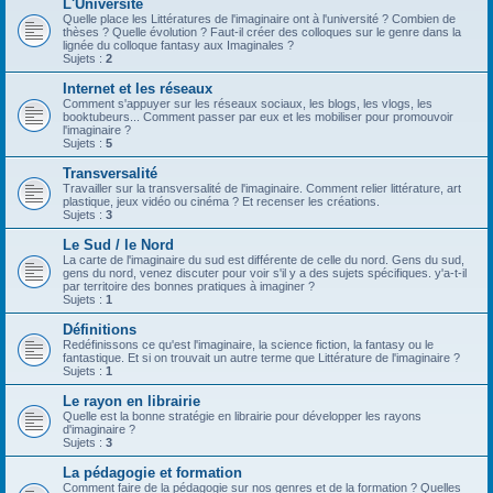
L'Université
Quelle place les Littératures de l'imaginaire ont à l'université ? Combien de
thèses ? Quelle évolution ? Faut-il créer des colloques sur le genre dans la
lignée du colloque fantasy aux Imaginales ?
Sujets :
2
Internet et les réseaux
Comment s'appuyer sur les réseaux sociaux, les blogs, les vlogs, les
booktubeurs... Comment passer par eux et les mobiliser pour promouvoir
l'imaginaire ?
Sujets :
5
Transversalité
Travailler sur la transversalité de l'imaginaire. Comment relier littérature, art
plastique, jeux vidéo ou cinéma ? Et recenser les créations.
Sujets :
3
Le Sud / le Nord
La carte de l'imaginaire du sud est différente de celle du nord. Gens du sud,
gens du nord, venez discuter pour voir s'il y a des sujets spécifiques. y'a-t-il
par territoire des bonnes pratiques à imaginer ?
Sujets :
1
Définitions
Redéfinissons ce qu'est l'imaginaire, la science fiction, la fantasy ou le
fantastique. Et si on trouvait un autre terme que Littérature de l'imaginaire ?
Sujets :
1
Le rayon en librairie
Quelle est la bonne stratégie en librairie pour développer les rayons
d'imaginaire ?
Sujets :
3
La pédagogie et formation
Comment faire de la pédagogie sur nos genres et de la formation ? Quelles