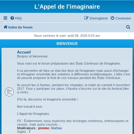
L'Appel de l'imaginaire
FAQ
S’enregistrer
Connexion
R
Index du forum
e
Nous sommes le sam. août 08, 2026 6:53 am
c
BIENVENUE
h
Accueil
e
Bonjour et bienvenue
r
Vous voici sur le forum préparatoire des États Généraux de l'imaginaire.
c
Il va permettre de faire un état des lieux de l'imaginaire mais aussi d'échanger
et d'imaginer ensemble des solutions à différentes problématiques. L'idée c'est
h
de pouvoir proposer le fruit de ces travaux pendant les États Généraux.
e
Ils auront lieu à Nantes, pendant les Utopiales, le matin du samedi 4 novembre
2017. Pour y participer sur place, il faudra s'inscrire sur le site du festival (lien
r
à venir).
D'ici là, discutons et imaginons ensemble !
Bon travail à tous.
L'Appel de l'Imaginaire.
PS : Évidemment, nous espérons des échanges nombreux, enthousiastes et
vivants, mais aussi courtois...
Modérateurs :
jerome
,
Mathias
Sujets :
7