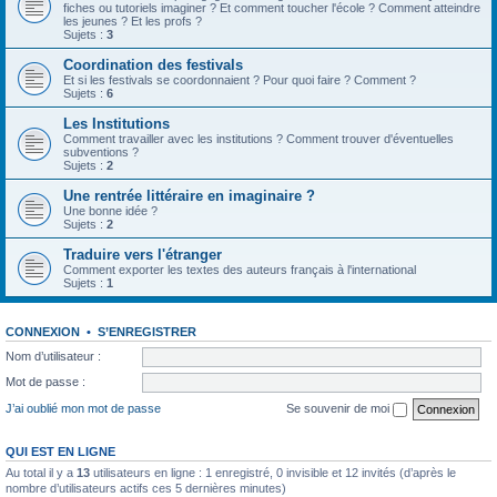
fiches ou tutoriels imaginer ? Et comment toucher l'école ? Comment atteindre
les jeunes ? Et les profs ?
Sujets :
3
Coordination des festivals
Et si les festivals se coordonnaient ? Pour quoi faire ? Comment ?
Sujets :
6
Les Institutions
Comment travailler avec les institutions ? Comment trouver d'éventuelles
subventions ?
Sujets :
2
Une rentrée littéraire en imaginaire ?
Une bonne idée ?
Sujets :
2
Traduire vers l'étranger
Comment exporter les textes des auteurs français à l'international
Sujets :
1
CONNEXION
•
S’ENREGISTRER
Nom d’utilisateur :
Mot de passe :
J’ai oublié mon mot de passe
Se souvenir de moi
QUI EST EN LIGNE
Au total il y a
13
utilisateurs en ligne : 1 enregistré, 0 invisible et 12 invités (d’après le
nombre d’utilisateurs actifs ces 5 dernières minutes)