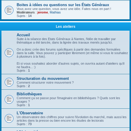
Boites à idées ou questions sur les États Généraux
Vous avez une question, vous avez une idée. Faites nous en part !
Modérateurs :
jerome
,
Mathias
Sujets :
14
Les ateliers
Accueil
Suite à la séance des Etats Généraux à Nantes, l'idée de travailler par
thématique a été lancée, dans la lignée des travaux menés jusqu'ici.
On a donc crée des forums spécifiques à partir des demandes formulées
dans la salle. Vous pouvez y participer librement (et même si vous le souhaitez
à plusieurs à la fois).
Et si vous souhaitez aborder d'autres sujets, on ouvrira autant d'ateliers qu'il
ne faudra... :)
Sujets :
1
Structuration du mouvement
Comment structurer notre mouvement ?
Sujets :
2
Bibliothèques
Comment ça se passe pour l'imaginaire en bibliothèques ? Quels sont les
usages ?
Sujets :
1
L'Observatoire
Un observatoire des chiffres pour suivre l'évolution du marché, mais aussi les
articles dans la presse ou bien encore les études de lectorats
Sujets :
73