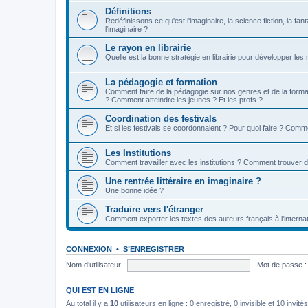
Définitions
Redéfinissons ce qu'est l'imaginaire, la science fiction, la fan
l'imaginaire ?
Le rayon en librairie
Quelle est la bonne stratégie en librairie pour développer les
La pédagogie et formation
Comment faire de la pédagogie sur nos genres et de la format
? Comment atteindre les jeunes ? Et les profs ?
Coordination des festivals
Et si les festivals se coordonnaient ? Pour quoi faire ? Comm
Les Institutions
Comment travailler avec les institutions ? Comment trouver 
Une rentrée littéraire en imaginaire ?
Une bonne idée ?
Traduire vers l'étranger
Comment exporter les textes des auteurs français à l'internat
CONNEXION
•
S’ENREGISTRER
Nom d’utilisateur :
Mot de passe :
QUI EST EN LIGNE
Au total il y a
10
utilisateurs en ligne : 0 enregistré, 0 invisible et 10 invi