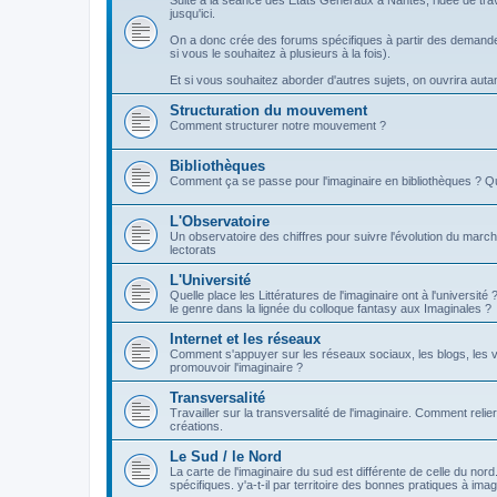
Suite à la séance des Etats Généraux à Nantes, l'idée de tra
jusqu'ici.
On a donc crée des forums spécifiques à partir des demandes
si vous le souhaitez à plusieurs à la fois).
Et si vous souhaitez aborder d'autres sujets, on ouvrira autant 
Structuration du mouvement
Comment structurer notre mouvement ?
Bibliothèques
Comment ça se passe pour l'imaginaire en bibliothèques ? Q
L'Observatoire
Un observatoire des chiffres pour suivre l'évolution du march
lectorats
L'Université
Quelle place les Littératures de l'imaginaire ont à l'universi
le genre dans la lignée du colloque fantasy aux Imaginales ?
Internet et les réseaux
Comment s'appuyer sur les réseaux sociaux, les blogs, les v
promouvoir l'imaginaire ?
Transversalité
Travailler sur la transversalité de l'imaginaire. Comment relier
créations.
Le Sud / le Nord
La carte de l'imaginaire du sud est différente de celle du nor
spécifiques. y'a-t-il par territoire des bonnes pratiques à imag