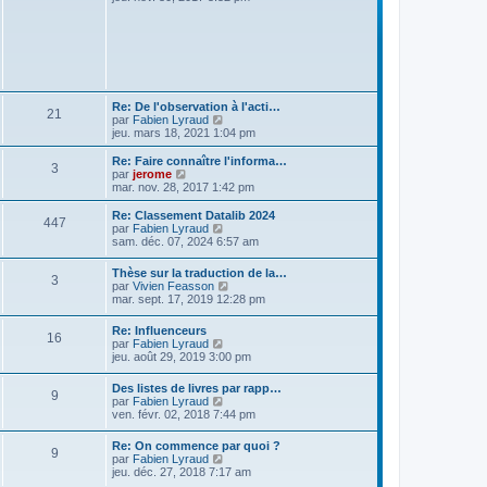
r
r
g
i
m
n
e
r
e
i
l
s
e
e
s
r
d
a
m
e
g
e
r
e
s
n
Re: De l'observation à l'acti…
s
21
i
V
par
Fabien Lyraud
a
e
o
jeu. mars 18, 2021 1:04 pm
g
r
i
e
m
r
Re: Faire connaître l'informa…
e
3
l
V
par
jerome
s
e
o
mar. nov. 28, 2017 1:42 pm
s
d
i
a
e
r
Re: Classement Datalib 2024
g
447
r
l
V
par
Fabien Lyraud
e
n
e
o
sam. déc. 07, 2024 6:57 am
i
d
i
e
e
r
Thèse sur la traduction de la…
r
r
3
l
V
par
Vivien Feasson
m
n
e
o
mar. sept. 17, 2019 12:28 pm
e
i
d
i
s
e
e
r
s
r
Re: Influenceurs
r
16
l
a
m
V
par
Fabien Lyraud
n
e
g
e
o
jeu. août 29, 2019 3:00 pm
i
d
e
s
i
e
e
s
r
r
Des listes de livres par rapp…
r
9
a
l
m
V
par
Fabien Lyraud
n
g
e
e
o
ven. févr. 02, 2018 7:44 pm
i
e
d
s
i
e
e
s
r
r
Re: On commence par quoi ?
r
a
9
l
m
V
par
Fabien Lyraud
n
g
e
e
o
jeu. déc. 27, 2018 7:17 am
i
e
d
s
i
e