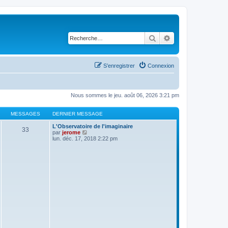
Rechercher
Recherche avancé
S’enregistrer
Connexion
Nous sommes le jeu. août 06, 2026 3:21 pm
MESSAGES
DERNIER MESSAGE
L'Observatoire de l'imaginaire
33
V
par
jerome
o
lun. déc. 17, 2018 2:22 pm
i
r
l
e
d
e
r
n
i
e
r
m
e
s