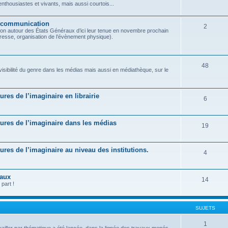
housiastes et vivants, mais aussi courtois...
t communication
2
on autour des États Généraux d’ici leur tenue en novembre prochain
presse, organisation de l’évènement physique).
48
 visibilité du genre dans les médias mais aussi en médiathèque, sur le
tures de l’imaginaire en librairie
6
ratures de l’imaginaire dans les médias
19
atures de l’imaginaire au niveau des institutions.
4
raux
14
part !
SUJETS
1