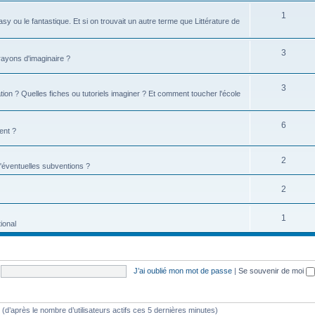
1
tasy ou le fantastique. Et si on trouvait un autre terme que Littérature de
3
 rayons d'imaginaire ?
3
ion ? Quelles fiches ou tutoriels imaginer ? Et comment toucher l'école
6
ent ?
2
d'éventuelles subventions ?
2
1
ional
J’ai oublié mon mot de passe
|
Se souvenir de moi
tés (d’après le nombre d’utilisateurs actifs ces 5 dernières minutes)