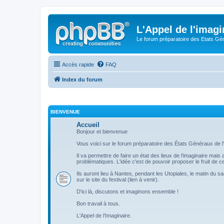
L'Appel de l'imagi
Le forum préparatoire des Etats G
Accès rapide
FAQ
Index du forum
BIENVENUE
Accueil
Bonjour et bienvenue
Vous voici sur le forum préparatoire des États Généraux de l'
Il va permettre de faire un état des lieux de l'imaginaire mai
problématiques. L'idée c'est de pouvoir proposer le fruit de
Ils auront lieu à Nantes, pendant les Utopiales, le matin du s
sur le site du festival (lien à venir).
D'ici là, discutons et imaginons ensemble !
Bon travail à tous.
L'Appel de l'Imaginaire.