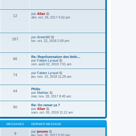
s
a
g
e
V
par
Allan
12
o
dim. oct. 29, 2017 4:02 pm
i
r
l
e
d
V
par
Arwen60
267
e
o
lun. oct. 22, 2018 2:00 pm
r
i
n
r
i
l
e
e
Re: Représentation des littér…
r
86
d
V
par
Fabien Lyraud
m
e
o
ven. août 02, 2019 7:01 am
e
r
i
s
n
r
s
V
par
Fabien Lyraud
i
74
l
a
o
jeu. nov. 15, 2018 11:28 am
e
e
g
i
r
d
e
r
m
e
l
e
Philio
r
44
e
s
V
par
Mathias
n
d
s
o
mar. nov. 28, 2017 8:45 am
i
e
a
i
e
r
g
r
r
Re: On remet ça ?
n
e
90
l
m
V
par
Allan
i
e
e
o
sam. oct. 05, 2019 11:12 am
e
d
s
i
r
e
s
r
m
r
a
l
e
MESSAGES
DERNIER MESSAGE
n
g
e
s
i
e
d
s
V
par
jerome
e
9
e
a
o
jeu. nov. 30, 2017 5:52 pm