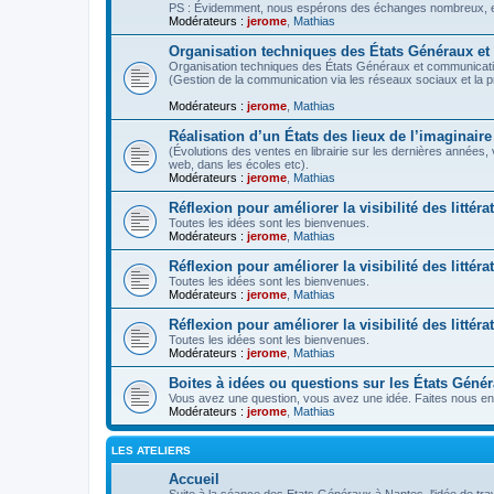
PS : Évidemment, nous espérons des échanges nombreux, ent
Modérateurs :
jerome
,
Mathias
Organisation techniques des États Généraux e
Organisation techniques des États Généraux et communicati
(Gestion de la communication via les réseaux sociaux et la 
Modérateurs :
jerome
,
Mathias
Réalisation d’un États des lieux de l’imaginaire
(Évolutions des ventes en librairie sur les dernières années,
web, dans les écoles etc).
Modérateurs :
jerome
,
Mathias
Réflexion pour améliorer la visibilité des littéra
Toutes les idées sont les bienvenues.
Modérateurs :
jerome
,
Mathias
Réflexion pour améliorer la visibilité des litté
Toutes les idées sont les bienvenues.
Modérateurs :
jerome
,
Mathias
Réflexion pour améliorer la visibilité des littér
Toutes les idées sont les bienvenues.
Modérateurs :
jerome
,
Mathias
Boites à idées ou questions sur les États Géné
Vous avez une question, vous avez une idée. Faites nous en 
Modérateurs :
jerome
,
Mathias
LES ATELIERS
Accueil