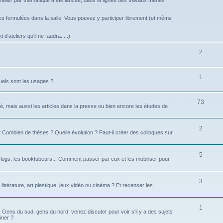
vailler par thématique a été lancée, dans la lignée des travaux menés
 formulées dans la salle. Vous pouvez y participer librement (et même
d'ateliers qu'il ne faudra... :)
2
1
uels sont les usages ?
73
é, mais aussi les articles dans la presse ou bien encore les études de
2
té ? Combien de thèses ? Quelle évolution ? Faut-il créer des colloques sur
5
logs, les booktubeurs... Comment passer par eux et les mobiliser pour
3
 littérature, art plastique, jeux vidéo ou cinéma ? Et recenser les
1
d. Gens du sud, gens du nord, venez discuter pour voir s'il y a des sujets
iner ?