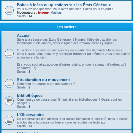
Boites à idées ou questions sur les États Généraux
Vous avez une question, vous avez une idée. Faites nous en part !
Modérateurs :
jerome
,
Mathias
Sujets :
14
Les ateliers
Accueil
Suite à la séance des Etats Généraux à Nantes, l'idée de travailler par
thématique a été lancée, dans la lignée des travaux menés jusqu'ici.
On a donc crée des forums spécifiques à partir des demandes formulées
dans la salle. Vous pouvez y participer librement (et même si vous le souhaitez
à plusieurs à la fois).
Et si vous souhaitez aborder d'autres sujets, on ouvrira autant d'ateliers qu'il
ne faudra... :)
Sujets :
1
Structuration du mouvement
Comment structurer notre mouvement ?
Sujets :
2
Bibliothèques
Comment ça se passe pour l'imaginaire en bibliothèques ? Quels sont les
usages ?
Sujets :
1
L'Observatoire
Un observatoire des chiffres pour suivre l'évolution du marché, mais aussi les
articles dans la presse ou bien encore les études de lectorats
Sujets :
73