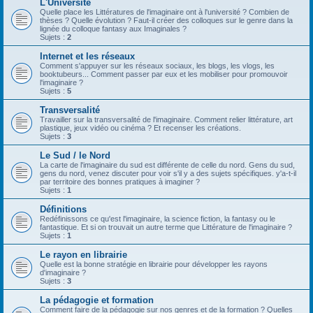
L'Université
Quelle place les Littératures de l'imaginaire ont à l'université ? Combien de
thèses ? Quelle évolution ? Faut-il créer des colloques sur le genre dans la
lignée du colloque fantasy aux Imaginales ?
Sujets :
2
Internet et les réseaux
Comment s'appuyer sur les réseaux sociaux, les blogs, les vlogs, les
booktubeurs... Comment passer par eux et les mobiliser pour promouvoir
l'imaginaire ?
Sujets :
5
Transversalité
Travailler sur la transversalité de l'imaginaire. Comment relier littérature, art
plastique, jeux vidéo ou cinéma ? Et recenser les créations.
Sujets :
3
Le Sud / le Nord
La carte de l'imaginaire du sud est différente de celle du nord. Gens du sud,
gens du nord, venez discuter pour voir s'il y a des sujets spécifiques. y'a-t-il
par territoire des bonnes pratiques à imaginer ?
Sujets :
1
Définitions
Redéfinissons ce qu'est l'imaginaire, la science fiction, la fantasy ou le
fantastique. Et si on trouvait un autre terme que Littérature de l'imaginaire ?
Sujets :
1
Le rayon en librairie
Quelle est la bonne stratégie en librairie pour développer les rayons
d'imaginaire ?
Sujets :
3
La pédagogie et formation
Comment faire de la pédagogie sur nos genres et de la formation ? Quelles