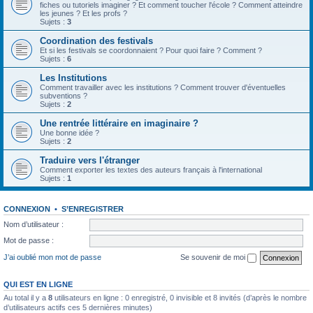
fiches ou tutoriels imaginer ? Et comment toucher l'école ? Comment atteindre
les jeunes ? Et les profs ?
Sujets :
3
Coordination des festivals
Et si les festivals se coordonnaient ? Pour quoi faire ? Comment ?
Sujets :
6
Les Institutions
Comment travailler avec les institutions ? Comment trouver d'éventuelles
subventions ?
Sujets :
2
Une rentrée littéraire en imaginaire ?
Une bonne idée ?
Sujets :
2
Traduire vers l'étranger
Comment exporter les textes des auteurs français à l'international
Sujets :
1
CONNEXION
•
S’ENREGISTRER
Nom d’utilisateur :
Mot de passe :
J’ai oublié mon mot de passe
Se souvenir de moi
QUI EST EN LIGNE
Au total il y a
8
utilisateurs en ligne : 0 enregistré, 0 invisible et 8 invités (d’après le nombre
d’utilisateurs actifs ces 5 dernières minutes)