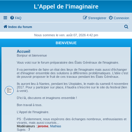
L'Appel de l'imaginaire
FAQ
S’enregistrer
Connexion
R
Index du forum
e
Nous sommes le ven. août 07, 2026 4:42 pm
c
BIENVENUE
h
Accueil
e
Bonjour et bienvenue
r
Vous voici sur le forum préparatoire des États Généraux de l'imaginaire.
c
Il va permettre de faire un état des lieux de l'imaginaire mais aussi d'échanger
et d'imaginer ensemble des solutions à différentes problématiques. L'idée c'est
h
de pouvoir proposer le fruit de ces travaux pendant les États Généraux.
e
Ils auront lieu à Nantes, pendant les Utopiales, le matin du samedi 4 novembre
2017. Pour y participer sur place, il faudra s'inscrire sur le site du festival (lien
r
à venir).
D'ici là, discutons et imaginons ensemble !
Bon travail à tous.
L'Appel de l'Imaginaire.
PS : Évidemment, nous espérons des échanges nombreux, enthousiastes et
vivants, mais aussi courtois...
Modérateurs :
jerome
,
Mathias
Sujets :
7