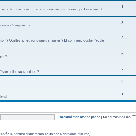
1
tasy ou le fantastique. Et si on trouvait un autre terme que Littérature de
3
 rayons d'imaginaire ?
3
ion ? Quelles fiches ou tutoriels imaginer ? Et comment toucher l'école
6
ent ?
2
d'éventuelles subventions ?
2
1
ional
J’ai oublié mon mot de passe
|
Se souvenir de moi
 (d’après le nombre d’utilisateurs actifs ces 5 dernières minutes)