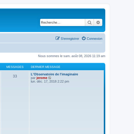
Rechercher
Recherche avancé
S’enregistrer
Connexion
Nous sommes le sam. août 08, 2026 11:19 am
MESSAGES
DERNIER MESSAGE
L'Observatoire de l'imaginaire
33
V
par
jerome
o
lun. déc. 17, 2018 2:22 pm
i
r
l
e
d
e
r
n
i
e
r
m
e
s