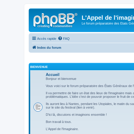
L'Appel de l'imagi
Le forum préparatoire des Etats G
Accès rapide
FAQ
Index du forum
BIENVENUE
Accueil
Bonjour et bienvenue
Vous voici sur le forum préparatoire des États Généraux de l'
Il va permettre de faire un état des lieux de l'imaginaire mai
problématiques. L'idée c'est de pouvoir proposer le fruit de
Ils auront lieu à Nantes, pendant les Utopiales, le matin du s
sur le site du festival (lien à venir).
D'ici là, discutons et imaginons ensemble !
Bon travail à tous.
L'Appel de l'Imaginaire.