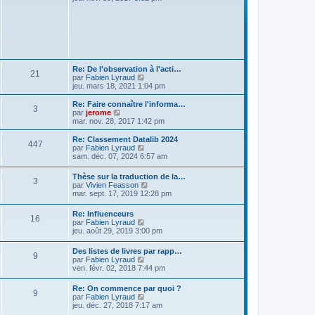
r
r
g
i
m
n
e
r
e
i
l
s
e
e
s
r
d
a
m
e
g
e
r
e
s
n
Re: De l'observation à l'acti…
s
21
i
V
par
Fabien Lyraud
a
e
o
jeu. mars 18, 2021 1:04 pm
g
r
i
e
m
r
Re: Faire connaître l'informa…
e
3
l
V
par
jerome
s
e
o
mar. nov. 28, 2017 1:42 pm
s
d
i
a
e
r
Re: Classement Datalib 2024
g
447
r
l
V
par
Fabien Lyraud
e
n
e
o
sam. déc. 07, 2024 6:57 am
i
d
i
e
e
r
Thèse sur la traduction de la…
r
r
3
l
V
par
Vivien Feasson
m
n
e
o
mar. sept. 17, 2019 12:28 pm
e
i
d
i
s
e
e
r
s
r
Re: Influenceurs
r
16
l
a
m
V
par
Fabien Lyraud
n
e
g
e
o
jeu. août 29, 2019 3:00 pm
i
d
e
s
i
e
e
s
r
r
Des listes de livres par rapp…
r
9
a
l
m
V
par
Fabien Lyraud
n
g
e
e
o
ven. févr. 02, 2018 7:44 pm
i
e
d
s
i
e
e
s
r
r
Re: On commence par quoi ?
r
a
9
l
m
V
par
Fabien Lyraud
n
g
e
e
o
jeu. déc. 27, 2018 7:17 am
i
e
d
s
i
e