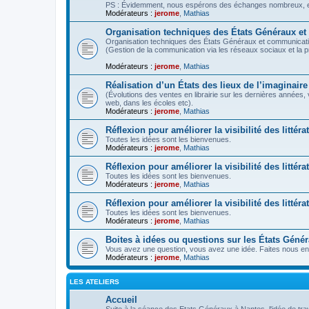
PS : Évidemment, nous espérons des échanges nombreux, ent
Modérateurs :
jerome
,
Mathias
Organisation techniques des États Généraux e
Organisation techniques des États Généraux et communicati
(Gestion de la communication via les réseaux sociaux et la 
Modérateurs :
jerome
,
Mathias
Réalisation d’un États des lieux de l’imaginaire
(Évolutions des ventes en librairie sur les dernières années,
web, dans les écoles etc).
Modérateurs :
jerome
,
Mathias
Réflexion pour améliorer la visibilité des littéra
Toutes les idées sont les bienvenues.
Modérateurs :
jerome
,
Mathias
Réflexion pour améliorer la visibilité des litté
Toutes les idées sont les bienvenues.
Modérateurs :
jerome
,
Mathias
Réflexion pour améliorer la visibilité des littér
Toutes les idées sont les bienvenues.
Modérateurs :
jerome
,
Mathias
Boites à idées ou questions sur les États Géné
Vous avez une question, vous avez une idée. Faites nous en 
Modérateurs :
jerome
,
Mathias
LES ATELIERS
Accueil