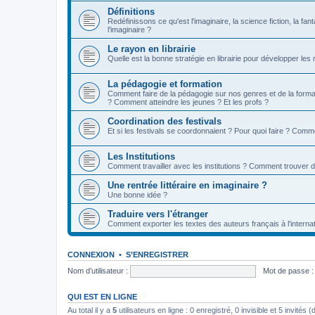
Définitions
Redéfinissons ce qu'est l'imaginaire, la science fiction, la fan
l'imaginaire ?
Le rayon en librairie
Quelle est la bonne stratégie en librairie pour développer les
La pédagogie et formation
Comment faire de la pédagogie sur nos genres et de la format
? Comment atteindre les jeunes ? Et les profs ?
Coordination des festivals
Et si les festivals se coordonnaient ? Pour quoi faire ? Comm
Les Institutions
Comment travailler avec les institutions ? Comment trouver 
Une rentrée littéraire en imaginaire ?
Une bonne idée ?
Traduire vers l'étranger
Comment exporter les textes des auteurs français à l'internat
CONNEXION
•
S’ENREGISTRER
Nom d’utilisateur :
Mot de passe :
QUI EST EN LIGNE
Au total il y a
5
utilisateurs en ligne : 0 enregistré, 0 invisible et 5 invités