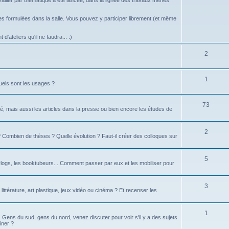
vailler par thématique a été lancée, dans la lignée des travaux menés
 formulées dans la salle. Vous pouvez y participer librement (et même
d'ateliers qu'il ne faudra... :)
2
1
uels sont les usages ?
73
é, mais aussi les articles dans la presse ou bien encore les études de
2
té ? Combien de thèses ? Quelle évolution ? Faut-il créer des colloques sur
5
logs, les booktubeurs... Comment passer par eux et les mobiliser pour
3
 littérature, art plastique, jeux vidéo ou cinéma ? Et recenser les
1
d. Gens du sud, gens du nord, venez discuter pour voir s'il y a des sujets
iner ?