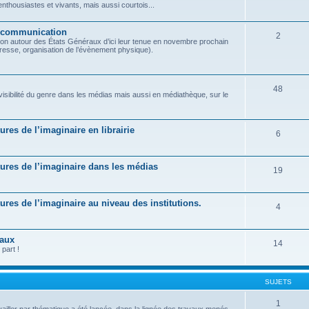
housiastes et vivants, mais aussi courtois...
t communication
2
on autour des États Généraux d’ici leur tenue en novembre prochain
presse, organisation de l’évènement physique).
48
 visibilité du genre dans les médias mais aussi en médiathèque, sur le
tures de l’imaginaire en librairie
6
ratures de l’imaginaire dans les médias
19
atures de l’imaginaire au niveau des institutions.
4
raux
14
part !
SUJETS
1