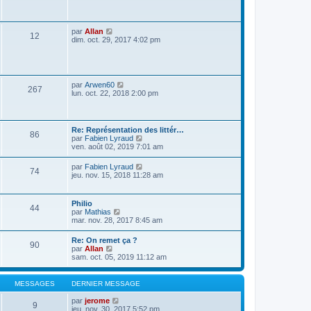
s
a
g
e
V
par
Allan
12
o
dim. oct. 29, 2017 4:02 pm
i
r
l
e
d
V
par
Arwen60
267
e
o
lun. oct. 22, 2018 2:00 pm
r
i
n
r
i
l
e
e
Re: Représentation des littér…
r
86
d
V
par
Fabien Lyraud
m
e
o
ven. août 02, 2019 7:01 am
e
r
i
s
n
r
s
V
par
Fabien Lyraud
i
74
l
a
o
jeu. nov. 15, 2018 11:28 am
e
e
g
i
r
d
e
r
m
e
l
e
Philio
r
44
e
s
V
par
Mathias
n
d
s
o
mar. nov. 28, 2017 8:45 am
i
e
a
i
e
r
g
r
r
Re: On remet ça ?
n
e
90
l
m
V
par
Allan
i
e
e
o
sam. oct. 05, 2019 11:12 am
e
d
s
i
r
e
s
r
m
r
a
l
e
MESSAGES
DERNIER MESSAGE
n
g
e
s
i
e
d
s
V
par
jerome
e
9
e
a
o
jeu. nov. 30, 2017 5:52 pm