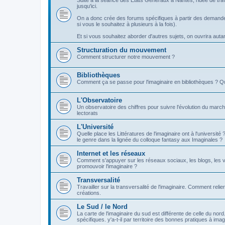
Suite à la séance des Etats Généraux à Nantes, l'idée de tra
jusqu'ici.
On a donc crée des forums spécifiques à partir des demandes
si vous le souhaitez à plusieurs à la fois).
Et si vous souhaitez aborder d'autres sujets, on ouvrira autant 
Structuration du mouvement
Comment structurer notre mouvement ?
Bibliothèques
Comment ça se passe pour l'imaginaire en bibliothèques ? Q
L'Observatoire
Un observatoire des chiffres pour suivre l'évolution du march
lectorats
L'Université
Quelle place les Littératures de l'imaginaire ont à l'universi
le genre dans la lignée du colloque fantasy aux Imaginales ?
Internet et les réseaux
Comment s'appuyer sur les réseaux sociaux, les blogs, les v
promouvoir l'imaginaire ?
Transversalité
Travailler sur la transversalité de l'imaginaire. Comment relier
créations.
Le Sud / le Nord
La carte de l'imaginaire du sud est différente de celle du nor
spécifiques. y'a-t-il par territoire des bonnes pratiques à imag