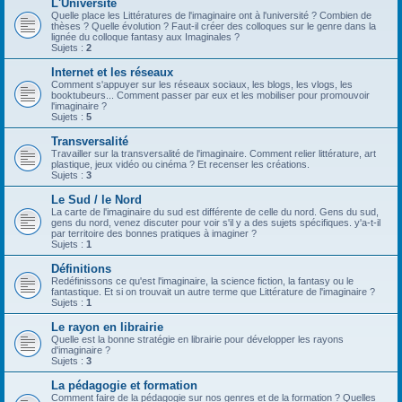
L'Université
Quelle place les Littératures de l'imaginaire ont à l'université ? Combien de
thèses ? Quelle évolution ? Faut-il créer des colloques sur le genre dans la
lignée du colloque fantasy aux Imaginales ?
Sujets :
2
Internet et les réseaux
Comment s'appuyer sur les réseaux sociaux, les blogs, les vlogs, les
booktubeurs... Comment passer par eux et les mobiliser pour promouvoir
l'imaginaire ?
Sujets :
5
Transversalité
Travailler sur la transversalité de l'imaginaire. Comment relier littérature, art
plastique, jeux vidéo ou cinéma ? Et recenser les créations.
Sujets :
3
Le Sud / le Nord
La carte de l'imaginaire du sud est différente de celle du nord. Gens du sud,
gens du nord, venez discuter pour voir s'il y a des sujets spécifiques. y'a-t-il
par territoire des bonnes pratiques à imaginer ?
Sujets :
1
Définitions
Redéfinissons ce qu'est l'imaginaire, la science fiction, la fantasy ou le
fantastique. Et si on trouvait un autre terme que Littérature de l'imaginaire ?
Sujets :
1
Le rayon en librairie
Quelle est la bonne stratégie en librairie pour développer les rayons
d'imaginaire ?
Sujets :
3
La pédagogie et formation
Comment faire de la pédagogie sur nos genres et de la formation ? Quelles