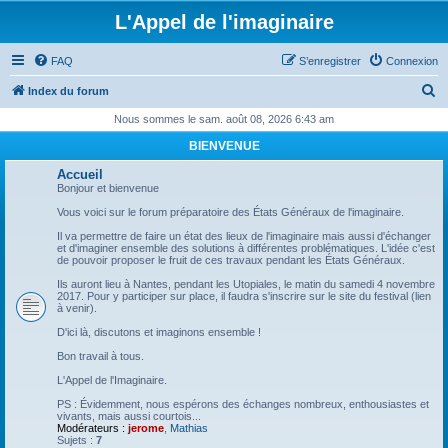
L'Appel de l'imaginaire
FAQ
S’enregistrer
Connexion
R
Index du forum
e
Nous sommes le sam. août 08, 2026 6:43 am
c
BIENVENUE
h
Accueil
e
Bonjour et bienvenue
r
Vous voici sur le forum préparatoire des États Généraux de l'imaginaire.
c
Il va permettre de faire un état des lieux de l'imaginaire mais aussi d'échanger
et d'imaginer ensemble des solutions à différentes problématiques. L'idée c'est
h
de pouvoir proposer le fruit de ces travaux pendant les États Généraux.
e
Ils auront lieu à Nantes, pendant les Utopiales, le matin du samedi 4 novembre
2017. Pour y participer sur place, il faudra s'inscrire sur le site du festival (lien
r
à venir).
D'ici là, discutons et imaginons ensemble !
Bon travail à tous.
L'Appel de l'Imaginaire.
PS : Évidemment, nous espérons des échanges nombreux, enthousiastes et
vivants, mais aussi courtois...
Modérateurs :
jerome
,
Mathias
Sujets :
7