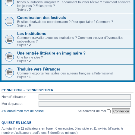
fiches ou tutoriels imaginer ? Et comment toucher l'école ? Comment atteindre
les jeunes ? Et les profs ?
Sujets :
3
Coordination des festivals
Et si les festivals se coordonnaient ? Pour quoi faire ? Comment ?
Sujets :
6
Les Institutions
Comment travailler avec les institutions ? Comment trouver d'éventuelles
subventions ?
Sujets :
2
Une rentrée littéraire en imaginaire ?
Une bonne idée ?
Sujets :
2
Traduire vers l'étranger
Comment exporter les textes des auteurs français à l'international
Sujets :
1
CONNEXION
•
S’ENREGISTRER
Nom d’utilisateur :
Mot de passe :
J’ai oublié mon mot de passe
Se souvenir de moi
QUI EST EN LIGNE
Au total il y a
11
utilisateurs en ligne : 0 enregistré, 0 invisible et 11 invités (d’après le
nombre d’utilisateurs actifs ces 5 dernières minutes)