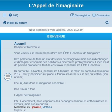
L'Appel de l'imaginaire
FAQ
S’enregistrer
Connexion
R
Index du forum
e
Nous sommes le ven. août 07, 2026 1:22 am
c
BIENVENUE
h
Accueil
e
Bonjour et bienvenue
r
Vous voici sur le forum préparatoire des États Généraux de l'imaginaire.
c
Il va permettre de faire un état des lieux de l'imaginaire mais aussi d'échanger
et d'imaginer ensemble des solutions à différentes problématiques. L'idée c'est
h
de pouvoir proposer le fruit de ces travaux pendant les États Généraux.
e
Ils auront lieu à Nantes, pendant les Utopiales, le matin du samedi 4 novembre
2017. Pour y participer sur place, il faudra s'inscrire sur le site du festival (lien
r
à venir).
D'ici là, discutons et imaginons ensemble !
Bon travail à tous.
L'Appel de l'Imaginaire.
PS : Évidemment, nous espérons des échanges nombreux, enthousiastes et
vivants, mais aussi courtois...
Modérateurs :
jerome
,
Mathias
Sujets :
7