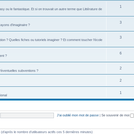
1
tasy ou le fantastique. Et si on trouvait un autre terme que Littérature de
3
 rayons d'imaginaire ?
3
ion ? Quelles fiches ou tutoriels imaginer ? Et comment toucher l'école
6
ent ?
2
d'éventuelles subventions ?
2
1
ional
J’ai oublié mon mot de passe
|
Se souvenir de moi
tés (d’après le nombre d’utilisateurs actifs ces 5 dernières minutes)