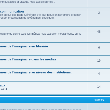
housiastes et vivants, mais aussi courtois...
t communication
2
on autour des États Généraux d’ici leur tenue en novembre prochain
presse, organisation de l’évènement physique).
48
 visibilité du genre dans les médias mais aussi en médiathèque, sur le
tures de l’imaginaire en librairie
6
ratures de l’imaginaire dans les médias
19
atures de l’imaginaire au niveau des institutions.
4
raux
14
part !
SUJETS
1