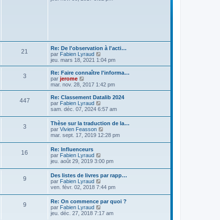
r
r
g
i
m
n
e
r
e
i
l
s
e
e
s
r
d
a
m
e
g
e
r
e
s
n
Re: De l'observation à l'acti…
s
21
i
V
par
Fabien Lyraud
a
e
o
jeu. mars 18, 2021 1:04 pm
g
r
i
e
m
r
Re: Faire connaître l'informa…
e
3
l
V
par
jerome
s
e
o
mar. nov. 28, 2017 1:42 pm
s
d
i
a
e
r
Re: Classement Datalib 2024
g
447
r
l
V
par
Fabien Lyraud
e
n
e
o
sam. déc. 07, 2024 6:57 am
i
d
i
e
e
r
Thèse sur la traduction de la…
r
r
3
l
V
par
Vivien Feasson
m
n
e
o
mar. sept. 17, 2019 12:28 pm
e
i
d
i
s
e
e
r
s
r
Re: Influenceurs
r
16
l
a
m
V
par
Fabien Lyraud
n
e
g
e
o
jeu. août 29, 2019 3:00 pm
i
d
e
s
i
e
e
s
r
r
Des listes de livres par rapp…
r
9
a
l
m
V
par
Fabien Lyraud
n
g
e
e
o
ven. févr. 02, 2018 7:44 pm
i
e
d
s
i
e
e
s
r
r
Re: On commence par quoi ?
r
a
9
l
m
V
par
Fabien Lyraud
n
g
e
e
o
jeu. déc. 27, 2018 7:17 am
i
e
d
s
i
e