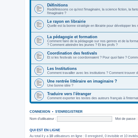
Définitions
Redéfinissons ce qu'est l'imaginaire, la science fiction, la fan
l'imaginaire ?
Le rayon en librairie
Quelle est la bonne stratégie en librairie pour développer les
La pédagogie et formation
Comment faire de la pédagogie sur nos genres et de la format
? Comment atteindre les jeunes ? Et les profs ?
Coordination des festivals
Et si les festivals se coordonnaient ? Pour quoi faire ? Comm
Les Institutions
Comment travailler avec les institutions ? Comment trouver 
Une rentrée littéraire en imaginaire ?
Une bonne idée ?
Traduire vers l'étranger
Comment exporter les textes des auteurs français à l'internat
CONNEXION
•
S’ENREGISTRER
Nom d’utilisateur :
Mot de passe :
QUI EST EN LIGNE
Au total il y a
10
utilisateurs en ligne : 0 enregistré, 0 invisible et 10 invi