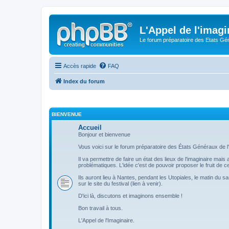
L'Appel de l'imagi
Le forum préparatoire des Etats G
Accès rapide
FAQ
Index du forum
BIENVENUE
Accueil
Bonjour et bienvenue
Vous voici sur le forum préparatoire des États Généraux de l'
Il va permettre de faire un état des lieux de l'imaginaire mai
problématiques. L'idée c'est de pouvoir proposer le fruit de
Ils auront lieu à Nantes, pendant les Utopiales, le matin du s
sur le site du festival (lien à venir).
D'ici là, discutons et imaginons ensemble !
Bon travail à tous.
L'Appel de l'Imaginaire.