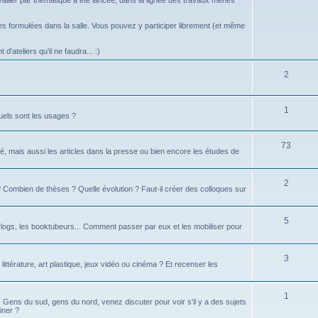
vailler par thématique a été lancée, dans la lignée des travaux menés
 formulées dans la salle. Vous pouvez y participer librement (et même
d'ateliers qu'il ne faudra... :)
2
1
uels sont les usages ?
73
é, mais aussi les articles dans la presse ou bien encore les études de
2
té ? Combien de thèses ? Quelle évolution ? Faut-il créer des colloques sur
5
logs, les booktubeurs... Comment passer par eux et les mobiliser pour
3
 littérature, art plastique, jeux vidéo ou cinéma ? Et recenser les
1
d. Gens du sud, gens du nord, venez discuter pour voir s'il y a des sujets
iner ?