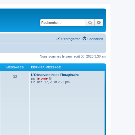
Rechercher
Recherche avancé
S’enregistrer
Connexion
Nous sommes le sam. août 08, 2026 3:38 am
MESSAGES
DERNIER MESSAGE
L'Observatoire de l'imaginaire
33
V
par
jerome
o
lun. déc. 17, 2018 2:22 pm
i
r
l
e
d
e
r
n
i
e
r
m
e
s