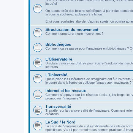
Suite à la séance des Etats Généraux à Nantes, l'idée de tra
jusqu'ici.
On a donc crée des forums spécifiques à partir des demandes
si vous le souhaitez à plusieurs à la fois).
Et si vous souhaitez aborder d'autres sujets, on ouvrira autant 
Structuration du mouvement
Comment structurer notre mouvement ?
Bibliothèques
Comment ça se passe pour l'imaginaire en bibliothèques ? Q
L'Observatoire
Un observatoire des chiffres pour suivre l'évolution du march
lectorats
L'Université
Quelle place les Littératures de l'imaginaire ont à l'universi
le genre dans la lignée du colloque fantasy aux Imaginales ?
Internet et les réseaux
Comment s'appuyer sur les réseaux sociaux, les blogs, les v
promouvoir l'imaginaire ?
Transversalité
Travailler sur la transversalité de l'imaginaire. Comment relier
créations.
Le Sud / le Nord
La carte de l'imaginaire du sud est différente de celle du nor
spécifiques. y'a-t-il par territoire des bonnes pratiques à imag