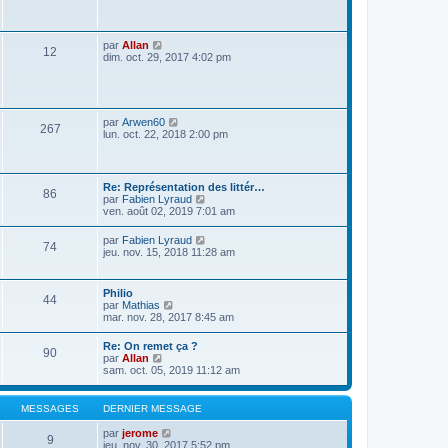
s
a
g
e
V
par
Allan
12
o
dim. oct. 29, 2017 4:02 pm
i
r
l
e
d
V
par
Arwen60
267
e
o
lun. oct. 22, 2018 2:00 pm
r
i
n
r
i
l
e
e
Re: Représentation des littér…
r
86
d
V
par
Fabien Lyraud
m
e
o
ven. août 02, 2019 7:01 am
e
r
i
s
n
r
s
V
par
Fabien Lyraud
i
74
l
a
o
jeu. nov. 15, 2018 11:28 am
e
e
g
i
r
d
e
r
m
e
l
e
Philio
r
44
e
s
V
par
Mathias
n
d
s
o
mar. nov. 28, 2017 8:45 am
i
e
a
i
e
r
g
r
r
Re: On remet ça ?
n
e
90
l
m
V
par
Allan
i
e
e
o
sam. oct. 05, 2019 11:12 am
e
d
s
i
r
e
s
r
m
r
a
l
e
MESSAGES
DERNIER MESSAGE
n
g
e
s
i
e
d
s
V
par
jerome
e
9
e
a
o
jeu. nov. 30, 2017 5:52 pm