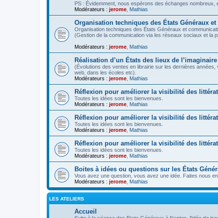
PS : Évidemment, nous espérons des échanges nombreux, ent
Modérateurs :
jerome
,
Mathias
Organisation techniques des États Généraux e
Organisation techniques des États Généraux et communicati
(Gestion de la communication via les réseaux sociaux et la 
Modérateurs :
jerome
,
Mathias
Réalisation d’un États des lieux de l’imaginaire
(Évolutions des ventes en librairie sur les dernières années,
web, dans les écoles etc).
Modérateurs :
jerome
,
Mathias
Réflexion pour améliorer la visibilité des littéra
Toutes les idées sont les bienvenues.
Modérateurs :
jerome
,
Mathias
Réflexion pour améliorer la visibilité des litté
Toutes les idées sont les bienvenues.
Modérateurs :
jerome
,
Mathias
Réflexion pour améliorer la visibilité des littér
Toutes les idées sont les bienvenues.
Modérateurs :
jerome
,
Mathias
Boites à idées ou questions sur les États Géné
Vous avez une question, vous avez une idée. Faites nous en 
Modérateurs :
jerome
,
Mathias
LES ATELIERS
Accueil