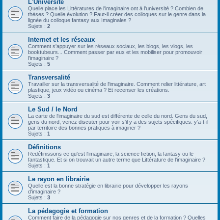
L'Université
Quelle place les Littératures de l'imaginaire ont à l'université ? Combien de
thèses ? Quelle évolution ? Faut-il créer des colloques sur le genre dans la
lignée du colloque fantasy aux Imaginales ?
Sujets :
2
Internet et les réseaux
Comment s'appuyer sur les réseaux sociaux, les blogs, les vlogs, les
booktubeurs... Comment passer par eux et les mobiliser pour promouvoir
l'imaginaire ?
Sujets :
5
Transversalité
Travailler sur la transversalité de l'imaginaire. Comment relier littérature, art
plastique, jeux vidéo ou cinéma ? Et recenser les créations.
Sujets :
3
Le Sud / le Nord
La carte de l'imaginaire du sud est différente de celle du nord. Gens du sud,
gens du nord, venez discuter pour voir s'il y a des sujets spécifiques. y'a-t-il
par territoire des bonnes pratiques à imaginer ?
Sujets :
1
Définitions
Redéfinissons ce qu'est l'imaginaire, la science fiction, la fantasy ou le
fantastique. Et si on trouvait un autre terme que Littérature de l'imaginaire ?
Sujets :
1
Le rayon en librairie
Quelle est la bonne stratégie en librairie pour développer les rayons
d'imaginaire ?
Sujets :
3
La pédagogie et formation
Comment faire de la pédagogie sur nos genres et de la formation ? Quelles