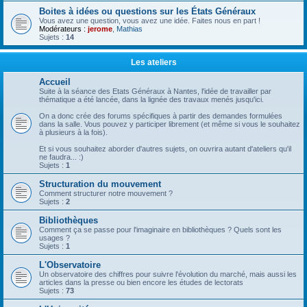
Boites à idées ou questions sur les États Généraux
Vous avez une question, vous avez une idée. Faites nous en part !
Modérateurs :
jerome
,
Mathias
Sujets :
14
Les ateliers
Accueil
Suite à la séance des Etats Généraux à Nantes, l'idée de travailler par
thématique a été lancée, dans la lignée des travaux menés jusqu'ici.
On a donc crée des forums spécifiques à partir des demandes formulées
dans la salle. Vous pouvez y participer librement (et même si vous le souhaitez
à plusieurs à la fois).
Et si vous souhaitez aborder d'autres sujets, on ouvrira autant d'ateliers qu'il
ne faudra... :)
Sujets :
1
Structuration du mouvement
Comment structurer notre mouvement ?
Sujets :
2
Bibliothèques
Comment ça se passe pour l'imaginaire en bibliothèques ? Quels sont les
usages ?
Sujets :
1
L'Observatoire
Un observatoire des chiffres pour suivre l'évolution du marché, mais aussi les
articles dans la presse ou bien encore les études de lectorats
Sujets :
73