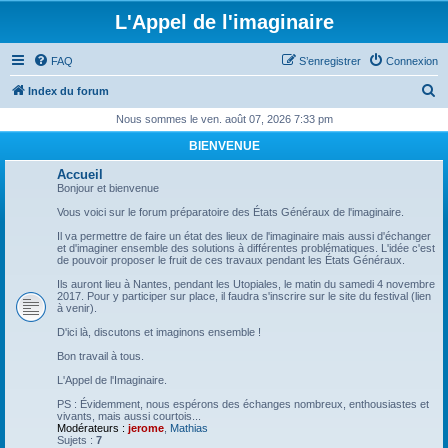
L'Appel de l'imaginaire
FAQ
S’enregistrer
Connexion
R
Index du forum
e
Nous sommes le ven. août 07, 2026 7:33 pm
c
BIENVENUE
h
Accueil
e
Bonjour et bienvenue
r
Vous voici sur le forum préparatoire des États Généraux de l'imaginaire.
c
Il va permettre de faire un état des lieux de l'imaginaire mais aussi d'échanger
et d'imaginer ensemble des solutions à différentes problématiques. L'idée c'est
h
de pouvoir proposer le fruit de ces travaux pendant les États Généraux.
e
Ils auront lieu à Nantes, pendant les Utopiales, le matin du samedi 4 novembre
2017. Pour y participer sur place, il faudra s'inscrire sur le site du festival (lien
r
à venir).
D'ici là, discutons et imaginons ensemble !
Bon travail à tous.
L'Appel de l'Imaginaire.
PS : Évidemment, nous espérons des échanges nombreux, enthousiastes et
vivants, mais aussi courtois...
Modérateurs :
jerome
,
Mathias
Sujets :
7