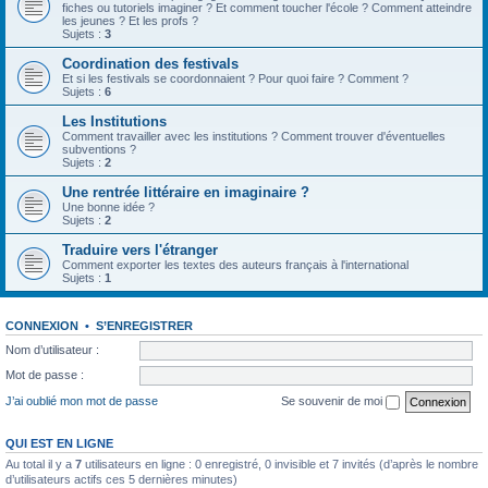
fiches ou tutoriels imaginer ? Et comment toucher l'école ? Comment atteindre
les jeunes ? Et les profs ?
Sujets :
3
Coordination des festivals
Et si les festivals se coordonnaient ? Pour quoi faire ? Comment ?
Sujets :
6
Les Institutions
Comment travailler avec les institutions ? Comment trouver d'éventuelles
subventions ?
Sujets :
2
Une rentrée littéraire en imaginaire ?
Une bonne idée ?
Sujets :
2
Traduire vers l'étranger
Comment exporter les textes des auteurs français à l'international
Sujets :
1
CONNEXION
•
S’ENREGISTRER
Nom d’utilisateur :
Mot de passe :
J’ai oublié mon mot de passe
Se souvenir de moi
QUI EST EN LIGNE
Au total il y a
7
utilisateurs en ligne : 0 enregistré, 0 invisible et 7 invités (d’après le nombre
d’utilisateurs actifs ces 5 dernières minutes)