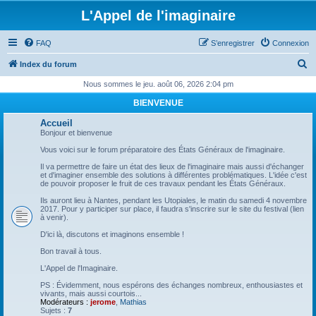
L'Appel de l'imaginaire
FAQ
S’enregistrer
Connexion
R
Index du forum
e
Nous sommes le jeu. août 06, 2026 2:04 pm
c
BIENVENUE
h
Accueil
e
Bonjour et bienvenue
r
Vous voici sur le forum préparatoire des États Généraux de l'imaginaire.
c
Il va permettre de faire un état des lieux de l'imaginaire mais aussi d'échanger
et d'imaginer ensemble des solutions à différentes problématiques. L'idée c'est
h
de pouvoir proposer le fruit de ces travaux pendant les États Généraux.
e
Ils auront lieu à Nantes, pendant les Utopiales, le matin du samedi 4 novembre
2017. Pour y participer sur place, il faudra s'inscrire sur le site du festival (lien
r
à venir).
D'ici là, discutons et imaginons ensemble !
Bon travail à tous.
L'Appel de l'Imaginaire.
PS : Évidemment, nous espérons des échanges nombreux, enthousiastes et
vivants, mais aussi courtois...
Modérateurs :
jerome
,
Mathias
Sujets :
7