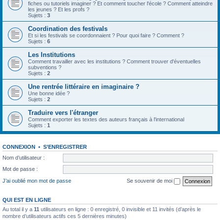
fiches ou tutoriels imaginer ? Et comment toucher l'école ? Comment atteindre
les jeunes ? Et les profs ?
Sujets :
3
Coordination des festivals
Et si les festivals se coordonnaient ? Pour quoi faire ? Comment ?
Sujets :
6
Les Institutions
Comment travailler avec les institutions ? Comment trouver d'éventuelles
subventions ?
Sujets :
2
Une rentrée littéraire en imaginaire ?
Une bonne idée ?
Sujets :
2
Traduire vers l'étranger
Comment exporter les textes des auteurs français à l'international
Sujets :
1
CONNEXION
•
S’ENREGISTRER
Nom d’utilisateur :
Mot de passe :
J’ai oublié mon mot de passe
Se souvenir de moi
QUI EST EN LIGNE
Au total il y a
11
utilisateurs en ligne : 0 enregistré, 0 invisible et 11 invités (d’après le
nombre d’utilisateurs actifs ces 5 dernières minutes)