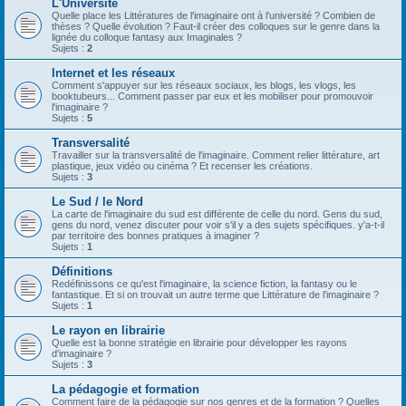
L'Université
Quelle place les Littératures de l'imaginaire ont à l'université ? Combien de
thèses ? Quelle évolution ? Faut-il créer des colloques sur le genre dans la
lignée du colloque fantasy aux Imaginales ?
Sujets :
2
Internet et les réseaux
Comment s'appuyer sur les réseaux sociaux, les blogs, les vlogs, les
booktubeurs... Comment passer par eux et les mobiliser pour promouvoir
l'imaginaire ?
Sujets :
5
Transversalité
Travailler sur la transversalité de l'imaginaire. Comment relier littérature, art
plastique, jeux vidéo ou cinéma ? Et recenser les créations.
Sujets :
3
Le Sud / le Nord
La carte de l'imaginaire du sud est différente de celle du nord. Gens du sud,
gens du nord, venez discuter pour voir s'il y a des sujets spécifiques. y'a-t-il
par territoire des bonnes pratiques à imaginer ?
Sujets :
1
Définitions
Redéfinissons ce qu'est l'imaginaire, la science fiction, la fantasy ou le
fantastique. Et si on trouvait un autre terme que Littérature de l'imaginaire ?
Sujets :
1
Le rayon en librairie
Quelle est la bonne stratégie en librairie pour développer les rayons
d'imaginaire ?
Sujets :
3
La pédagogie et formation
Comment faire de la pédagogie sur nos genres et de la formation ? Quelles