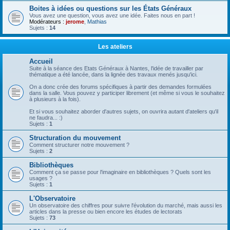
Boites à idées ou questions sur les États Généraux
Vous avez une question, vous avez une idée. Faites nous en part !
Modérateurs :
jerome
,
Mathias
Sujets :
14
Les ateliers
Accueil
Suite à la séance des Etats Généraux à Nantes, l'idée de travailler par
thématique a été lancée, dans la lignée des travaux menés jusqu'ici.
On a donc crée des forums spécifiques à partir des demandes formulées
dans la salle. Vous pouvez y participer librement (et même si vous le souhaitez
à plusieurs à la fois).
Et si vous souhaitez aborder d'autres sujets, on ouvrira autant d'ateliers qu'il
ne faudra... :)
Sujets :
1
Structuration du mouvement
Comment structurer notre mouvement ?
Sujets :
2
Bibliothèques
Comment ça se passe pour l'imaginaire en bibliothèques ? Quels sont les
usages ?
Sujets :
1
L'Observatoire
Un observatoire des chiffres pour suivre l'évolution du marché, mais aussi les
articles dans la presse ou bien encore les études de lectorats
Sujets :
73