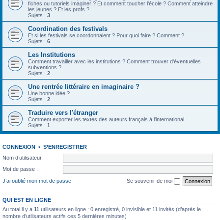
fiches ou tutoriels imaginer ? Et comment toucher l'école ? Comment atteindre
les jeunes ? Et les profs ?
Sujets :
3
Coordination des festivals
Et si les festivals se coordonnaient ? Pour quoi faire ? Comment ?
Sujets :
6
Les Institutions
Comment travailler avec les institutions ? Comment trouver d'éventuelles
subventions ?
Sujets :
2
Une rentrée littéraire en imaginaire ?
Une bonne idée ?
Sujets :
2
Traduire vers l'étranger
Comment exporter les textes des auteurs français à l'international
Sujets :
1
CONNEXION
•
S’ENREGISTRER
Nom d’utilisateur :
Mot de passe :
J’ai oublié mon mot de passe
Se souvenir de moi
QUI EST EN LIGNE
Au total il y a
11
utilisateurs en ligne : 0 enregistré, 0 invisible et 11 invités (d’après le
nombre d’utilisateurs actifs ces 5 dernières minutes)