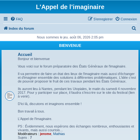
L'Appel de l'imaginaire
FAQ
S’enregistrer
Connexion
R
Index du forum
e
Nous sommes le jeu. août 06, 2026 2:05 pm
c
BIENVENUE
h
Accueil
e
Bonjour et bienvenue
r
Vous voici sur le forum préparatoire des États Généraux de l'imaginaire.
c
Il va permettre de faire un état des lieux de l'imaginaire mais aussi d'échanger
et d'imaginer ensemble des solutions à différentes problématiques. L'idée c'est
h
de pouvoir proposer le fruit de ces travaux pendant les États Généraux.
e
Ils auront lieu à Nantes, pendant les Utopiales, le matin du samedi 4 novembre
2017. Pour y participer sur place, il faudra s'inscrire sur le site du festival (lien
r
à venir).
D'ici là, discutons et imaginons ensemble !
Bon travail à tous.
L'Appel de l'Imaginaire.
PS : Évidemment, nous espérons des échanges nombreux, enthousiastes et
vivants, mais aussi courtois...
Modérateurs :
jerome
,
Mathias
Sujets :
7