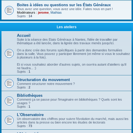
Boites à idées ou questions sur les États Généraux
Vous avez une question, vous avez une idée. Faites nous en part !
Modérateurs :
jerome
,
Mathias
Sujets :
14
Les ateliers
Accueil
Suite à la séance des Etats Généraux à Nantes, l'idée de travailler par
thématique a été lancée, dans la lignée des travaux menés jusqu'ici.
On a donc crée des forums spécifiques à partir des demandes formulées
dans la salle. Vous pouvez y participer librement (et même si vous le souhaitez
à plusieurs à la fois).
Et si vous souhaitez aborder d'autres sujets, on ouvrira autant d'ateliers qu'il
ne faudra... :)
Sujets :
1
Structuration du mouvement
Comment structurer notre mouvement ?
Sujets :
2
Bibliothèques
Comment ça se passe pour l'imaginaire en bibliothèques ? Quels sont les
usages ?
Sujets :
1
L'Observatoire
Un observatoire des chiffres pour suivre l'évolution du marché, mais aussi les
articles dans la presse ou bien encore les études de lectorats
Sujets :
73