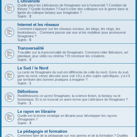
L'Université
Quelle place les Littératures de l'imaginaire ont à l'université ? Combien de
thèses ? Quelle évolution ? Faut-il créer des colloques sur le genre dans la
lignée du colloque fantasy aux Imaginales ?
Sujets :
2
Internet et les réseaux
Comment s'appuyer sur les réseaux sociaux, les blogs, les vlogs, les
booktubeurs... Comment passer par eux et les mobiliser pour promouvoir
l'imaginaire ?
Sujets :
5
Transversalité
Travailler sur la transversalité de l'imaginaire. Comment relier littérature, art
plastique, jeux vidéo ou cinéma ? Et recenser les créations.
Sujets :
3
Le Sud / le Nord
La carte de l'imaginaire du sud est différente de celle du nord. Gens du sud,
gens du nord, venez discuter pour voir s'il y a des sujets spécifiques. y'a-t-il
par territoire des bonnes pratiques à imaginer ?
Sujets :
1
Définitions
Redéfinissons ce qu'est l'imaginaire, la science fiction, la fantasy ou le
fantastique. Et si on trouvait un autre terme que Littérature de l'imaginaire ?
Sujets :
1
Le rayon en librairie
Quelle est la bonne stratégie en librairie pour développer les rayons
d'imaginaire ?
Sujets :
3
La pédagogie et formation
Comment faire de la pédagogie sur nos genres et de la formation ? Quelles