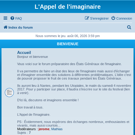
L'Appel de l'imaginaire
FAQ
S’enregistrer
Connexion
R
Index du forum
e
Nous sommes le jeu. août 06, 2026 3:59 pm
c
BIENVENUE
h
Accueil
e
Bonjour et bienvenue
r
Vous voici sur le forum préparatoire des États Généraux de l'imaginaire.
c
Il va permettre de faire un état des lieux de l'imaginaire mais aussi d'échanger
et d'imaginer ensemble des solutions à différentes problématiques. L'idée c'est
h
de pouvoir proposer le fruit de ces travaux pendant les États Généraux.
e
Ils auront lieu à Nantes, pendant les Utopiales, le matin du samedi 4 novembre
2017. Pour y participer sur place, il faudra s'inscrire sur le site du festival (lien
r
à venir).
D'ici là, discutons et imaginons ensemble !
Bon travail à tous.
L'Appel de l'Imaginaire.
PS : Évidemment, nous espérons des échanges nombreux, enthousiastes et
vivants, mais aussi courtois...
Modérateurs :
jerome
,
Mathias
Sujets :
7