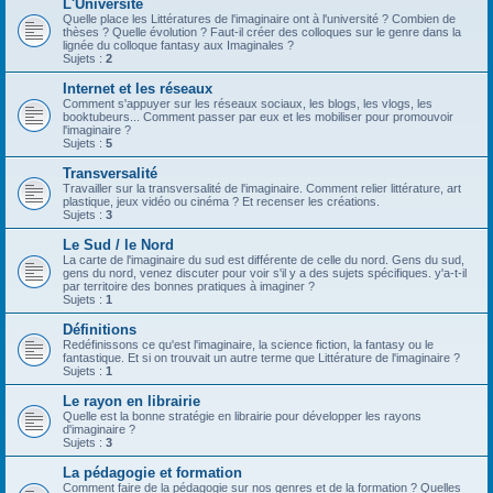
L'Université
Quelle place les Littératures de l'imaginaire ont à l'université ? Combien de
thèses ? Quelle évolution ? Faut-il créer des colloques sur le genre dans la
lignée du colloque fantasy aux Imaginales ?
Sujets :
2
Internet et les réseaux
Comment s'appuyer sur les réseaux sociaux, les blogs, les vlogs, les
booktubeurs... Comment passer par eux et les mobiliser pour promouvoir
l'imaginaire ?
Sujets :
5
Transversalité
Travailler sur la transversalité de l'imaginaire. Comment relier littérature, art
plastique, jeux vidéo ou cinéma ? Et recenser les créations.
Sujets :
3
Le Sud / le Nord
La carte de l'imaginaire du sud est différente de celle du nord. Gens du sud,
gens du nord, venez discuter pour voir s'il y a des sujets spécifiques. y'a-t-il
par territoire des bonnes pratiques à imaginer ?
Sujets :
1
Définitions
Redéfinissons ce qu'est l'imaginaire, la science fiction, la fantasy ou le
fantastique. Et si on trouvait un autre terme que Littérature de l'imaginaire ?
Sujets :
1
Le rayon en librairie
Quelle est la bonne stratégie en librairie pour développer les rayons
d'imaginaire ?
Sujets :
3
La pédagogie et formation
Comment faire de la pédagogie sur nos genres et de la formation ? Quelles