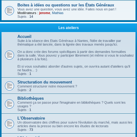
Boites à idées ou questions sur les États Généraux
Vous avez une question, vous avez une idée. Faites nous en part !
Modérateurs :
jerome
,
Mathias
Sujets :
14
Les ateliers
Accueil
Suite à la séance des Etats Généraux à Nantes, l'idée de travailler par
thématique a été lancée, dans la lignée des travaux menés jusqu'ici.
On a donc crée des forums spécifiques à partir des demandes formulées
dans la salle. Vous pouvez y participer librement (et même si vous le souhaitez
à plusieurs à la fois).
Et si vous souhaitez aborder d'autres sujets, on ouvrira autant d'ateliers qu'il
ne faudra... :)
Sujets :
1
Structuration du mouvement
Comment structurer notre mouvement ?
Sujets :
2
Bibliothèques
Comment ça se passe pour l'imaginaire en bibliothèques ? Quels sont les
usages ?
Sujets :
1
L'Observatoire
Un observatoire des chiffres pour suivre l'évolution du marché, mais aussi les
articles dans la presse ou bien encore les études de lectorats
Sujets :
73