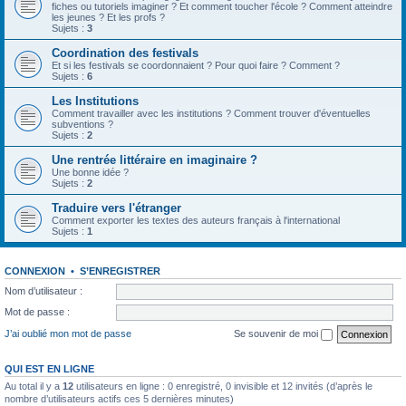
fiches ou tutoriels imaginer ? Et comment toucher l'école ? Comment atteindre
les jeunes ? Et les profs ?
Sujets :
3
Coordination des festivals
Et si les festivals se coordonnaient ? Pour quoi faire ? Comment ?
Sujets :
6
Les Institutions
Comment travailler avec les institutions ? Comment trouver d'éventuelles
subventions ?
Sujets :
2
Une rentrée littéraire en imaginaire ?
Une bonne idée ?
Sujets :
2
Traduire vers l'étranger
Comment exporter les textes des auteurs français à l'international
Sujets :
1
CONNEXION
•
S’ENREGISTRER
Nom d’utilisateur :
Mot de passe :
J’ai oublié mon mot de passe
Se souvenir de moi
QUI EST EN LIGNE
Au total il y a
12
utilisateurs en ligne : 0 enregistré, 0 invisible et 12 invités (d’après le
nombre d’utilisateurs actifs ces 5 dernières minutes)