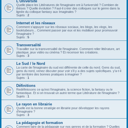
L'Université
Quelle place les Littératures de l'imaginaire ont à l'université ? Combien de
thèses ? Quelle évolution ? Faut-il créer des colloques sur le genre dans la
lignée du colloque fantasy aux Imaginales ?
Sujets :
2
Internet et les réseaux
Comment s'appuyer sur les réseaux sociaux, les blogs, les vlogs, les
booktubeurs... Comment passer par eux et les mobiliser pour promouvoir
l'imaginaire ?
Sujets :
5
Transversalité
Travailler sur la transversalité de l'imaginaire. Comment relier littérature, art
plastique, jeux vidéo ou cinéma ? Et recenser les créations.
Sujets :
3
Le Sud / le Nord
La carte de l'imaginaire du sud est différente de celle du nord. Gens du sud,
gens du nord, venez discuter pour voir s'il y a des sujets spécifiques. y'a-t-il
par territoire des bonnes pratiques à imaginer ?
Sujets :
1
Définitions
Redéfinissons ce qu'est l'imaginaire, la science fiction, la fantasy ou le
fantastique. Et si on trouvait un autre terme que Littérature de l'imaginaire ?
Sujets :
1
Le rayon en librairie
Quelle est la bonne stratégie en librairie pour développer les rayons
d'imaginaire ?
Sujets :
3
La pédagogie et formation
Comment faire de la pédagogie sur nos genres et de la formation ? Quelles