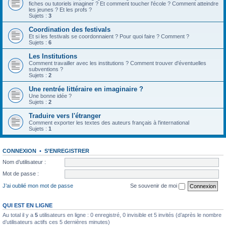
fiches ou tutoriels imaginer ? Et comment toucher l'école ? Comment atteindre
les jeunes ? Et les profs ?
Sujets :
3
Coordination des festivals
Et si les festivals se coordonnaient ? Pour quoi faire ? Comment ?
Sujets :
6
Les Institutions
Comment travailler avec les institutions ? Comment trouver d'éventuelles
subventions ?
Sujets :
2
Une rentrée littéraire en imaginaire ?
Une bonne idée ?
Sujets :
2
Traduire vers l'étranger
Comment exporter les textes des auteurs français à l'international
Sujets :
1
CONNEXION
•
S’ENREGISTRER
Nom d’utilisateur :
Mot de passe :
J’ai oublié mon mot de passe
Se souvenir de moi
QUI EST EN LIGNE
Au total il y a
5
utilisateurs en ligne : 0 enregistré, 0 invisible et 5 invités (d’après le nombre
d’utilisateurs actifs ces 5 dernières minutes)