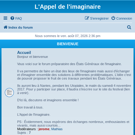
L'Appel de l'imaginaire
FAQ
S’enregistrer
Connexion
R
Index du forum
e
Nous sommes le ven. août 07, 2026 2:36 pm
c
BIENVENUE
h
Accueil
e
Bonjour et bienvenue
r
Vous voici sur le forum préparatoire des États Généraux de l'imaginaire.
c
Il va permettre de faire un état des lieux de l'imaginaire mais aussi d'échanger
et d'imaginer ensemble des solutions à différentes problématiques. L'idée c'est
h
de pouvoir proposer le fruit de ces travaux pendant les États Généraux.
e
Ils auront lieu à Nantes, pendant les Utopiales, le matin du samedi 4 novembre
2017. Pour y participer sur place, il faudra s'inscrire sur le site du festival (lien
r
à venir).
D'ici là, discutons et imaginons ensemble !
Bon travail à tous.
L'Appel de l'Imaginaire.
PS : Évidemment, nous espérons des échanges nombreux, enthousiastes et
vivants, mais aussi courtois...
Modérateurs :
jerome
,
Mathias
Sujets :
7