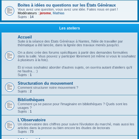
Boites à idées ou questions sur les États Généraux
Vous avez une question, vous avez une idée. Faites nous en part !
Modérateurs :
jerome
,
Mathias
Sujets :
14
Les ateliers
Accueil
Suite à la séance des Etats Généraux à Nantes, l'idée de travailler par
thématique a été lancée, dans la lignée des travaux menés jusqu'ici.
On a donc crée des forums spécifiques à partir des demandes formulées
dans la salle. Vous pouvez y participer librement (et même si vous le souhaitez
à plusieurs à la fois).
Et si vous souhaitez aborder d'autres sujets, on ouvrira autant d'ateliers qu'il
ne faudra... :)
Sujets :
1
Structuration du mouvement
Comment structurer notre mouvement ?
Sujets :
2
Bibliothèques
Comment ça se passe pour l'imaginaire en bibliothèques ? Quels sont les
usages ?
Sujets :
1
L'Observatoire
Un observatoire des chiffres pour suivre l'évolution du marché, mais aussi les
articles dans la presse ou bien encore les études de lectorats
Sujets :
73