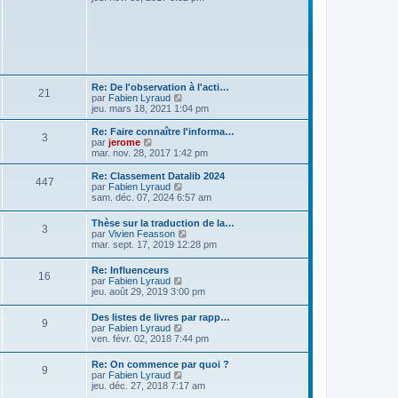
r
r
g
i
m
n
e
r
e
i
l
s
e
e
s
r
d
a
m
e
g
e
r
e
s
n
Re: De l'observation à l'acti…
s
21
i
V
par
Fabien Lyraud
a
e
o
jeu. mars 18, 2021 1:04 pm
g
r
i
e
m
r
Re: Faire connaître l'informa…
e
3
l
V
par
jerome
s
e
o
mar. nov. 28, 2017 1:42 pm
s
d
i
a
e
r
Re: Classement Datalib 2024
g
447
r
l
V
par
Fabien Lyraud
e
n
e
o
sam. déc. 07, 2024 6:57 am
i
d
i
e
e
r
Thèse sur la traduction de la…
r
r
3
l
V
par
Vivien Feasson
m
n
e
o
mar. sept. 17, 2019 12:28 pm
e
i
d
i
s
e
e
r
s
r
Re: Influenceurs
r
16
l
a
m
V
par
Fabien Lyraud
n
e
g
e
o
jeu. août 29, 2019 3:00 pm
i
d
e
s
i
e
e
s
r
r
Des listes de livres par rapp…
r
9
a
l
m
V
par
Fabien Lyraud
n
g
e
e
o
ven. févr. 02, 2018 7:44 pm
i
e
d
s
i
e
e
s
r
r
Re: On commence par quoi ?
r
a
9
l
m
V
par
Fabien Lyraud
n
g
e
e
o
jeu. déc. 27, 2018 7:17 am
i
e
d
s
i
e