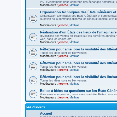
PS : Évidemment, nous espérons des échanges nombreux, ent
Modérateurs :
jerome
,
Mathias
Organisation techniques des États Généraux e
Organisation techniques des États Généraux et communicati
(Gestion de la communication via les réseaux sociaux et la 
Modérateurs :
jerome
,
Mathias
Réalisation d’un États des lieux de l’imaginaire
(Évolutions des ventes en librairie sur les dernières années,
web, dans les écoles etc).
Modérateurs :
jerome
,
Mathias
Réflexion pour améliorer la visibilité des littéra
Toutes les idées sont les bienvenues.
Modérateurs :
jerome
,
Mathias
Réflexion pour améliorer la visibilité des litté
Toutes les idées sont les bienvenues.
Modérateurs :
jerome
,
Mathias
Réflexion pour améliorer la visibilité des littér
Toutes les idées sont les bienvenues.
Modérateurs :
jerome
,
Mathias
Boites à idées ou questions sur les États Géné
Vous avez une question, vous avez une idée. Faites nous en 
Modérateurs :
jerome
,
Mathias
LES ATELIERS
Accueil