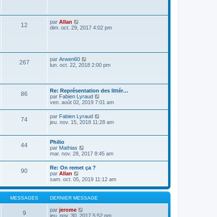
s
a
g
e
V
par
Allan
12
o
dim. oct. 29, 2017 4:02 pm
i
r
l
e
d
V
par
Arwen60
267
e
o
lun. oct. 22, 2018 2:00 pm
r
i
n
r
i
l
e
e
Re: Représentation des littér…
r
86
d
V
par
Fabien Lyraud
m
e
o
ven. août 02, 2019 7:01 am
e
r
i
s
n
r
s
V
par
Fabien Lyraud
i
74
l
a
o
jeu. nov. 15, 2018 11:28 am
e
e
g
i
r
d
e
r
m
e
l
e
Philio
r
44
e
s
V
par
Mathias
n
d
s
o
mar. nov. 28, 2017 8:45 am
i
e
a
i
e
r
g
r
r
Re: On remet ça ?
n
e
90
l
m
V
par
Allan
i
e
e
o
sam. oct. 05, 2019 11:12 am
e
d
s
i
r
e
s
r
m
r
a
l
e
MESSAGES
DERNIER MESSAGE
n
g
e
s
i
e
d
s
V
par
jerome
e
9
e
a
o
jeu. nov. 30, 2017 5:52 pm