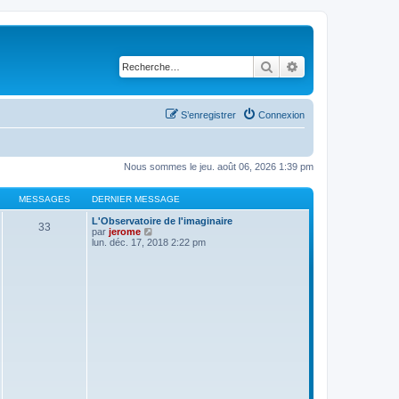
Rechercher
Recherche avancé
S’enregistrer
Connexion
Nous sommes le jeu. août 06, 2026 1:39 pm
MESSAGES
DERNIER MESSAGE
L'Observatoire de l'imaginaire
33
V
par
jerome
o
lun. déc. 17, 2018 2:22 pm
i
r
l
e
d
e
r
n
i
e
r
m
e
s