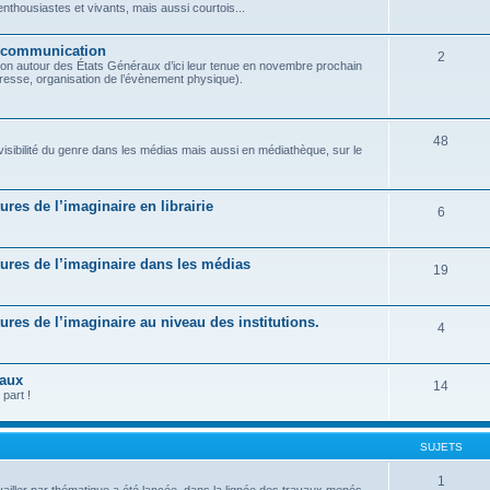
housiastes et vivants, mais aussi courtois...
t communication
2
on autour des États Généraux d’ici leur tenue en novembre prochain
presse, organisation de l’évènement physique).
48
 visibilité du genre dans les médias mais aussi en médiathèque, sur le
tures de l’imaginaire en librairie
6
ratures de l’imaginaire dans les médias
19
atures de l’imaginaire au niveau des institutions.
4
raux
14
part !
SUJETS
1