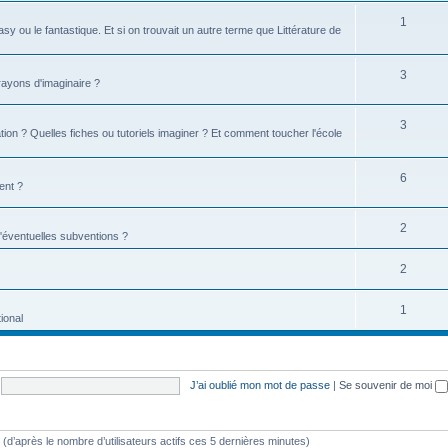
1
tasy ou le fantastique. Et si on trouvait un autre terme que Littérature de
3
 rayons d'imaginaire ?
3
ion ? Quelles fiches ou tutoriels imaginer ? Et comment toucher l'école
6
ent ?
2
d'éventuelles subventions ?
2
1
ional
J’ai oublié mon mot de passe
|
Se souvenir de moi
tés (d’après le nombre d’utilisateurs actifs ces 5 dernières minutes)