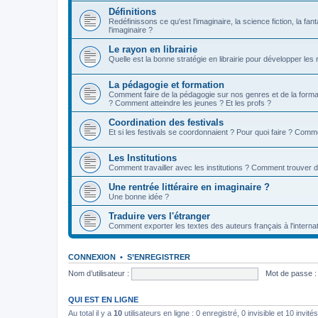
Définitions
Redéfinissons ce qu'est l'imaginaire, la science fiction, la fan
l'imaginaire ?
Le rayon en librairie
Quelle est la bonne stratégie en librairie pour développer les
La pédagogie et formation
Comment faire de la pédagogie sur nos genres et de la format
? Comment atteindre les jeunes ? Et les profs ?
Coordination des festivals
Et si les festivals se coordonnaient ? Pour quoi faire ? Comm
Les Institutions
Comment travailler avec les institutions ? Comment trouver 
Une rentrée littéraire en imaginaire ?
Une bonne idée ?
Traduire vers l'étranger
Comment exporter les textes des auteurs français à l'internat
CONNEXION
•
S’ENREGISTRER
Nom d’utilisateur :
Mot de passe :
QUI EST EN LIGNE
Au total il y a
10
utilisateurs en ligne : 0 enregistré, 0 invisible et 10 invi