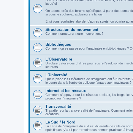
Suite à la séance des Etats Généraux à Nantes, l'idée de tra
jusqu'ici.
On a donc crée des forums spécifiques à partir des demandes
si vous le souhaitez à plusieurs à la fois).
Et si vous souhaitez aborder d'autres sujets, on ouvrira autant 
Structuration du mouvement
Comment structurer notre mouvement ?
Bibliothèques
Comment ça se passe pour l'imaginaire en bibliothèques ? Q
L'Observatoire
Un observatoire des chiffres pour suivre l'évolution du march
lectorats
L'Université
Quelle place les Littératures de l'imaginaire ont à l'universi
le genre dans la lignée du colloque fantasy aux Imaginales ?
Internet et les réseaux
Comment s'appuyer sur les réseaux sociaux, les blogs, les v
promouvoir l'imaginaire ?
Transversalité
Travailler sur la transversalité de l'imaginaire. Comment relier
créations.
Le Sud / le Nord
La carte de l'imaginaire du sud est différente de celle du nor
spécifiques. y'a-t-il par territoire des bonnes pratiques à imag