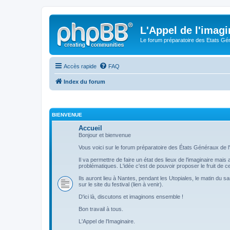
L'Appel de l'imagi
Le forum préparatoire des Etats G
Accès rapide
FAQ
Index du forum
BIENVENUE
Accueil
Bonjour et bienvenue
Vous voici sur le forum préparatoire des États Généraux de l'
Il va permettre de faire un état des lieux de l'imaginaire mai
problématiques. L'idée c'est de pouvoir proposer le fruit de
Ils auront lieu à Nantes, pendant les Utopiales, le matin du s
sur le site du festival (lien à venir).
D'ici là, discutons et imaginons ensemble !
Bon travail à tous.
L'Appel de l'Imaginaire.