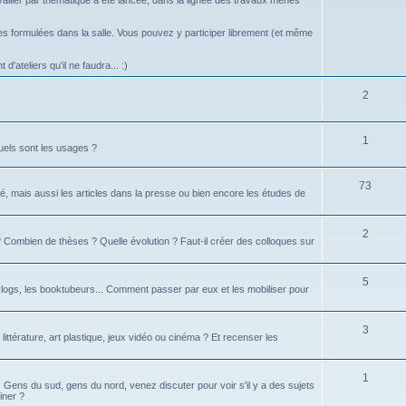
vailler par thématique a été lancée, dans la lignée des travaux menés
 formulées dans la salle. Vous pouvez y participer librement (et même
d'ateliers qu'il ne faudra... :)
2
1
uels sont les usages ?
73
é, mais aussi les articles dans la presse ou bien encore les études de
2
té ? Combien de thèses ? Quelle évolution ? Faut-il créer des colloques sur
5
logs, les booktubeurs... Comment passer par eux et les mobiliser pour
3
 littérature, art plastique, jeux vidéo ou cinéma ? Et recenser les
1
d. Gens du sud, gens du nord, venez discuter pour voir s'il y a des sujets
iner ?