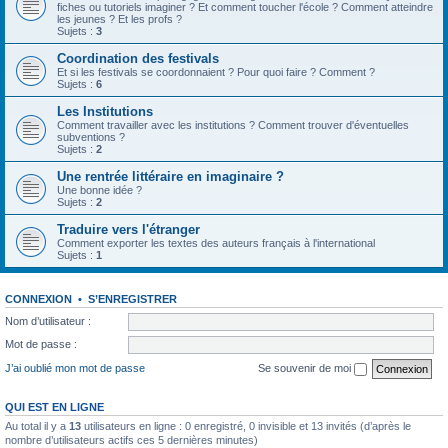
fiches ou tutoriels imaginer ? Et comment toucher l'école ? Comment atteindre
les jeunes ? Et les profs ?
Sujets :
3
Coordination des festivals
Et si les festivals se coordonnaient ? Pour quoi faire ? Comment ?
Sujets :
6
Les Institutions
Comment travailler avec les institutions ? Comment trouver d'éventuelles
subventions ?
Sujets :
2
Une rentrée littéraire en imaginaire ?
Une bonne idée ?
Sujets :
2
Traduire vers l'étranger
Comment exporter les textes des auteurs français à l'international
Sujets :
1
CONNEXION
•
S’ENREGISTRER
Nom d’utilisateur :
Mot de passe :
J’ai oublié mon mot de passe
Se souvenir de moi
QUI EST EN LIGNE
Au total il y a
13
utilisateurs en ligne : 0 enregistré, 0 invisible et 13 invités (d’après le
nombre d’utilisateurs actifs ces 5 dernières minutes)