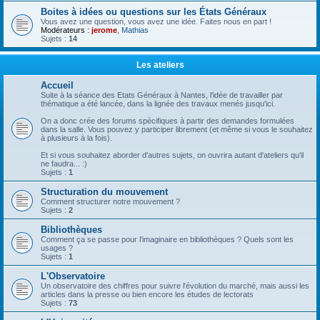
Boites à idées ou questions sur les États Généraux
Vous avez une question, vous avez une idée. Faites nous en part !
Modérateurs :
jerome
,
Mathias
Sujets :
14
Les ateliers
Accueil
Suite à la séance des Etats Généraux à Nantes, l'idée de travailler par
thématique a été lancée, dans la lignée des travaux menés jusqu'ici.
On a donc crée des forums spécifiques à partir des demandes formulées
dans la salle. Vous pouvez y participer librement (et même si vous le souhaitez
à plusieurs à la fois).
Et si vous souhaitez aborder d'autres sujets, on ouvrira autant d'ateliers qu'il
ne faudra... :)
Sujets :
1
Structuration du mouvement
Comment structurer notre mouvement ?
Sujets :
2
Bibliothèques
Comment ça se passe pour l'imaginaire en bibliothèques ? Quels sont les
usages ?
Sujets :
1
L'Observatoire
Un observatoire des chiffres pour suivre l'évolution du marché, mais aussi les
articles dans la presse ou bien encore les études de lectorats
Sujets :
73