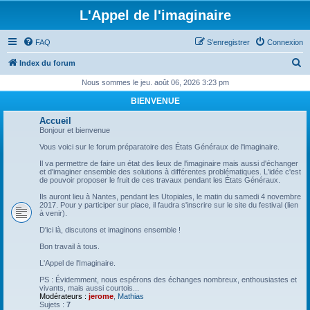
L'Appel de l'imaginaire
FAQ
S’enregistrer
Connexion
R
Index du forum
e
Nous sommes le jeu. août 06, 2026 3:23 pm
c
BIENVENUE
h
Accueil
e
Bonjour et bienvenue
r
Vous voici sur le forum préparatoire des États Généraux de l'imaginaire.
c
Il va permettre de faire un état des lieux de l'imaginaire mais aussi d'échanger
et d'imaginer ensemble des solutions à différentes problématiques. L'idée c'est
h
de pouvoir proposer le fruit de ces travaux pendant les États Généraux.
e
Ils auront lieu à Nantes, pendant les Utopiales, le matin du samedi 4 novembre
2017. Pour y participer sur place, il faudra s'inscrire sur le site du festival (lien
r
à venir).
D'ici là, discutons et imaginons ensemble !
Bon travail à tous.
L'Appel de l'Imaginaire.
PS : Évidemment, nous espérons des échanges nombreux, enthousiastes et
vivants, mais aussi courtois...
Modérateurs :
jerome
,
Mathias
Sujets :
7