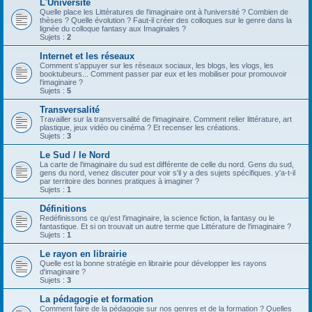
L'Université
Quelle place les Littératures de l'imaginaire ont à l'université ? Combien de
thèses ? Quelle évolution ? Faut-il créer des colloques sur le genre dans la
lignée du colloque fantasy aux Imaginales ?
Sujets :
2
Internet et les réseaux
Comment s'appuyer sur les réseaux sociaux, les blogs, les vlogs, les
booktubeurs... Comment passer par eux et les mobiliser pour promouvoir
l'imaginaire ?
Sujets :
5
Transversalité
Travailler sur la transversalité de l'imaginaire. Comment relier littérature, art
plastique, jeux vidéo ou cinéma ? Et recenser les créations.
Sujets :
3
Le Sud / le Nord
La carte de l'imaginaire du sud est différente de celle du nord. Gens du sud,
gens du nord, venez discuter pour voir s'il y a des sujets spécifiques. y'a-t-il
par territoire des bonnes pratiques à imaginer ?
Sujets :
1
Définitions
Redéfinissons ce qu'est l'imaginaire, la science fiction, la fantasy ou le
fantastique. Et si on trouvait un autre terme que Littérature de l'imaginaire ?
Sujets :
1
Le rayon en librairie
Quelle est la bonne stratégie en librairie pour développer les rayons
d'imaginaire ?
Sujets :
3
La pédagogie et formation
Comment faire de la pédagogie sur nos genres et de la formation ? Quelles