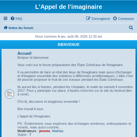
L'Appel de l'imaginaire
FAQ
S’enregistrer
Connexion
R
Index du forum
e
Nous sommes le jeu. août 06, 2026 12:30 am
c
BIENVENUE
h
Accueil
e
Bonjour et bienvenue
r
Vous voici sur le forum préparatoire des États Généraux de l'imaginaire.
c
Il va permettre de faire un état des lieux de l'imaginaire mais aussi d'échanger
et d'imaginer ensemble des solutions à différentes problématiques. L'idée c'est
h
de pouvoir proposer le fruit de ces travaux pendant les États Généraux.
e
Ils auront lieu à Nantes, pendant les Utopiales, le matin du samedi 4 novembre
2017. Pour y participer sur place, il faudra s'inscrire sur le site du festival (lien
r
à venir).
D'ici là, discutons et imaginons ensemble !
Bon travail à tous.
L'Appel de l'Imaginaire.
PS : Évidemment, nous espérons des échanges nombreux, enthousiastes et
vivants, mais aussi courtois...
Modérateurs :
jerome
,
Mathias
Sujets :
7