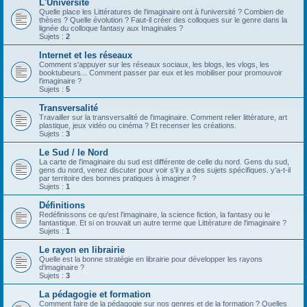
L'Université
Quelle place les Littératures de l'imaginaire ont à l'université ? Combien de
thèses ? Quelle évolution ? Faut-il créer des colloques sur le genre dans la
lignée du colloque fantasy aux Imaginales ?
Sujets :
2
Internet et les réseaux
Comment s'appuyer sur les réseaux sociaux, les blogs, les vlogs, les
booktubeurs... Comment passer par eux et les mobiliser pour promouvoir
l'imaginaire ?
Sujets :
5
Transversalité
Travailler sur la transversalité de l'imaginaire. Comment relier littérature, art
plastique, jeux vidéo ou cinéma ? Et recenser les créations.
Sujets :
3
Le Sud / le Nord
La carte de l'imaginaire du sud est différente de celle du nord. Gens du sud,
gens du nord, venez discuter pour voir s'il y a des sujets spécifiques. y'a-t-il
par territoire des bonnes pratiques à imaginer ?
Sujets :
1
Définitions
Redéfinissons ce qu'est l'imaginaire, la science fiction, la fantasy ou le
fantastique. Et si on trouvait un autre terme que Littérature de l'imaginaire ?
Sujets :
1
Le rayon en librairie
Quelle est la bonne stratégie en librairie pour développer les rayons
d'imaginaire ?
Sujets :
3
La pédagogie et formation
Comment faire de la pédagogie sur nos genres et de la formation ? Quelles