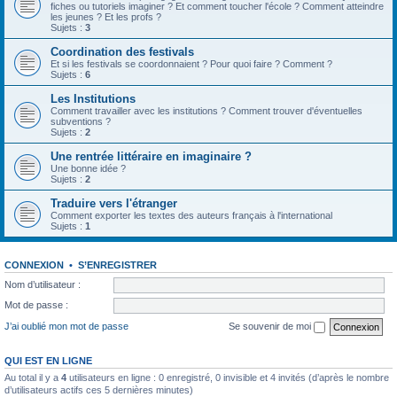
fiches ou tutoriels imaginer ? Et comment toucher l'école ? Comment atteindre
les jeunes ? Et les profs ?
Sujets :
3
Coordination des festivals
Et si les festivals se coordonnaient ? Pour quoi faire ? Comment ?
Sujets :
6
Les Institutions
Comment travailler avec les institutions ? Comment trouver d'éventuelles
subventions ?
Sujets :
2
Une rentrée littéraire en imaginaire ?
Une bonne idée ?
Sujets :
2
Traduire vers l'étranger
Comment exporter les textes des auteurs français à l'international
Sujets :
1
CONNEXION
•
S’ENREGISTRER
Nom d’utilisateur :
Mot de passe :
J’ai oublié mon mot de passe
Se souvenir de moi
QUI EST EN LIGNE
Au total il y a
4
utilisateurs en ligne : 0 enregistré, 0 invisible et 4 invités (d’après le nombre
d’utilisateurs actifs ces 5 dernières minutes)