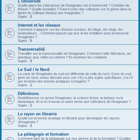
L'Université
Quelle place les Littératures de l'imaginaire ont à l'université ? Combien de
thèses ? Quelle évolution ? Faut-il créer des colloques sur le genre dans la
lignée du colloque fantasy aux Imaginales ?
Sujets :
2
Internet et les réseaux
Comment s'appuyer sur les réseaux sociaux, les blogs, les vlogs, les
booktubeurs... Comment passer par eux et les mobiliser pour promouvoir
l'imaginaire ?
Sujets :
5
Transversalité
Travailler sur la transversalité de l'imaginaire. Comment relier littérature, art
plastique, jeux vidéo ou cinéma ? Et recenser les créations.
Sujets :
3
Le Sud / le Nord
La carte de l'imaginaire du sud est différente de celle du nord. Gens du sud,
gens du nord, venez discuter pour voir s'il y a des sujets spécifiques. y'a-t-il
par territoire des bonnes pratiques à imaginer ?
Sujets :
1
Définitions
Redéfinissons ce qu'est l'imaginaire, la science fiction, la fantasy ou le
fantastique. Et si on trouvait un autre terme que Littérature de l'imaginaire ?
Sujets :
1
Le rayon en librairie
Quelle est la bonne stratégie en librairie pour développer les rayons
d'imaginaire ?
Sujets :
3
La pédagogie et formation
Comment faire de la pédagogie sur nos genres et de la formation ? Quelles