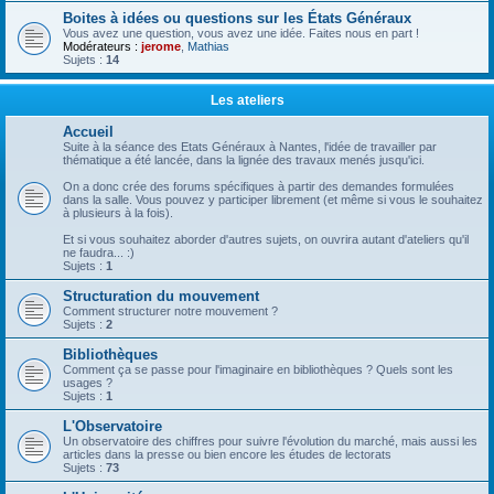
Boites à idées ou questions sur les États Généraux
Vous avez une question, vous avez une idée. Faites nous en part !
Modérateurs :
jerome
,
Mathias
Sujets :
14
Les ateliers
Accueil
Suite à la séance des Etats Généraux à Nantes, l'idée de travailler par
thématique a été lancée, dans la lignée des travaux menés jusqu'ici.
On a donc crée des forums spécifiques à partir des demandes formulées
dans la salle. Vous pouvez y participer librement (et même si vous le souhaitez
à plusieurs à la fois).
Et si vous souhaitez aborder d'autres sujets, on ouvrira autant d'ateliers qu'il
ne faudra... :)
Sujets :
1
Structuration du mouvement
Comment structurer notre mouvement ?
Sujets :
2
Bibliothèques
Comment ça se passe pour l'imaginaire en bibliothèques ? Quels sont les
usages ?
Sujets :
1
L'Observatoire
Un observatoire des chiffres pour suivre l'évolution du marché, mais aussi les
articles dans la presse ou bien encore les études de lectorats
Sujets :
73