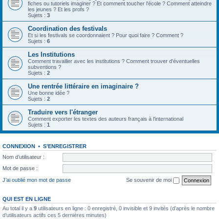
fiches ou tutoriels imaginer ? Et comment toucher l'école ? Comment atteindre
les jeunes ? Et les profs ?
Sujets :
3
Coordination des festivals
Et si les festivals se coordonnaient ? Pour quoi faire ? Comment ?
Sujets :
6
Les Institutions
Comment travailler avec les institutions ? Comment trouver d'éventuelles
subventions ?
Sujets :
2
Une rentrée littéraire en imaginaire ?
Une bonne idée ?
Sujets :
2
Traduire vers l'étranger
Comment exporter les textes des auteurs français à l'international
Sujets :
1
CONNEXION
•
S’ENREGISTRER
Nom d’utilisateur :
Mot de passe :
J’ai oublié mon mot de passe
Se souvenir de moi
QUI EST EN LIGNE
Au total il y a
9
utilisateurs en ligne : 0 enregistré, 0 invisible et 9 invités (d’après le nombre
d’utilisateurs actifs ces 5 dernières minutes)