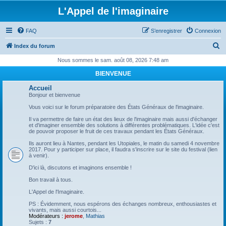
L'Appel de l'imaginaire
FAQ
S’enregistrer
Connexion
R
Index du forum
e
Nous sommes le sam. août 08, 2026 7:48 am
c
BIENVENUE
h
Accueil
e
Bonjour et bienvenue
r
Vous voici sur le forum préparatoire des États Généraux de l'imaginaire.
c
Il va permettre de faire un état des lieux de l'imaginaire mais aussi d'échanger
et d'imaginer ensemble des solutions à différentes problématiques. L'idée c'est
h
de pouvoir proposer le fruit de ces travaux pendant les États Généraux.
e
Ils auront lieu à Nantes, pendant les Utopiales, le matin du samedi 4 novembre
2017. Pour y participer sur place, il faudra s'inscrire sur le site du festival (lien
r
à venir).
D'ici là, discutons et imaginons ensemble !
Bon travail à tous.
L'Appel de l'Imaginaire.
PS : Évidemment, nous espérons des échanges nombreux, enthousiastes et
vivants, mais aussi courtois...
Modérateurs :
jerome
,
Mathias
Sujets :
7