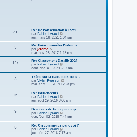
r
r
g
i
m
n
e
r
e
i
l
s
e
e
s
r
d
a
m
e
g
e
r
e
s
n
Re: De l'observation à l'acti…
s
21
i
V
par
Fabien Lyraud
a
e
o
jeu. mars 18, 2021 1:04 pm
g
r
i
e
m
r
Re: Faire connaître l'informa…
e
3
l
V
par
jerome
s
e
o
mar. nov. 28, 2017 1:42 pm
s
d
i
a
e
r
Re: Classement Datalib 2024
g
447
r
l
V
par
Fabien Lyraud
e
n
e
o
sam. déc. 07, 2024 6:57 am
i
d
i
e
e
r
Thèse sur la traduction de la…
r
r
3
l
V
par
Vivien Feasson
m
n
e
o
mar. sept. 17, 2019 12:28 pm
e
i
d
i
s
e
e
r
s
r
Re: Influenceurs
r
16
l
a
m
V
par
Fabien Lyraud
n
e
g
e
o
jeu. août 29, 2019 3:00 pm
i
d
e
s
i
e
e
s
r
r
Des listes de livres par rapp…
r
9
a
l
m
V
par
Fabien Lyraud
n
g
e
e
o
ven. févr. 02, 2018 7:44 pm
i
e
d
s
i
e
e
s
r
r
Re: On commence par quoi ?
r
a
9
l
m
V
par
Fabien Lyraud
n
g
e
e
o
jeu. déc. 27, 2018 7:17 am
i
e
d
s
i
e