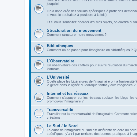
Suite à la séance des Etats Généraux à Nantes, l'idée de tra
jusqu'ici.
On a donc crée des forums spécifiques à partir des demandes
si vous le souhaitez à plusieurs à la fois).
Et si vous souhaitez aborder d'autres sujets, on ouvrira autant 
Structuration du mouvement
Comment structurer notre mouvement ?
Bibliothèques
Comment ça se passe pour l'imaginaire en bibliothèques ? Q
L'Observatoire
Un observatoire des chiffres pour suivre l'évolution du march
lectorats
L'Université
Quelle place les Littératures de l'imaginaire ont à l'universi
le genre dans la lignée du colloque fantasy aux Imaginales ?
Internet et les réseaux
Comment s'appuyer sur les réseaux sociaux, les blogs, les v
promouvoir l'imaginaire ?
Transversalité
Travailler sur la transversalité de l'imaginaire. Comment relier
créations.
Le Sud / le Nord
La carte de l'imaginaire du sud est différente de celle du nor
spécifiques. y'a-t-il par territoire des bonnes pratiques à imag