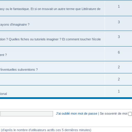
1
tasy ou le fantastique. Et si on trouvait un autre terme que Littérature de
3
 rayons d'imaginaire ?
3
ion ? Quelles fiches ou tutoriels imaginer ? Et comment toucher l'école
6
ent ?
2
d'éventuelles subventions ?
2
1
ional
J’ai oublié mon mot de passe
|
Se souvenir de moi
tés (d’après le nombre d’utilisateurs actifs ces 5 dernières minutes)