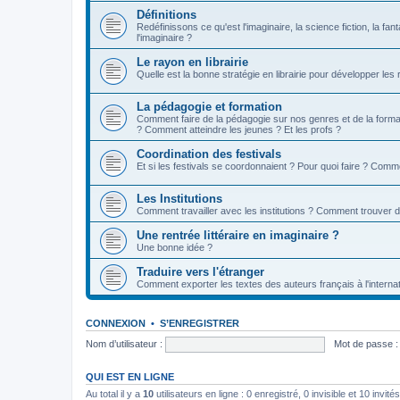
Définitions
Redéfinissons ce qu'est l'imaginaire, la science fiction, la fan
l'imaginaire ?
Le rayon en librairie
Quelle est la bonne stratégie en librairie pour développer les
La pédagogie et formation
Comment faire de la pédagogie sur nos genres et de la format
? Comment atteindre les jeunes ? Et les profs ?
Coordination des festivals
Et si les festivals se coordonnaient ? Pour quoi faire ? Comm
Les Institutions
Comment travailler avec les institutions ? Comment trouver 
Une rentrée littéraire en imaginaire ?
Une bonne idée ?
Traduire vers l'étranger
Comment exporter les textes des auteurs français à l'internat
CONNEXION
•
S’ENREGISTRER
Nom d’utilisateur :
Mot de passe :
QUI EST EN LIGNE
Au total il y a
10
utilisateurs en ligne : 0 enregistré, 0 invisible et 10 invi