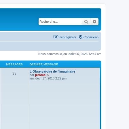
Rechercher
Recherche avancé
S’enregistrer
Connexion
Nous sommes le jeu. août 06, 2026 12:44 am
MESSAGES
DERNIER MESSAGE
L'Observatoire de l'imaginaire
33
V
par
jerome
o
lun. déc. 17, 2018 2:22 pm
i
r
l
e
d
e
r
n
i
e
r
m
e
s