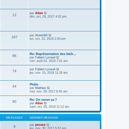
s
a
g
e
V
par
Allan
12
o
dim. oct. 29, 2017 4:02 pm
i
r
l
e
d
V
par
Arwen60
267
e
o
lun. oct. 22, 2018 2:00 pm
r
i
n
r
i
l
e
e
Re: Représentation des littér…
r
86
d
V
par
Fabien Lyraud
m
e
o
ven. août 02, 2019 7:01 am
e
r
i
s
n
r
s
V
par
Fabien Lyraud
i
74
l
a
o
jeu. nov. 15, 2018 11:28 am
e
e
g
i
r
d
e
r
m
e
l
e
Philio
r
44
e
s
V
par
Mathias
n
d
s
o
mar. nov. 28, 2017 8:45 am
i
e
a
i
e
r
g
r
r
Re: On remet ça ?
n
e
90
l
m
V
par
Allan
i
e
e
o
sam. oct. 05, 2019 11:12 am
e
d
s
i
r
e
s
r
m
r
a
l
e
MESSAGES
DERNIER MESSAGE
n
g
e
s
i
e
d
s
V
par
jerome
e
9
e
a
o
jeu. nov. 30, 2017 5:52 pm