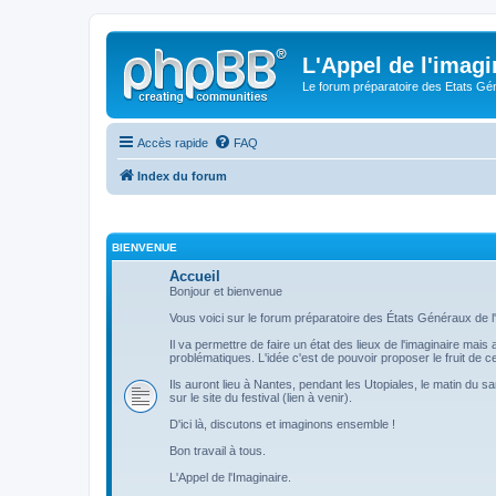
L'Appel de l'imagi
Le forum préparatoire des Etats G
Accès rapide
FAQ
Index du forum
BIENVENUE
Accueil
Bonjour et bienvenue
Vous voici sur le forum préparatoire des États Généraux de l'
Il va permettre de faire un état des lieux de l'imaginaire mai
problématiques. L'idée c'est de pouvoir proposer le fruit de
Ils auront lieu à Nantes, pendant les Utopiales, le matin du s
sur le site du festival (lien à venir).
D'ici là, discutons et imaginons ensemble !
Bon travail à tous.
L'Appel de l'Imaginaire.