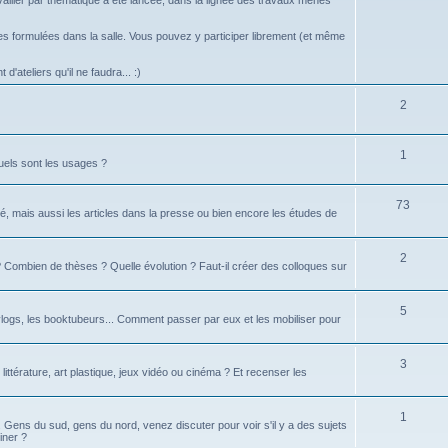
vailler par thématique a été lancée, dans la lignée des travaux menés
 formulées dans la salle. Vous pouvez y participer librement (et même
d'ateliers qu'il ne faudra... :)
2
1
uels sont les usages ?
73
é, mais aussi les articles dans la presse ou bien encore les études de
2
té ? Combien de thèses ? Quelle évolution ? Faut-il créer des colloques sur
5
logs, les booktubeurs... Comment passer par eux et les mobiliser pour
3
 littérature, art plastique, jeux vidéo ou cinéma ? Et recenser les
1
d. Gens du sud, gens du nord, venez discuter pour voir s'il y a des sujets
iner ?