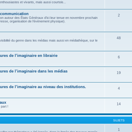
housiastes et vivants, mais aussi courtois...
t communication
2
on autour des États Généraux d’ici leur tenue en novembre prochain
presse, organisation de l’évènement physique).
48
 visibilité du genre dans les médias mais aussi en médiathèque, sur le
tures de l’imaginaire en librairie
6
ratures de l’imaginaire dans les médias
19
atures de l’imaginaire au niveau des institutions.
4
raux
14
part !
SUJETS
1