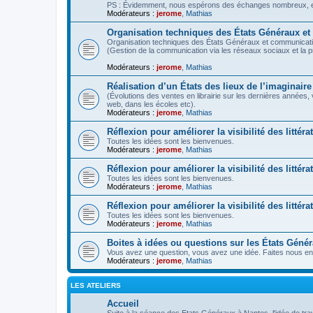
PS : Évidemment, nous espérons des échanges nombreux, ent
Modérateurs :
jerome
,
Mathias
Organisation techniques des États Généraux e
Organisation techniques des États Généraux et communicati
(Gestion de la communication via les réseaux sociaux et la 
Modérateurs :
jerome
,
Mathias
Réalisation d’un États des lieux de l’imaginaire
(Évolutions des ventes en librairie sur les dernières années,
web, dans les écoles etc).
Modérateurs :
jerome
,
Mathias
Réflexion pour améliorer la visibilité des littéra
Toutes les idées sont les bienvenues.
Modérateurs :
jerome
,
Mathias
Réflexion pour améliorer la visibilité des litté
Toutes les idées sont les bienvenues.
Modérateurs :
jerome
,
Mathias
Réflexion pour améliorer la visibilité des littér
Toutes les idées sont les bienvenues.
Modérateurs :
jerome
,
Mathias
Boites à idées ou questions sur les États Géné
Vous avez une question, vous avez une idée. Faites nous en 
Modérateurs :
jerome
,
Mathias
LES ATELIERS
Accueil