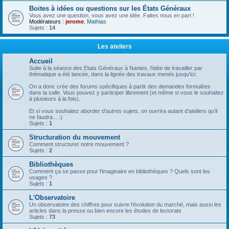
Boites à idées ou questions sur les États Généraux
Vous avez une question, vous avez une idée. Faites nous en part !
Modérateurs :
jerome
,
Mathias
Sujets :
14
Les ateliers
Accueil
Suite à la séance des Etats Généraux à Nantes, l'idée de travailler par
thématique a été lancée, dans la lignée des travaux menés jusqu'ici.
On a donc crée des forums spécifiques à partir des demandes formulées
dans la salle. Vous pouvez y participer librement (et même si vous le souhaitez
à plusieurs à la fois).
Et si vous souhaitez aborder d'autres sujets, on ouvrira autant d'ateliers qu'il
ne faudra... :)
Sujets :
1
Structuration du mouvement
Comment structurer notre mouvement ?
Sujets :
2
Bibliothèques
Comment ça se passe pour l'imaginaire en bibliothèques ? Quels sont les
usages ?
Sujets :
1
L'Observatoire
Un observatoire des chiffres pour suivre l'évolution du marché, mais aussi les
articles dans la presse ou bien encore les études de lectorats
Sujets :
73