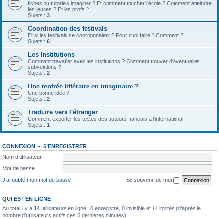
fiches ou tutoriels imaginer ? Et comment toucher l'école ? Comment atteindre
les jeunes ? Et les profs ?
Sujets :
3
Coordination des festivals
Et si les festivals se coordonnaient ? Pour quoi faire ? Comment ?
Sujets :
6
Les Institutions
Comment travailler avec les institutions ? Comment trouver d'éventuelles
subventions ?
Sujets :
2
Une rentrée littéraire en imaginaire ?
Une bonne idée ?
Sujets :
2
Traduire vers l'étranger
Comment exporter les textes des auteurs français à l'international
Sujets :
1
CONNEXION
•
S’ENREGISTRER
Nom d’utilisateur :
Mot de passe :
J’ai oublié mon mot de passe
Se souvenir de moi
QUI EST EN LIGNE
Au total il y a
14
utilisateurs en ligne : 0 enregistré, 0 invisible et 14 invités (d’après le
nombre d’utilisateurs actifs ces 5 dernières minutes)