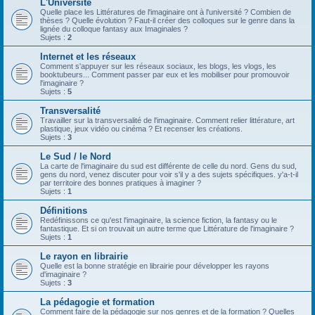
L'Université
Quelle place les Littératures de l'imaginaire ont à l'université ? Combien de
thèses ? Quelle évolution ? Faut-il créer des colloques sur le genre dans la
lignée du colloque fantasy aux Imaginales ?
Sujets :
2
Internet et les réseaux
Comment s'appuyer sur les réseaux sociaux, les blogs, les vlogs, les
booktubeurs... Comment passer par eux et les mobiliser pour promouvoir
l'imaginaire ?
Sujets :
5
Transversalité
Travailler sur la transversalité de l'imaginaire. Comment relier littérature, art
plastique, jeux vidéo ou cinéma ? Et recenser les créations.
Sujets :
3
Le Sud / le Nord
La carte de l'imaginaire du sud est différente de celle du nord. Gens du sud,
gens du nord, venez discuter pour voir s'il y a des sujets spécifiques. y'a-t-il
par territoire des bonnes pratiques à imaginer ?
Sujets :
1
Définitions
Redéfinissons ce qu'est l'imaginaire, la science fiction, la fantasy ou le
fantastique. Et si on trouvait un autre terme que Littérature de l'imaginaire ?
Sujets :
1
Le rayon en librairie
Quelle est la bonne stratégie en librairie pour développer les rayons
d'imaginaire ?
Sujets :
3
La pédagogie et formation
Comment faire de la pédagogie sur nos genres et de la formation ? Quelles