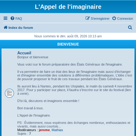
L'Appel de l'imaginaire
FAQ
S’enregistrer
Connexion
R
Index du forum
e
Nous sommes le dim. août 09, 2026 10:13 am
c
BIENVENUE
h
Accueil
e
Bonjour et bienvenue
r
Vous voici sur le forum préparatoire des États Généraux de l'imaginaire.
c
Il va permettre de faire un état des lieux de l'imaginaire mais aussi d'échanger
et d'imaginer ensemble des solutions à différentes problématiques. L'idée c'est
h
de pouvoir proposer le fruit de ces travaux pendant les États Généraux.
e
Ils auront lieu à Nantes, pendant les Utopiales, le matin du samedi 4 novembre
2017. Pour y participer sur place, il faudra s'inscrire sur le site du festival (lien
r
à venir).
D'ici là, discutons et imaginons ensemble !
Bon travail à tous.
L'Appel de l'Imaginaire.
PS : Évidemment, nous espérons des échanges nombreux, enthousiastes et
vivants, mais aussi courtois...
Modérateurs :
jerome
,
Mathias
Sujets :
7