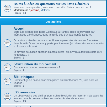
Boites à idées ou questions sur les États Généraux
Vous avez une question, vous avez une idée. Faites nous en part !
Modérateurs :
jerome
,
Mathias
Sujets :
14
Les ateliers
Accueil
Suite à la séance des Etats Généraux à Nantes, l'idée de travailler par
thématique a été lancée, dans la lignée des travaux menés jusqu'ici.
On a donc crée des forums spécifiques à partir des demandes formulées
dans la salle. Vous pouvez y participer librement (et même si vous le souhaitez
à plusieurs à la fois).
Et si vous souhaitez aborder d'autres sujets, on ouvrira autant d'ateliers qu'il
ne faudra... :)
Sujets :
1
Structuration du mouvement
Comment structurer notre mouvement ?
Sujets :
2
Bibliothèques
Comment ça se passe pour l'imaginaire en bibliothèques ? Quels sont les
usages ?
Sujets :
1
L'Observatoire
Un observatoire des chiffres pour suivre l'évolution du marché, mais aussi les
articles dans la presse ou bien encore les études de lectorats
Sujets :
73