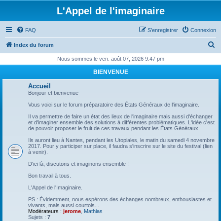
L'Appel de l'imaginaire
FAQ
S’enregistrer
Connexion
R
Index du forum
e
Nous sommes le ven. août 07, 2026 9:47 pm
c
BIENVENUE
h
Accueil
e
Bonjour et bienvenue
r
Vous voici sur le forum préparatoire des États Généraux de l'imaginaire.
c
Il va permettre de faire un état des lieux de l'imaginaire mais aussi d'échanger
et d'imaginer ensemble des solutions à différentes problématiques. L'idée c'est
h
de pouvoir proposer le fruit de ces travaux pendant les États Généraux.
e
Ils auront lieu à Nantes, pendant les Utopiales, le matin du samedi 4 novembre
2017. Pour y participer sur place, il faudra s'inscrire sur le site du festival (lien
r
à venir).
D'ici là, discutons et imaginons ensemble !
Bon travail à tous.
L'Appel de l'Imaginaire.
PS : Évidemment, nous espérons des échanges nombreux, enthousiastes et
vivants, mais aussi courtois...
Modérateurs :
jerome
,
Mathias
Sujets :
7