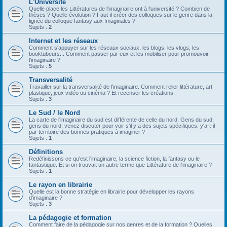
L'Université
Quelle place les Littératures de l'imaginaire ont à l'université ? Combien de
thèses ? Quelle évolution ? Faut-il créer des colloques sur le genre dans la
lignée du colloque fantasy aux Imaginales ?
Sujets :
2
Internet et les réseaux
Comment s'appuyer sur les réseaux sociaux, les blogs, les vlogs, les
booktubeurs... Comment passer par eux et les mobiliser pour promouvoir
l'imaginaire ?
Sujets :
5
Transversalité
Travailler sur la transversalité de l'imaginaire. Comment relier littérature, art
plastique, jeux vidéo ou cinéma ? Et recenser les créations.
Sujets :
3
Le Sud / le Nord
La carte de l'imaginaire du sud est différente de celle du nord. Gens du sud,
gens du nord, venez discuter pour voir s'il y a des sujets spécifiques. y'a-t-il
par territoire des bonnes pratiques à imaginer ?
Sujets :
1
Définitions
Redéfinissons ce qu'est l'imaginaire, la science fiction, la fantasy ou le
fantastique. Et si on trouvait un autre terme que Littérature de l'imaginaire ?
Sujets :
1
Le rayon en librairie
Quelle est la bonne stratégie en librairie pour développer les rayons
d'imaginaire ?
Sujets :
3
La pédagogie et formation
Comment faire de la pédagogie sur nos genres et de la formation ? Quelles