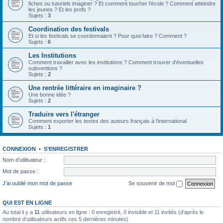
fiches ou tutoriels imaginer ? Et comment toucher l'école ? Comment atteindre
les jeunes ? Et les profs ?
Sujets :
3
Coordination des festivals
Et si les festivals se coordonnaient ? Pour quoi faire ? Comment ?
Sujets :
6
Les Institutions
Comment travailler avec les institutions ? Comment trouver d'éventuelles
subventions ?
Sujets :
2
Une rentrée littéraire en imaginaire ?
Une bonne idée ?
Sujets :
2
Traduire vers l'étranger
Comment exporter les textes des auteurs français à l'international
Sujets :
1
CONNEXION
•
S’ENREGISTRER
Nom d’utilisateur :
Mot de passe :
J’ai oublié mon mot de passe
Se souvenir de moi
QUI EST EN LIGNE
Au total il y a
11
utilisateurs en ligne : 0 enregistré, 0 invisible et 11 invités (d’après le
nombre d’utilisateurs actifs ces 5 dernières minutes)