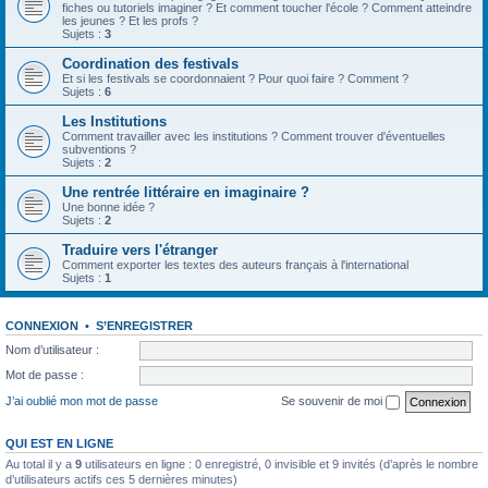
fiches ou tutoriels imaginer ? Et comment toucher l'école ? Comment atteindre
les jeunes ? Et les profs ?
Sujets :
3
Coordination des festivals
Et si les festivals se coordonnaient ? Pour quoi faire ? Comment ?
Sujets :
6
Les Institutions
Comment travailler avec les institutions ? Comment trouver d'éventuelles
subventions ?
Sujets :
2
Une rentrée littéraire en imaginaire ?
Une bonne idée ?
Sujets :
2
Traduire vers l'étranger
Comment exporter les textes des auteurs français à l'international
Sujets :
1
CONNEXION
•
S’ENREGISTRER
Nom d’utilisateur :
Mot de passe :
J’ai oublié mon mot de passe
Se souvenir de moi
QUI EST EN LIGNE
Au total il y a
9
utilisateurs en ligne : 0 enregistré, 0 invisible et 9 invités (d’après le nombre
d’utilisateurs actifs ces 5 dernières minutes)