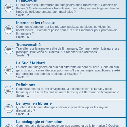
L'Université
Quelle place les Littératures de l'imaginaire ont à l'université ? Combien de
thèses ? Quelle évolution ? Faut-il créer des colloques sur le genre dans la
lignée du colloque fantasy aux Imaginales ?
Sujets :
2
Internet et les réseaux
Comment s'appuyer sur les réseaux sociaux, les blogs, les vlogs, les
booktubeurs... Comment passer par eux et les mobiliser pour promouvoir
l'imaginaire ?
Sujets :
5
Transversalité
Travailler sur la transversalité de l'imaginaire. Comment relier littérature, art
plastique, jeux vidéo ou cinéma ? Et recenser les créations.
Sujets :
3
Le Sud / le Nord
La carte de l'imaginaire du sud est différente de celle du nord. Gens du sud,
gens du nord, venez discuter pour voir s'il y a des sujets spécifiques. y'a-t-il
par territoire des bonnes pratiques à imaginer ?
Sujets :
1
Définitions
Redéfinissons ce qu'est l'imaginaire, la science fiction, la fantasy ou le
fantastique. Et si on trouvait un autre terme que Littérature de l'imaginaire ?
Sujets :
1
Le rayon en librairie
Quelle est la bonne stratégie en librairie pour développer les rayons
d'imaginaire ?
Sujets :
3
La pédagogie et formation
Comment faire de la pédagogie sur nos genres et de la formation ? Quelles