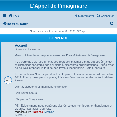
L'Appel de l'imaginaire
FAQ
S’enregistrer
Connexion
R
Index du forum
e
Nous sommes le sam. août 08, 2026 3:25 pm
c
BIENVENUE
h
Accueil
e
Bonjour et bienvenue
r
Vous voici sur le forum préparatoire des États Généraux de l'imaginaire.
c
Il va permettre de faire un état des lieux de l'imaginaire mais aussi d'échanger
et d'imaginer ensemble des solutions à différentes problématiques. L'idée c'est
h
de pouvoir proposer le fruit de ces travaux pendant les États Généraux.
e
Ils auront lieu à Nantes, pendant les Utopiales, le matin du samedi 4 novembre
2017. Pour y participer sur place, il faudra s'inscrire sur le site du festival (lien
r
à venir).
D'ici là, discutons et imaginons ensemble !
Bon travail à tous.
L'Appel de l'Imaginaire.
PS : Évidemment, nous espérons des échanges nombreux, enthousiastes et
vivants, mais aussi courtois...
Modérateurs :
jerome
,
Mathias
Sujets :
7