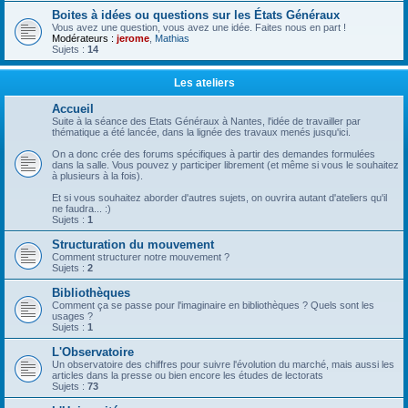
Boites à idées ou questions sur les États Généraux
Vous avez une question, vous avez une idée. Faites nous en part !
Modérateurs :
jerome
,
Mathias
Sujets :
14
Les ateliers
Accueil
Suite à la séance des Etats Généraux à Nantes, l'idée de travailler par
thématique a été lancée, dans la lignée des travaux menés jusqu'ici.
On a donc crée des forums spécifiques à partir des demandes formulées
dans la salle. Vous pouvez y participer librement (et même si vous le souhaitez
à plusieurs à la fois).
Et si vous souhaitez aborder d'autres sujets, on ouvrira autant d'ateliers qu'il
ne faudra... :)
Sujets :
1
Structuration du mouvement
Comment structurer notre mouvement ?
Sujets :
2
Bibliothèques
Comment ça se passe pour l'imaginaire en bibliothèques ? Quels sont les
usages ?
Sujets :
1
L'Observatoire
Un observatoire des chiffres pour suivre l'évolution du marché, mais aussi les
articles dans la presse ou bien encore les études de lectorats
Sujets :
73