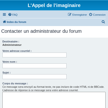
L'Appel de l'imaginaire
FAQ
S’enregistrer
Connexion
R
Index du forum
e
Contacter un administrateur du forum
c
h
Destinataire :
Administrateur
e
r
Votre adresse courriel :
c
Votre nom :
h
e
Sujet :
r
Corps du message :
Ce message sera envoyé au format texte, ne pas inclure de code HTML ni de BBCode.
L’adresse de réponse à ce message sera votre adresse courriel.