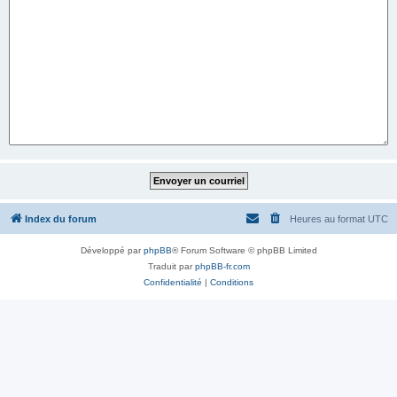
Index du forum
Heures au format
UTC
Développé par
phpBB
® Forum Software © phpBB Limited
Traduit par
phpBB-fr.com
Confidentialité
|
Conditions