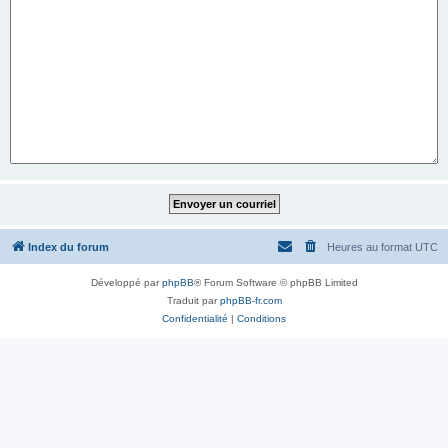
Index du forum
Heures au format
UTC
Développé par
phpBB
® Forum Software © phpBB Limited
Traduit par
phpBB-fr.com
Confidentialité
|
Conditions