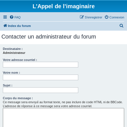
L'Appel de l'imaginaire
FAQ
S’enregistrer
Connexion
R
Index du forum
e
Contacter un administrateur du forum
c
h
Destinataire :
Administrateur
e
r
Votre adresse courriel :
c
Votre nom :
h
e
Sujet :
r
Corps du message :
Ce message sera envoyé au format texte, ne pas inclure de code HTML ni de BBCode.
L’adresse de réponse à ce message sera votre adresse courriel.