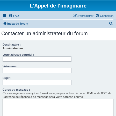
L'Appel de l'imaginaire
FAQ
S’enregistrer
Connexion
R
Index du forum
e
Contacter un administrateur du forum
c
h
Destinataire :
Administrateur
e
r
Votre adresse courriel :
c
Votre nom :
h
e
Sujet :
r
Corps du message :
Ce message sera envoyé au format texte, ne pas inclure de code HTML ni de BBCode.
L’adresse de réponse à ce message sera votre adresse courriel.