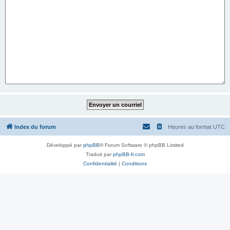
Index du forum
Heures au format
UTC
Développé par
phpBB
® Forum Software © phpBB Limited
Traduit par
phpBB-fr.com
Confidentialité
|
Conditions