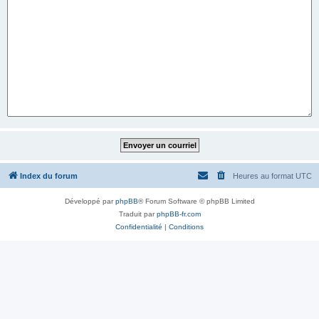
Index du forum
Heures au format
UTC
Développé par
phpBB
® Forum Software © phpBB Limited
Traduit par
phpBB-fr.com
Confidentialité
|
Conditions