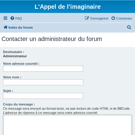
L'Appel de l'imaginaire
FAQ
S’enregistrer
Connexion
R
Index du forum
e
Contacter un administrateur du forum
c
h
Destinataire :
Administrateur
e
r
Votre adresse courriel :
c
Votre nom :
h
e
Sujet :
r
Corps du message :
Ce message sera envoyé au format texte, ne pas inclure de code HTML ni de BBCode.
L’adresse de réponse à ce message sera votre adresse courriel.