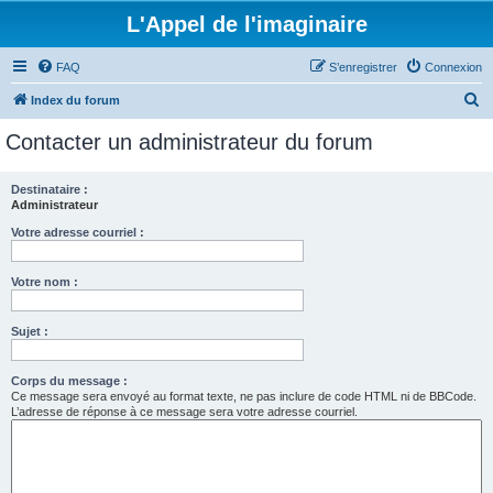
L'Appel de l'imaginaire
FAQ
S’enregistrer
Connexion
R
Index du forum
e
Contacter un administrateur du forum
c
h
Destinataire :
Administrateur
e
r
Votre adresse courriel :
c
Votre nom :
h
e
Sujet :
r
Corps du message :
Ce message sera envoyé au format texte, ne pas inclure de code HTML ni de BBCode.
L’adresse de réponse à ce message sera votre adresse courriel.