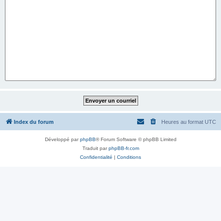
Index du forum
Heures au format
UTC
Développé par
phpBB
® Forum Software © phpBB Limited
Traduit par
phpBB-fr.com
Confidentialité
|
Conditions