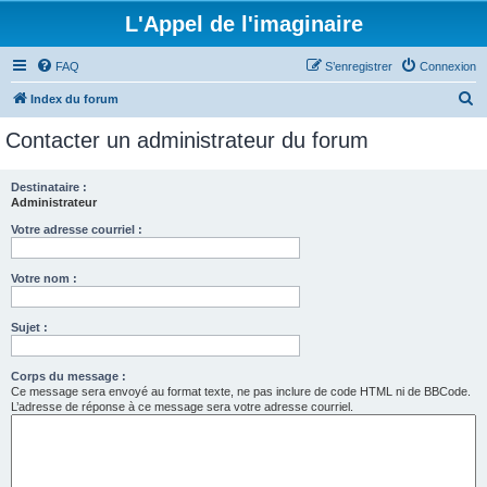
L'Appel de l'imaginaire
FAQ
S’enregistrer
Connexion
R
Index du forum
e
Contacter un administrateur du forum
c
h
Destinataire :
Administrateur
e
r
Votre adresse courriel :
c
Votre nom :
h
e
Sujet :
r
Corps du message :
Ce message sera envoyé au format texte, ne pas inclure de code HTML ni de BBCode.
L’adresse de réponse à ce message sera votre adresse courriel.