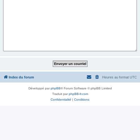
Index du forum
Heures au format
UTC
Développé par
phpBB
® Forum Software © phpBB Limited
Traduit par
phpBB-fr.com
Confidentialité
|
Conditions