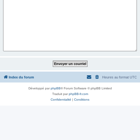
Index du forum
Heures au format
UTC
Développé par
phpBB
® Forum Software © phpBB Limited
Traduit par
phpBB-fr.com
Confidentialité
|
Conditions