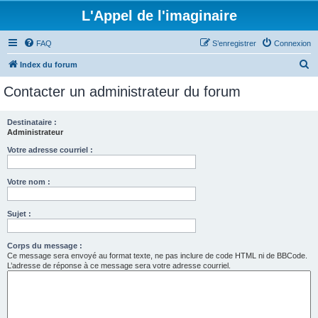
L'Appel de l'imaginaire
FAQ
S’enregistrer
Connexion
R
Index du forum
e
Contacter un administrateur du forum
c
h
Destinataire :
Administrateur
e
r
Votre adresse courriel :
c
Votre nom :
h
e
Sujet :
r
Corps du message :
Ce message sera envoyé au format texte, ne pas inclure de code HTML ni de BBCode.
L’adresse de réponse à ce message sera votre adresse courriel.