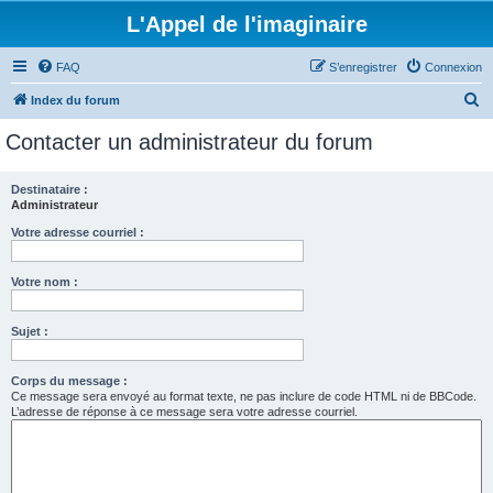
L'Appel de l'imaginaire
FAQ
S’enregistrer
Connexion
R
Index du forum
e
Contacter un administrateur du forum
c
h
Destinataire :
Administrateur
e
r
Votre adresse courriel :
c
Votre nom :
h
e
Sujet :
r
Corps du message :
Ce message sera envoyé au format texte, ne pas inclure de code HTML ni de BBCode.
L’adresse de réponse à ce message sera votre adresse courriel.