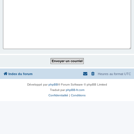
Index du forum
Heures au format
UTC
Développé par
phpBB
® Forum Software © phpBB Limited
Traduit par
phpBB-fr.com
Confidentialité
|
Conditions