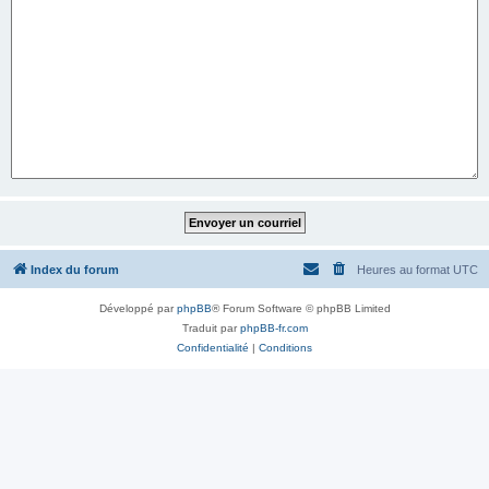
Index du forum
Heures au format
UTC
Développé par
phpBB
® Forum Software © phpBB Limited
Traduit par
phpBB-fr.com
Confidentialité
|
Conditions