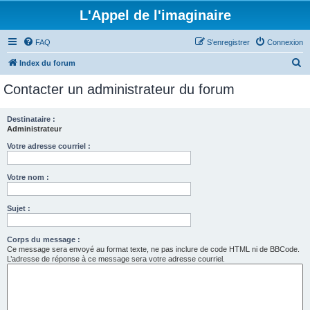
L'Appel de l'imaginaire
FAQ
S’enregistrer
Connexion
R
Index du forum
e
Contacter un administrateur du forum
c
h
Destinataire :
Administrateur
e
r
Votre adresse courriel :
c
Votre nom :
h
e
Sujet :
r
Corps du message :
Ce message sera envoyé au format texte, ne pas inclure de code HTML ni de BBCode.
L’adresse de réponse à ce message sera votre adresse courriel.