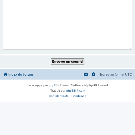
Index du forum
Heures au format
UTC
Développé par
phpBB
® Forum Software © phpBB Limited
Traduit par
phpBB-fr.com
Confidentialité
|
Conditions