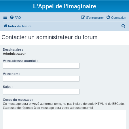
L'Appel de l'imaginaire
FAQ
S’enregistrer
Connexion
R
Index du forum
e
Contacter un administrateur du forum
c
h
Destinataire :
Administrateur
e
r
Votre adresse courriel :
c
Votre nom :
h
e
Sujet :
r
Corps du message :
Ce message sera envoyé au format texte, ne pas inclure de code HTML ni de BBCode.
L’adresse de réponse à ce message sera votre adresse courriel.