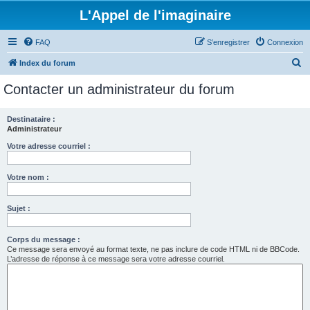
L'Appel de l'imaginaire
FAQ
S’enregistrer
Connexion
R
Index du forum
e
Contacter un administrateur du forum
c
h
Destinataire :
Administrateur
e
r
Votre adresse courriel :
c
Votre nom :
h
e
Sujet :
r
Corps du message :
Ce message sera envoyé au format texte, ne pas inclure de code HTML ni de BBCode.
L’adresse de réponse à ce message sera votre adresse courriel.