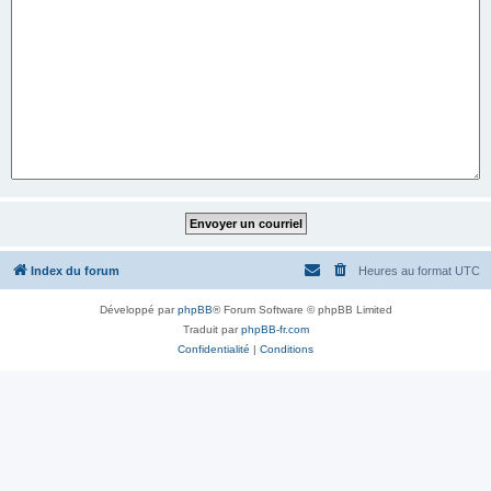
Index du forum
Heures au format
UTC
Développé par
phpBB
® Forum Software © phpBB Limited
Traduit par
phpBB-fr.com
Confidentialité
|
Conditions