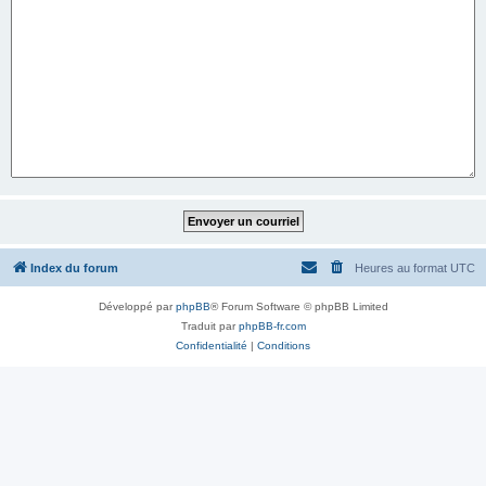
Index du forum
Heures au format
UTC
Développé par
phpBB
® Forum Software © phpBB Limited
Traduit par
phpBB-fr.com
Confidentialité
|
Conditions