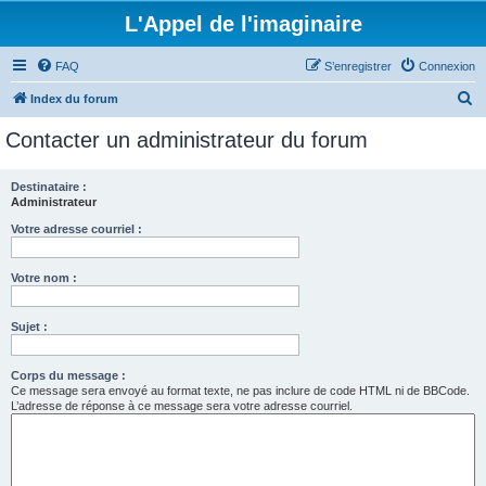
L'Appel de l'imaginaire
FAQ
S’enregistrer
Connexion
R
Index du forum
e
Contacter un administrateur du forum
c
h
Destinataire :
Administrateur
e
r
Votre adresse courriel :
c
Votre nom :
h
e
Sujet :
r
Corps du message :
Ce message sera envoyé au format texte, ne pas inclure de code HTML ni de BBCode.
L’adresse de réponse à ce message sera votre adresse courriel.