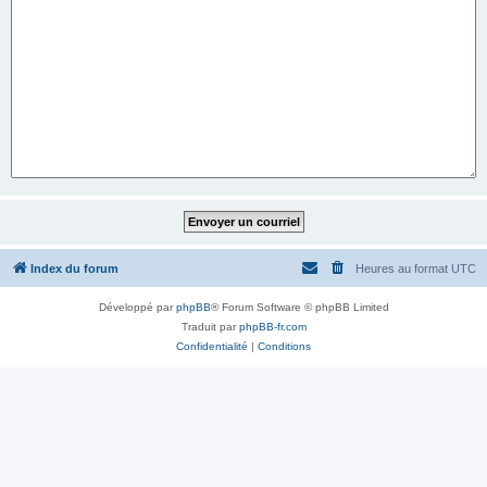
Index du forum
Heures au format
UTC
Développé par
phpBB
® Forum Software © phpBB Limited
Traduit par
phpBB-fr.com
Confidentialité
|
Conditions