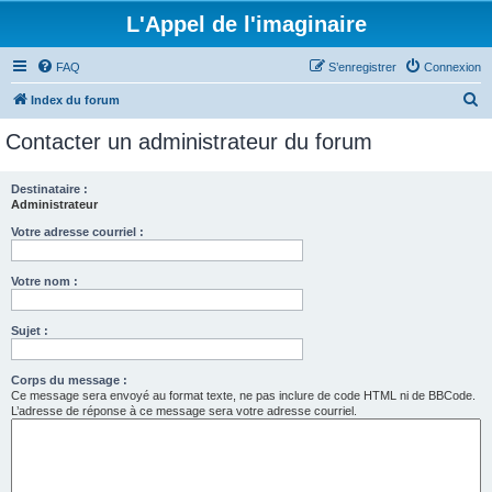
L'Appel de l'imaginaire
FAQ
S’enregistrer
Connexion
R
Index du forum
e
Contacter un administrateur du forum
c
h
Destinataire :
Administrateur
e
r
Votre adresse courriel :
c
Votre nom :
h
e
Sujet :
r
Corps du message :
Ce message sera envoyé au format texte, ne pas inclure de code HTML ni de BBCode.
L’adresse de réponse à ce message sera votre adresse courriel.