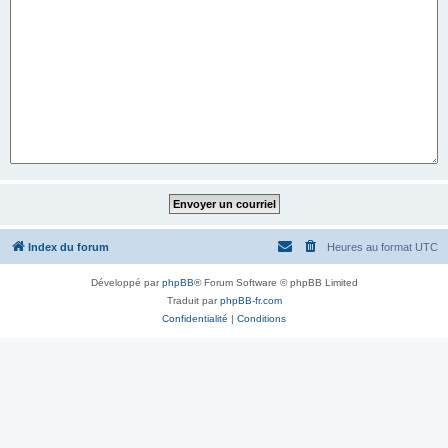
Index du forum
Heures au format
UTC
Développé par
phpBB
® Forum Software © phpBB Limited
Traduit par
phpBB-fr.com
Confidentialité
|
Conditions