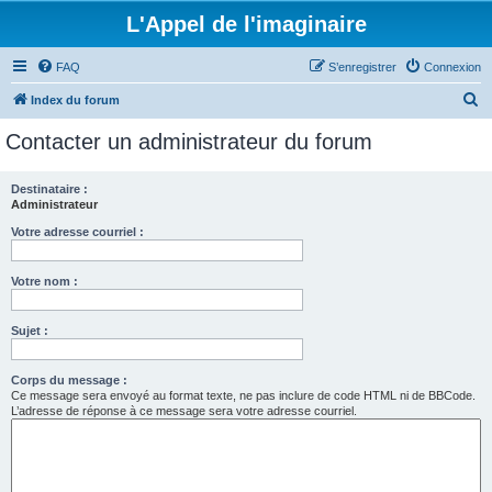
L'Appel de l'imaginaire
FAQ
S’enregistrer
Connexion
R
Index du forum
e
Contacter un administrateur du forum
c
h
Destinataire :
Administrateur
e
r
Votre adresse courriel :
c
Votre nom :
h
e
Sujet :
r
Corps du message :
Ce message sera envoyé au format texte, ne pas inclure de code HTML ni de BBCode.
L’adresse de réponse à ce message sera votre adresse courriel.