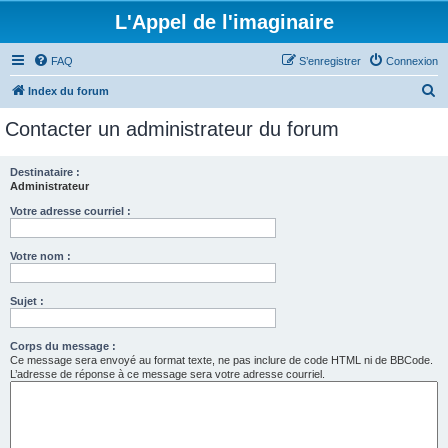
L'Appel de l'imaginaire
FAQ
S’enregistrer
Connexion
R
Index du forum
e
Contacter un administrateur du forum
c
h
Destinataire :
Administrateur
e
r
Votre adresse courriel :
c
Votre nom :
h
e
Sujet :
r
Corps du message :
Ce message sera envoyé au format texte, ne pas inclure de code HTML ni de BBCode.
L’adresse de réponse à ce message sera votre adresse courriel.