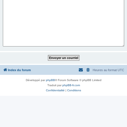
Index du forum
Heures au format
UTC
Développé par
phpBB
® Forum Software © phpBB Limited
Traduit par
phpBB-fr.com
Confidentialité
|
Conditions