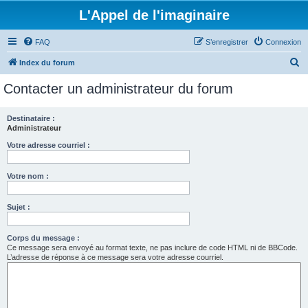
L'Appel de l'imaginaire
FAQ
S’enregistrer
Connexion
R
Index du forum
e
Contacter un administrateur du forum
c
h
Destinataire :
Administrateur
e
r
Votre adresse courriel :
c
Votre nom :
h
e
Sujet :
r
Corps du message :
Ce message sera envoyé au format texte, ne pas inclure de code HTML ni de BBCode.
L’adresse de réponse à ce message sera votre adresse courriel.