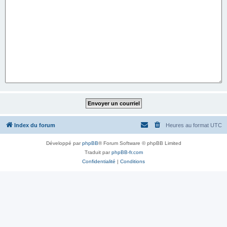
Index du forum
Heures au format
UTC
Développé par
phpBB
® Forum Software © phpBB Limited
Traduit par
phpBB-fr.com
Confidentialité
|
Conditions