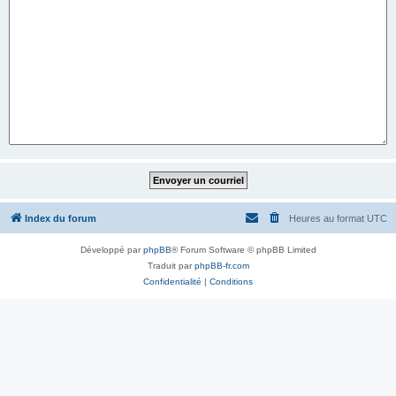
Index du forum
Heures au format
UTC
Développé par
phpBB
® Forum Software © phpBB Limited
Traduit par
phpBB-fr.com
Confidentialité
|
Conditions