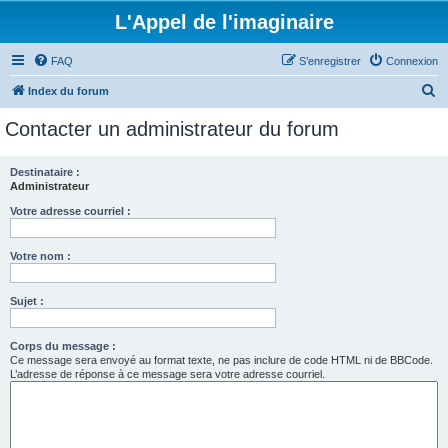
L'Appel de l'imaginaire
FAQ
S’enregistrer
Connexion
R
Index du forum
e
Contacter un administrateur du forum
c
h
Destinataire :
Administrateur
e
r
Votre adresse courriel :
c
Votre nom :
h
e
Sujet :
r
Corps du message :
Ce message sera envoyé au format texte, ne pas inclure de code HTML ni de BBCode.
L’adresse de réponse à ce message sera votre adresse courriel.