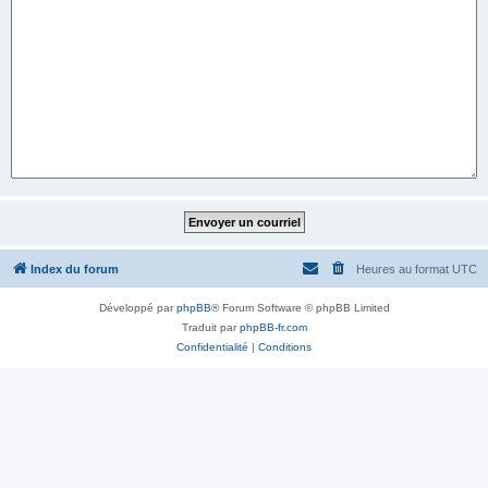
Index du forum
Heures au format
UTC
Développé par
phpBB
® Forum Software © phpBB Limited
Traduit par
phpBB-fr.com
Confidentialité
|
Conditions