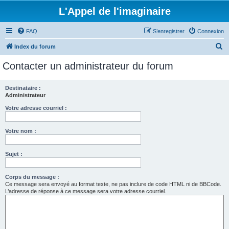
L'Appel de l'imaginaire
FAQ
S’enregistrer
Connexion
R
Index du forum
e
Contacter un administrateur du forum
c
h
Destinataire :
Administrateur
e
r
Votre adresse courriel :
c
Votre nom :
h
e
Sujet :
r
Corps du message :
Ce message sera envoyé au format texte, ne pas inclure de code HTML ni de BBCode.
L’adresse de réponse à ce message sera votre adresse courriel.