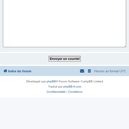
Index du forum
Heures au format
UTC
Développé par
phpBB
® Forum Software © phpBB Limited
Traduit par
phpBB-fr.com
Confidentialité
|
Conditions