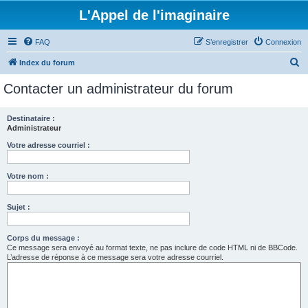
L'Appel de l'imaginaire
FAQ
S’enregistrer
Connexion
R
Index du forum
e
Contacter un administrateur du forum
c
h
Destinataire :
Administrateur
e
r
Votre adresse courriel :
c
Votre nom :
h
e
Sujet :
r
Corps du message :
Ce message sera envoyé au format texte, ne pas inclure de code HTML ni de BBCode.
L’adresse de réponse à ce message sera votre adresse courriel.